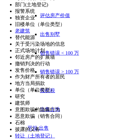
部门(土地登记)
报警系统
评估房产价值
独资企业
旧楼单位（单位类型）
老建筑
出售别墅
替代能源
关于受污染场地的信息
正式场地计划
销售错误 < 100 万
邻近房产的扩展墙
撤销判决的行动
发售价格
销售错误 > 100 万
作为财产所有者的居民
地方当局捐款
单位（单位类型）
投机税
研究
建筑师
出售土地
意图欺骗的隐瞒行为
恶意欺骗（销售合同）
石棉
平坦
出售
披露的义务
转让（土地登记）