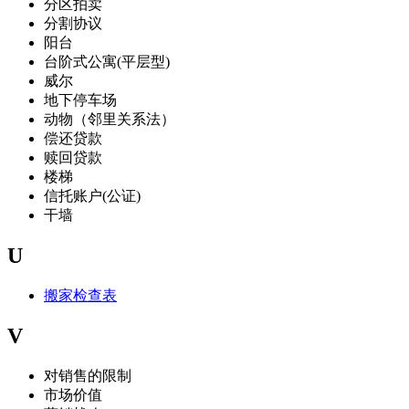
分区拍卖
分割协议
阳台
台阶式公寓(平层型)
威尔
地下停车场
动物（邻里关系法）
偿还贷款
赎回贷款
楼梯
信托账户(公证)
干墙
U
搬家检查表
V
对销售的限制
市场价值