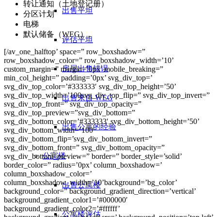
转让通知（土地登记册）
出售平坦
分区计划
电梯
默认储备（WEG）。
评估平坦
[/av_one_halftop’ space=” row_boxshadow=”
row_boxshadow_color=” row_boxshadow_width=’10’
房屋出售错误
custom_margin=” margin=’0px’ mobile_breaking=”
min_col_height=” padding=’0px’ svg_div_top=’
svg_div_top_color=’#333333′ svg_div_top_height=’50’
svg_div_top_width=’100svg_div_top_flip=” svg_div_top_invert=”
出售来自 WEG
svg_div_top_front=” svg_div_top_opacity=”
svg_div_top_preview=”svg_div_bottom=”
svg_div_bottom_color=’#333333′ svg_div_bottom_height=’50’
出售公寓的经验
svg_div_bottom_width=’100′
svg_div_bottom_flip=’svg_div_bottom_invert=”
svg_div_bottom_front=” svg_div_bottom_opacity=”
公寓楼
svg_div_bottom_preview=” border=” border_style=’solid’
border_color=” radius=’0px’ column_boxshadow=’
column_boxshadow_color=’
column_boxshadow_width=’10’background=’bg_color’
出售公寓楼
background_color=” background_gradient_direction=’vertical’
background_gradient_color1=’#000000′
background_gradient_color2=’#ffffff’
公寓楼评估