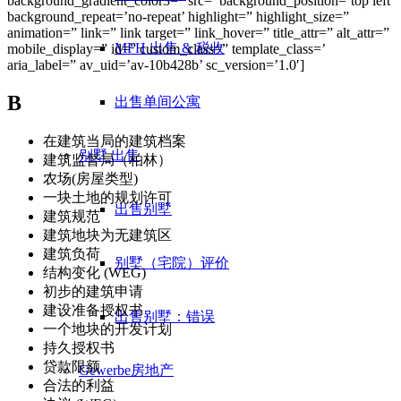
background_gradient_color3=” src=’ background_position=’top left’
background_repeat=’no-repeat’ highlight=” highlight_size=”
animation=” link=” link target=” link_hover=” title_attr=” alt_attr=”
MFH 出售 & 税收
mobile_display=” id=” custom_class=” template_class=’
aria_label=” av_uid=’av-10b428b’ sc_version=’1.0′]
B
出售单间公寓
在建筑当局的建筑档案
别墅
出售
建筑监督局（柏林）
农场(房屋类型)
一块土地的规划许可
出售别墅
建筑规范
建筑地块为无建筑区
建筑负荷
别墅（宅院）评价
结构变化 (WEG)
初步的建筑申请
建设准备授权书
出售别墅：错误
一个地块的开发计划
持久授权书
贷款限额
Gewerbe
房地产
合法的利益