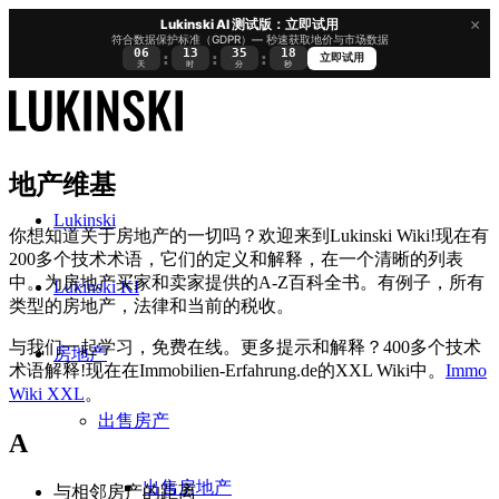
×
Lukinski AI 测试版：立即试用
符合数据保护标准（GDPR）— 秒速获取地价与市场数据
06
13
35
17
:
:
:
立即试用
天
时
分
秒
地产维基
Lukinski
你想知道关于房地产的一切吗？欢迎来到Lukinski Wiki!现在有
200多个技术术语，它们的定义和解释，在一个清晰的列表
中。为房地产买家和卖家提供的A-Z百科全书。有例子，所有
Lukinski KI
类型的房地产，法律和当前的税收。
与我们一起学习，免费在线。更多提示和解释？400多个技术
房地产
术语解释!现在在Immobilien-Erfahrung.de的XXL Wiki中。
Immo
Wiki XXL
。
出售房产
A
出售房地产
与相邻房产的距离