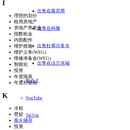
I
出售在慕尼黑
理想的划分
租用房地产
房地产养老金
出售在科隆
指数租金
内部配件
出售杜塞尔多夫
维护措施
维护义务(WEG)
维修准备金(WEG)
出售在法兰克福
智能化
投资
年度报表
中介？
年度封锁期
K
YouTube
冷租
壁炉
TikTok
柴火储存
投资