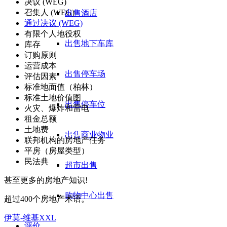
决议 (WEG)
召集人 (WEG)
出售酒店
通过决议 (WEG)
有限个人地役权
出售地下车库
库存
订购原则
运营成本
出售停车场
评估因素
标准地面值（柏林）
标准土地价值图
出售停车位
火灾、爆炸和雷电
租金总额
土地费
出售商业物业
联邦机构的房地产任务
平房（房屋类型）
民法典
超市出售
甚至更多的房地产知识!
购物中心出售
超过400个房地产术语。
伊莫-维基XXL
评价