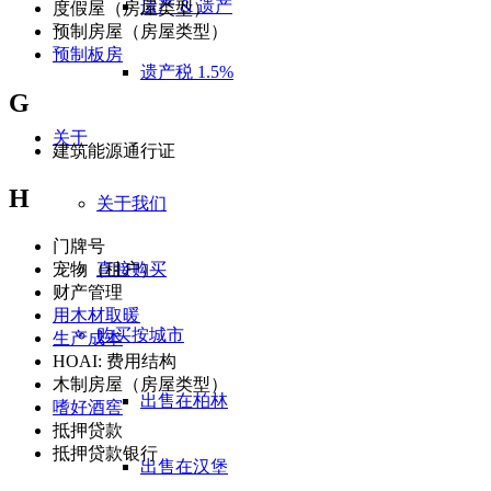
遗产 & 遗产
度假屋（房屋类型）
预制房屋（房屋类型）
预制板房
遗产税 1.5%
G
关于
建筑能源通行证
H
关于我们
门牌号
直接购买
宠物（租户）
财产管理
用木材取暖
购买按城市
生产成本
HOAI: 费用结构
木制房屋（房屋类型）
出售在柏林
嗜好酒窖
抵押贷款
抵押贷款银行
出售在汉堡