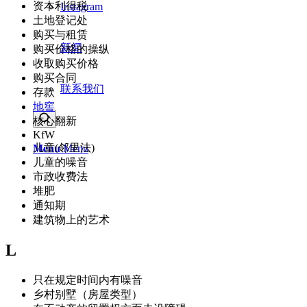
资本利得税
Instagram
土地登记处
购买与租赁
新闻
购买价格的操纵
收取购买价格
购买合同
联系我们
存款
地窖
核心翻新
KfW
儿童(邻里法)
Menu
Menu
儿童的噪音
市政收费法
堆肥
通知期
建筑物上的艺术
L
只在规定时间内有噪音
乡村别墅（房屋类型）