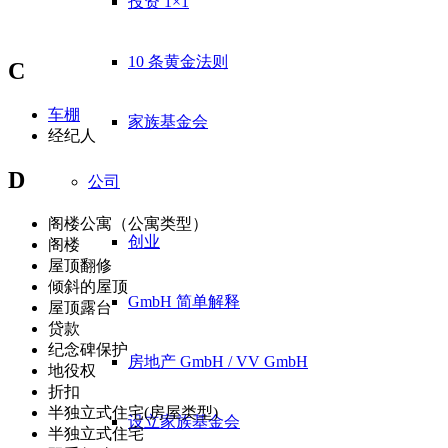
投资 1×1
10 条黄金法则
C
车棚
家族基金会
经纪人
D
公司
阁楼公寓（公寓类型）
创业
阁楼
屋顶翻修
倾斜的屋顶
GmbH 简单解释
屋顶露台
贷款
纪念碑保护
房地产 GmbH / VV GmbH
地役权
折扣
半独立式住宅(房屋类型)
设立家族基金会
半独立式住宅