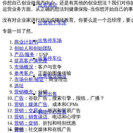
你想自己创业做房产中介，还是有其他的创业想法？我们对你
出售酒店
运营业务方面。从正确的想法到健康保险–当你想开始自己的
没有对企业家进行培训或继续教育。你要么是一个总经理，要
出售地下车库
专题一目了然。
出售停车场
商业计划书
创始人和创始团队
产品/服务
：USP
出售停车位
提高客户满意度
市场概况
：客户与竞争
参考客户
。正面的图像传输
出售商业物业
市场分析/验证
：商业理念
选址
营销概念
：分销
超市出售
广告
：谷歌广告，搜索引擎，报纸，广播？
营销：媒体广告
、成本和CPMs
营销：交易会
、培训和贸易广告
购物中心出售
营销：销售谈话
、电话和心理学
营销：促销
、折扣和特别优惠
营销：社交媒体和在线广告
评价