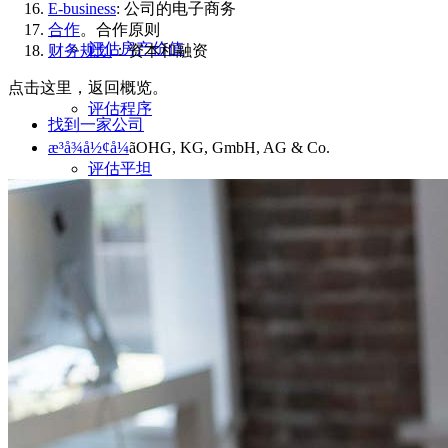
E-business
: 公司的电子商务
合作
。合作原则
评估房产价值
财务规划
：资本和融资
点击这里，返回概览。
评估程序
找到一家公司
æ³å¾å½¢å¼
ãOHG, KG, GmbH, AG & Co.
评估平坦
宅院评估
公寓楼评估
评估市场价值
请评价