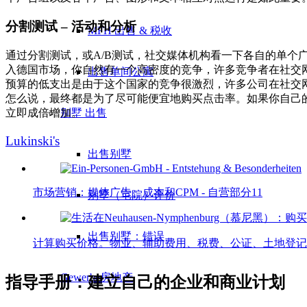
分割测试 – 活动和分析
MFH 出售 & 税收
通过分割测试，或A/B测试，社交媒体机构看一下各自的单个
入德国市场，你自然有一个高密度的竞争，许多竞争者在社交网络中
出售单间公寓
预算的低支出是由于这个国家的竞争很激烈，许多公司在社交
怎么说，最终都是为了尽可能便宜地购买点击率。如果你自己的网
别墅
出售
立即成倍增加。
Lukinski's
出售别墅
市场营销：媒体广告、成本和CPM - 自营部分11
别墅（宅院）评价
出售别墅：错误
计算购买价格。物业、辅助费用、税费、公证、土地登记、.
Gewerbe
房地产
指导手册：建立自己的企业和商业计划