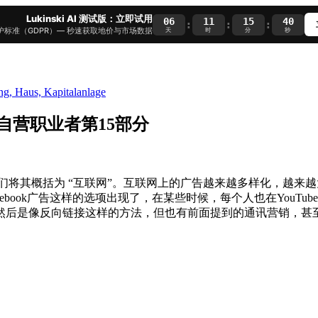
Lukinski AI 测试版：立即试用
06
11
15
39
:
:
:
护标准（GDPR）— 秒速获取地价与市场数据
天
时
分
秒
自营职业者第15部分
，我们将其概括为 “互联网”。互联网上的广告越来越多样化，越
ook广告这样的选项出现了，在某些时候，每个人也在YouTube上
然后是像反向链接这样的方法，但也有前面提到的通讯营销，甚