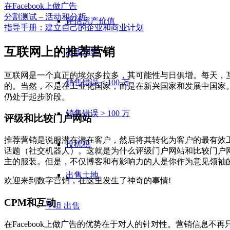
在Facebook上做广告
分割测试 – 活动和分析
评估房产价值
指导手册：建立自己的企业和商业计划
互联网上的推荐营销
出售别墅
互联网是一个真正的埃尔多拉多，其可能性与日俱增。每天，
销售错误 < 100 万
的。当然，不是在工业化国家，而是在新兴国家和发展中国家
仍处于起步阶段。
销售错误 > 100 万
评级和比较门户网站
推荐营销是说服潜在潜在客户，然后将其转化为客户的最有效
投机税
话题（社交机器人）。这就是为什么评级门户网站和比较门户
主的服装。但是，不仅博客和有影响力的人是你作为意见领袖
出售土地
欢迎来到数字营销，在这里发生了神奇的事情!
CPM和互动
平坦
出售
在Facebook上做广告的优势在于对人的针对性。营销信