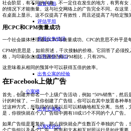
社会阶层，有不同的兴趣，不一定住在发生的地方，有男有女
出售平坦
的情况下才能衡量。这与社交网络上的广告完全不同。在这里
在桌面上显示。这不仅提高了有效性，而且还提高了与给定预
评估平坦
用CPC和CPM衡量成功
房屋出售错误
一个社会媒体经理通过CPC等衡量成功。CPC的意思不外乎
CPM的意思是，如前所述，千次接触的价格。它回答了必须
出售来自 WEG
格，与印刷杂志或日报的经典CPM相比，只有20%。
这意味着从相同的预算中可以获得五倍的效率。
出售公寓的经验
在Facebook上做广告
公寓楼
首先，创建并命名一个上级广告活动，例如 “50%销售”，
计的时候了。一旦你创建了广告组，你可以在其中放置各种单
过这种方式，所取得的结果以后可以精确地相互分离。当然，
出售公寓楼
是，你很快就在个人广告组中拥有10或15个不同的个人广告。
如果广告组是重复的，那么很快就会产生数百个单独的广告，当
公寓楼评估
个广告组以及各个广告、图形和文本相互对照运行是如此重要