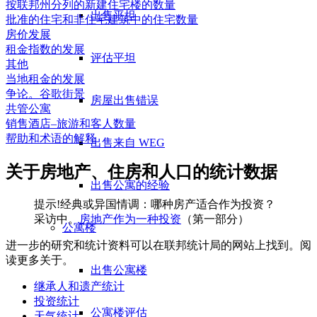
按联邦州分列的新建住宅楼的数量
出售平坦
批准的住宅和非住宅建筑中的住宅数量
房价发展
租金指数的发展
评估平坦
其他
当地租金的发展
争论。谷歌街景
房屋出售错误
共管公寓
销售酒店–旅游和客人数量
帮助和术语的解释
出售来自 WEG
关于房地产、住房和人口的统计数据
出售公寓的经验
提示!经典或异国情调：哪种房产适合作为投资？
采访中。
房地产作为一种投资
（第一部分）
公寓楼
进一步的研究和统计资料可以在联邦统计局的网站上找到。阅
读更多关于。
出售公寓楼
继承人和遗产统计
投资统计
公寓楼评估
天气统计