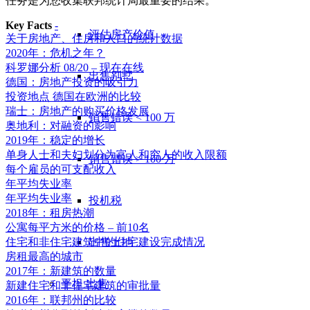
任务是为您收集联邦统计局最重要的结果。
Key Facts
-
评估房产价值
关于房地产、住房和人口的统计数据
2020年：危机之年？
科罗娜分析 08/20 – 现在在线
出售别墅
德国：房地产投资的吸引力
投资地点 德国在欧洲的比较
瑞士：房地产的购买价格发展
销售错误 < 100 万
奥地利：对融资的影响
2019年：稳定的增长
单身人士和夫妇划分为富人和穷人的收入限额
销售错误 > 100 万
每个雇员的可支配收入
年平均失业率
年平均失业率
投机税
2018年：租房热潮
公寓每平方米的价格 – 前10名
出售土地
住宅和非住宅建筑中的住宅建设完成情况
房租最高的城市
2017年：新建筑的数量
平坦
出售
新建住宅和非住宅建筑的审批量
2016年：联邦州的比较