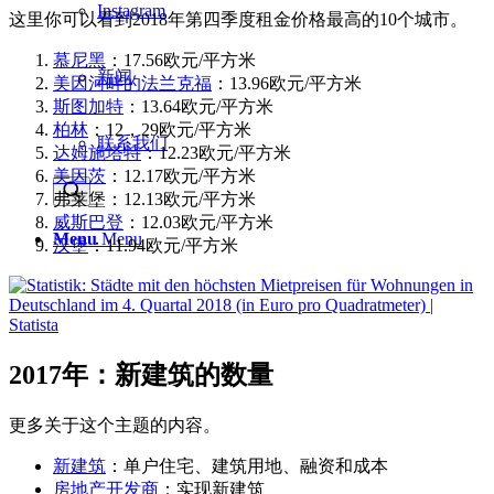
Instagram
这里你可以看到2018年第四季度租金价格最高的10个城市。
慕尼黑
：17.56欧元/平方米
新闻
美因河畔的法兰克福
：13.96欧元/平方米
斯图加特
：13.64欧元/平方米
柏林
：12，29欧元/平方米
联系我们
达姆施塔特
：12.23欧元/平方米
美因茨
：12.17欧元/平方米
弗莱堡：12.13欧元/平方米
威斯巴登
：12.03欧元/平方米
Menu
Menu
汉堡
：11.94欧元/平方米
2017年：新建筑的数量
更多关于这个主题的内容。
新建筑
：单户住宅、建筑用地、融资和成本
房地产开发商
：实现新建筑