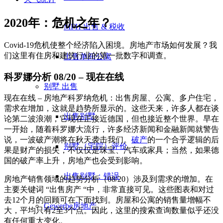
2020年：危机之年？
MFH 出售 & 税收
Covid-19危机使整个经济陷入困境。房地产市场如何发展？我
们这里有住房和建筑行业的第一批数字和调查。
出售单间公寓
科罗娜分析 08/20 – 现在在线
别墅
出售
现在在线 – 房地产科罗纳危机：出售房屋、公寓、多户住宅，
需求在增加，这就是趋势所显示的。这些天来，许多人都在谈
出售别墅
论第二波浪潮，它现在正接近德国，但也接近整个世界。早在
一开始，随着科罗娜大流行，许多经济新闻和金融新闻就警告
说，一波破产潮将在秋天袭击我们。
破产
的一个合乎逻辑的后
别墅（宅院）评价
果是财产的损失，不仅仅是珠宝、汽车或家具；当然，如果德
国的破产率上升，房地产也会受到影响。
出售别墅：错误
房地产销售领域的趋势分析（08/20）涉及到需求的增加。在
主要关键词 “出售房产 “中，非常直接可见。这些图表和对过
去12个月的回顾可在下面找到。房屋和公寓的销售量增幅不
Gewerbe
房地产
大，平均只有2至3个点。因此，这里的搜索查询数量似乎还没
有任何重大变化。