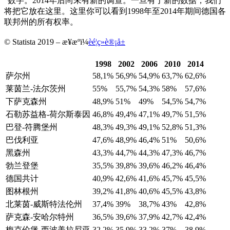
“数字。2014年后尚未有新的调查。一旦有了新的数据，我们
将把它放在这里。这里你可以看到1998年至2014年期间德国各
联邦州的所有权率。
© Statista 2019 – æ¥æºï¼
èé¦ç»è®¡å±
1998
2002
2006
2010
2014
萨尔州
58,1%
56,9%
54,9%
63,7%
62,6%
莱茵兰-法尔茨州
55%
55,7%
54,3%
58%
57,6%
下萨克森州
48,9%
51%
49%
54,5%
54,7%
石勒苏益格-荷尔斯泰因
46,8%
49,4%
47,1%
49,7%
51,5%
巴登-符腾堡州
48,3%
49,3%
49,1%
52,8%
51,3%
巴伐利亚
47,6%
48,9%
46,4%
51%
50,6%
黑森州
43,3%
44,7%
44,3%
47,3%
46,7%
勃兰登堡
35,5%
39,8%
39,6%
46,2%
46,4%
德国共计
40,9%
42,6%
41,6%
45,7%
45,5%
图林根州
39,2%
41,8%
40,6%
45,5%
43,8%
北莱茵-威斯特法伦州
37,4%
39%
38,7%
43%
42,8%
萨克森-安哈尔特州
36,5%
39,6%
37,9%
42,7%
42,4%
梅克伦堡-西波美拉尼亚
32,2%
35,9%
33,2%
37%
38,9%