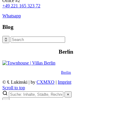
Office #2
+49 221 165 323 72
Whatsapp
Blog
Berlin
Berlin
© ℄ Lukinski | by
CXMXO
|
Imprint
Scroll to top
×
×
Lukinski Newsletter
Exklusive Immobilien-Deals, Off-Market-Angebote und Markt-
Insights direkt ins Postfach.