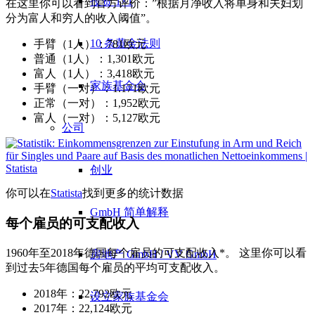
投资 1×1
在这里你可以看到官方评价：”根据月净收入将单身和夫妇划
分为富人和穷人的收入阈值”。
10 条黄金法则
手臂（1人）：781欧元
普通（1人）：1,301欧元
富人（1人）：3,418欧元
家族基金会
手臂（一对）：1.171欧元
正常（一对）：1,952欧元
富人（一对）：5,127欧元
公司
创业
你可以在
Statista
找到更多的统计数据
GmbH 简单解释
每个雇员的可支配收入
1960年至2018年德国每个雇员的可支配收入*。 这里你可以看
房地产 GmbH / VV GmbH
到过去5年德国每个雇员的平均可支配收入。
2018年：22,792欧元
设立家族基金会
2017年：22,124欧元