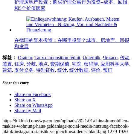
护理房地产投资：购买护理公寓作为投资--成本、回报
和5个价值因素
在德国的资本投资：在哪里投资？城市、房地产、回报
和发展
标签：
Orateur
,
Taux d'imposition réduit
,
Unterbilk
,
Чикаго
,
传动
装置
,
住房
,
分歧
,
地点
,
套期保值
,
宅院
,
密码簿
,
应用科学大学
,
建筑
,
支付义务
,
特别征收
,
统计
,
统计数据
,
评价
,
预订
Share this entry
Share on Facebook
Share on X
Share on WhatsApp
Share by Mail
https://lukinski.one/wp-content/uploads/2021/01/china-immobilien-
makler-wohnung-haus-geldanlage-social-media-nutzung-facebook-
tiktok-instagram-statistik-vergleich-usa-deutschland.jpg
1279
1920