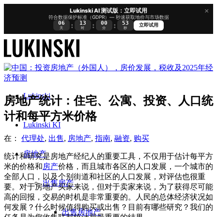
×
Lukinski AI 测试版：立即试用
符合数据保护标准（GDPR）— 秒速获取地价与市场数据
06
13
00
53
:
:
:
立即试用
天
时
分
秒
Lukinski
房地产统计：住宅、公寓、投资、人口统
计和每平方米价格
Lukinski KI
在：
代理处
,
出售
,
房地产
,
指南
,
融资
,
购买
房地产
统计和研究是房地产经纪人的重要工具，不仅用于估计每平方
米的价格和
房产
价格，而且城市各区的人口发展，一个城市的
全部人口，以及个别街道和社区的人口发展，对评估也很重
出售房产
要。对于房地产买家来说，但对于卖家来说，为了获得尽可能
高的回报，交易的时机是非常重要的。人民的总体经济状况如
何发展？什么时候值得购买或出售？目前有哪些研究？我们的
出售房地产