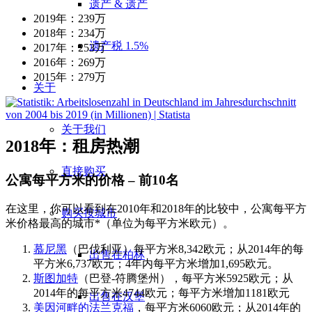
遗产 & 遗产
2019年：239万
2018年：234万
遗产税 1.5%
2017年：253万
2016年：269万
2015年：279万
关于
关于我们
2018年：租房热潮
直接购买
公寓每平方米的价格 – 前10名
在这里，你可以看到在2010年和2018年的比较中，公寓每平方
购买按城市
米价格最高的城市*（单位为每平方米欧元）。
慕尼黑
（巴伐利亚）每平方米8,342欧元；从2014年的每
出售在柏林
平方米6,737欧元；4年内每平方米增加1,695欧元。
斯图加特
（巴登-符腾堡州），每平方米5925欧元；从
2014年的每平方米4744欧元；每平方米增加1181欧元
出售在汉堡
美因河畔的法兰克福
，每平方米6060欧元；从2014年的