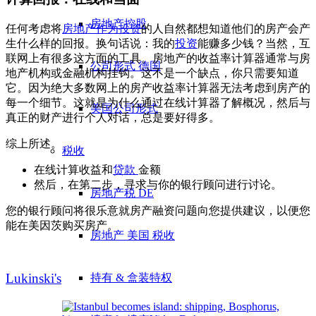
房地产控股
任何考虑将
房地产作为投资
的人自然都想知道他们的房产会产
生什么样的
回报
。换句话说：我的
投资
能赚多少钱？当然，互
联网上有很多这方面的工具。房地产的收益率计算器通常与房
公司形式 德国
地产机构或金融机构挂钩。这不是一个缺点，你只需要知道
它。因为绝大多数网上的房产收益率计算器无法考虑到房产的
每一个细节。这就是为什么通过在线计算器了解概况，然后与
美国公司形式
真正的财产进行个人对话，总是要好得多。
综上所述。
税收
在线计算收益和
贷款
金额
然后，在第二步，寻求与你的银行顾问进行讨论。
房地产税 DE
您的银行顾问将很乐意就房产融资问题向您提供建议，以便您
能在美因茨购买房产。
房地产 美国 税收
Lukinski's
持有 & 盒装特权