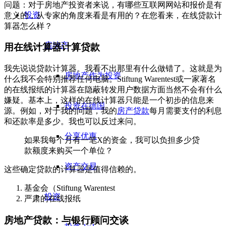
问题：对于房地产投资者来说，有哪些互联网网站和报价是有
投资
意义的，从专家的角度来看是有用的？在您看来，在线贷款计
算器怎么样？
房地产
用在线计算器计算贷款
我先说说贷款计算器。我看不出那里有什么做错了。这就是为
房地产作为投资
什么我不会特别推荐任何电脑。Stiftung Warentest或一家著名
的在线报纸的计算器在隐蔽转发用户数据方面当然不会有什么
嫌疑。基本上，这样的在线计算器只能是一个初步的信息来
投资在德国
源。例如，对于我的问题，我的
房产贷款
每月需要支付的利息
和还款率是多少。我也可以反过来问。
分享优惠
如果我每个月有一笔X的资金，我可以负担多少贷
款额度来购买一个单位？
资产交易
这些确定贷款的计算器是值得信赖的。
基金会（Stiftung Warentest
投资
严肃的在线报纸
房地产贷款：与银行顾问交谈