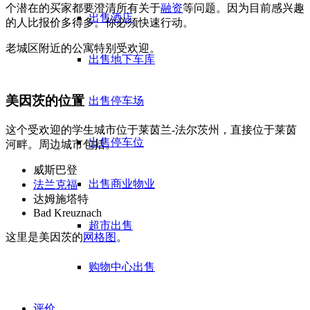
个潜在的买家都要澄清所有关于
融资
等问题。因为目前感兴趣
出售酒店
的人比报价多得多。你必须快速行动。
老城区附近的公寓特别受欢迎。
出售地下车库
美因茨的位置
出售停车场
这个受欢迎的学生城市位于莱茵兰-法尔茨州，直接位于莱茵
出售停车位
河畔。周边城市包括。
威斯巴登
出售商业物业
法兰克福
达姆施塔特
Bad Kreuznach
超市出售
这里是美因茨的
网格图
。
购物中心出售
评价