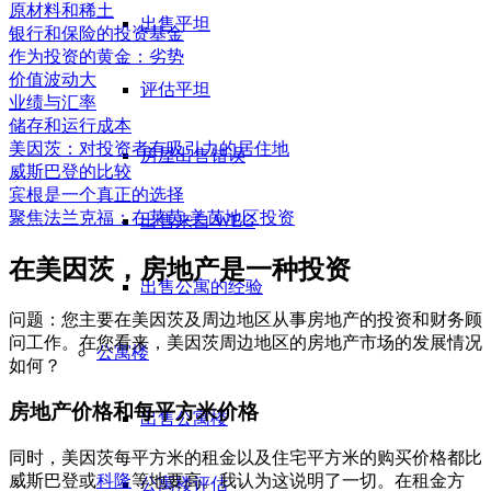
原材料和稀土
出售平坦
银行和保险的投资基金
作为投资的黄金：劣势
价值波动大
评估平坦
业绩与汇率
储存和运行成本
美因茨：对投资者有吸引力的居住地
房屋出售错误
威斯巴登的比较
宾根是一个真正的选择
聚焦法兰克福：在莱茵-美茵地区投资
出售来自 WEG
在美因茨，房地产是一种投资
出售公寓的经验
问题：您主要在美因茨及周边地区从事房地产的投资和财务顾
问工作。在您看来，美因茨周边地区的房地产市场的发展情况
公寓楼
如何？
房地产价格和每平方米价格
出售公寓楼
同时，美因茨每平方米的租金以及住宅平方米的购买价格都比
威斯巴登或
科隆
等地要高。我认为这说明了一切。在租金方
公寓楼评估