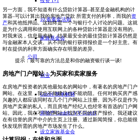
投资 1×1
另一方面，我不知道有什么贷款计算器–甚至是金融机构的计
算器–可以计算出我的
房地产贷款
所需支付的利率，而我的
资
10 条黄金法则
产
和其他抵押品。这始终是一个与银行个人讨论的问题。这就
是为什么调用和使用互联网上的各种贷款计算器是没有用的。
对我来说，信息最准确、结果最安全的最佳贷款计算器仍然是
家族基金会
与金融家本人交谈。从不同的银行获得报价是一个好主意。有
时在提供的利率方面确实存在明显的差异。
公司
提示：最可靠的方法总是和你的融资银行谈一谈!
房地产门户网站：为买家和卖家服务
创业
在房地产投资者的其他最知名的网站中，有著名的房地产门户
网站。在这里，我也不能建议也不能劝阻。任何对购买房产感
GmbH 简单解释
兴趣的人都应该同时在几个门户网站上注册。因为不仅是作为
房地产卖家的私人，而且房地产经纪人也经常有首选的门户网
房地产 GmbH / VV GmbH
站。因此，我在不同的网站上找到不同的房产报价。我还建议
在有信誉的房产中介的主页上注册。通过新闻简报，你总能很
快发现所需的房地产市场发生了什么。
设立家族基金会
计算回报：在线和当面