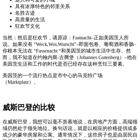
具有浓厚特色的邻里关系
名胜古迹
高质量的生活
狂欢节文化
当然：然后是狂欢节，请原谅：Fastnacht–正如美因茨人所
说。如果没有 “Weck,Woi,Wurscht”–即面包卷、葡萄酒和香肠–
你根本无法在 “Fassenacht “和美因茨的城市生活中生存。然
而，我不知道在约翰内斯-古腾堡（Johannes Gutenberg）–他在
美因茨生活和工作的时代是否已经存在这种烹饪三要素。
美因茨的一个流行热点是市中心的马克特广场
（Marktplatz）。
威斯巴登的比较
在威斯巴登，我想可以毫不羡慕地说，在房地产方面，高端领
域仍然处于领先地位。换句话说，就是以相应的价格提供或多
或少的豪华房屋和公寓。通常情况下，这些房子也是由居民自