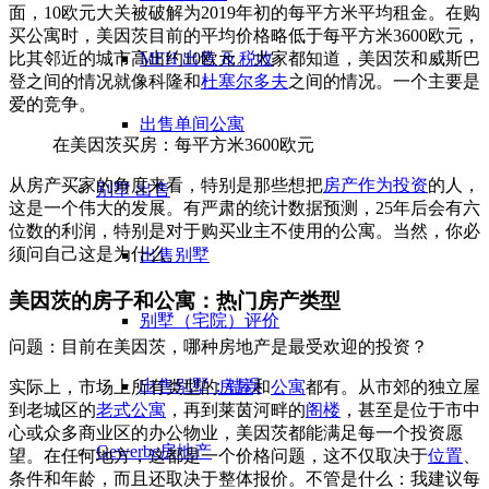
面，10欧元大关被破解为2019年初的每平方米平均租金。在
购
买公寓
时，美因茨目前的平均价格略低于每平方米3600欧元，
MFH 出售 & 税收
比其邻近的城市高出约10欧元。大家都知道，美因茨和威斯巴
登之间的情况就像科隆和
杜塞尔多夫
之间的情况。一个主要是
爱的竞争。
出售单间公寓
在美因茨买房：每平方米3600欧元
从房产买家的角度来看，特别是那些想把
房产作为投资
的人，
别墅
出售
这是一个伟大的发展。有严肃的统计数据预测，25年后会有六
位数的利润，特别是对于购买业主不使用的公寓。当然，你必
须问自己这是为什么。
出售别墅
美因茨的房子和公寓：热门房产类型
别墅（宅院）评价
问题：目前在美因茨，哪种房地产是最受欢迎的投资？
出售别墅：错误
实际上，市场上所有类型的
房屋
和
公寓
都有。从市郊的
独立
屋
到老城区的
老式公寓
，再到莱茵河畔的
阁楼
，甚至是位于市中
心或众多商业区的办公物业，美因茨都能满足每一个投资愿
Gewerbe
房地产
望。在任何地方，这都是一个价格问题，这不仅取决于
位置
、
条件和年龄
，而且还取决于整体报价。不管是什么：我建议每