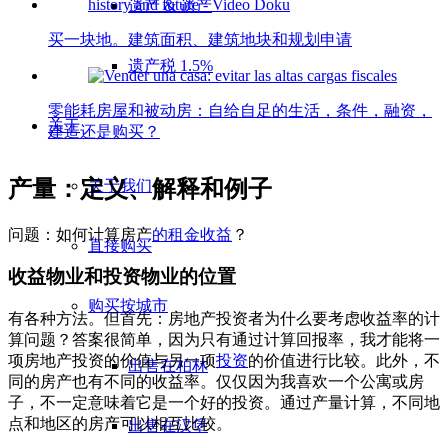
遗产 & 遗产
买一块地。建筑面积、建筑地块和规划申请
遗产税 1.5%
零能耗房屋和被动房：自给自足的生活，条件，融资，
关于
建造还是购买？
产量：定义、解释和例子
关于我们
问题：如何计算房产
的租金收益
？
直接购买
收益物业和投资物业的位置
购买按城市
有各种方法。但首先：房地产投资者为什么要考虑收益率的计
算问题？答案很简单，因为只有通过计算回报率，我才能将一
项房地产投资的价值与另一项
投资
的价值进行比较。此外，不
出售在柏林
同的房产也有不同的收益率。仅仅因为我喜欢一个公寓或房
子，不一定意味着它是一个好的投资。通过产量计算，不同地
点和地区的房产可以相互比较。
出售在汉堡