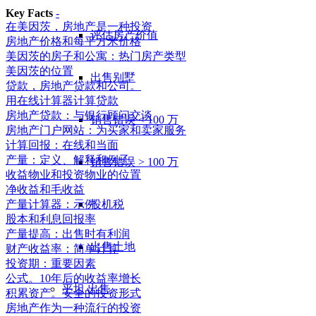
Key Facts
-
在美因茨，房地产是一种投资
评估房产价值
房地产价格和每平方米价格
美因茨的房子和公寓：热门房产类型
美因茨的位置
出售别墅
贷款，房地产贷款和公司。
用在线计算器计算贷款
房地产贷款：与银行顾问交谈
销售错误 < 100 万
房地产门户网站：为买家和卖家服务
计算回报：在线和当面
产量：定义、解释和例子
销售错误 > 100 万
收益物业和投资物业的位置
净收益和毛收益
投机税
产量计算器：示例
股本和利息回报率
产量提高：出售时有利润
出售土地
财产收益率：简单计算
投资期：重要因素
公式。10年后的收益率增长
平坦
出售
积累资产。安全的投资形式
房地产作为一种流行的投资