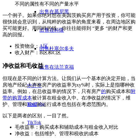
不同的属性有不同的产量水平
出售在慕尼黑
一个例子。如果你绝对想在美因茨购买房产用于投资，你可能
很快就会意识到，从纯粹的收益率的角度来看，在周边地区购
买可能更好。用同样的钱，你往往能得到 “更多 “的财产和更
出售在科隆
高的回报。
投资物业：
A区
出售杜塞尔多夫
收入财产
：B区和C区
净收益和毛收益
出售在法兰克福
但现在是不同的计算方法。让我们从一个基本的决定开始，当
房地产经纪人声称房产的收益率为xy%时，实际上是指哪种收
中介？
益率。例如，在总收益率的情况下，只有房产
的
购买成本和
附
带的购置成本
被计算在租金收入中。在净收益的情况下，维
YouTube
护、管理和
税收
的运行成本也包括在考虑范围内。
以下是两者的区别，一目了然。
TikTok
毛收益率：购买成本和辅助成本与租金收入对比
净收益：包括维护、管理和税收的成本