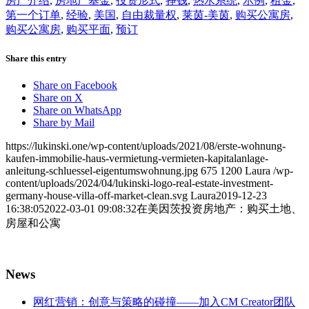
房产介绍
,
房地产基金
,
投资形式
,
挣钱
,
热水系统
,
示例
,
租金
,
第一个订单
,
经验
,
美国
,
自由裁量权
,
莱茵-美茵
,
购买公寓房
,
购买公寓房
,
购买平面
,
预订
Share this entry
Share on Facebook
Share on X
Share on WhatsApp
Share by Mail
https://lukinski.one/wp-content/uploads/2021/08/erste-wohnung-
kaufen-immobilie-haus-vermietung-vermieten-kapitalanlage-
anleitung-schluessel-eigentumswohnung.jpg
675
1200
Laura
/wp-
content/uploads/2024/04/lukinski-logo-real-estate-investment-
germany-house-villa-off-market-clean.svg
Laura
2019-12-23
16:38:05
2022-03-01 09:08:32
在美因茨投资房地产：购买土地、
房屋和公寓
News
网红营销：创意与策略的碰撞——加入CM Creator团队