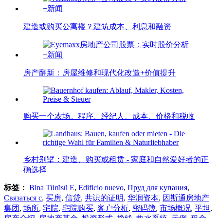
建造或购买公寓楼？建筑成本、利息和融资
房产翻新：房屋维修和现代化改造+价值提升
购买一个农场。程序、经纪人、成本、价格和税收
乡村别墅：建造、购买或租赁 - 家庭和自然爱好者的正
确选择
标签：
Bina Türüsü E
,
Edificio nuevo
,
Пруд для купания
,
Связаться с
,
买房
,
信贷
,
共识的证明
,
华润资本
,
因斯通房地产
集团
,
场所
,
宅院
,
宅院购买
,
客户分析
,
密码簿
,
市场概况
,
平坦
,