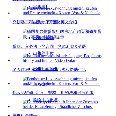
出售酒店
交钥匙工程--定义、优势及英文介绍
出售地下车库
出售停车场
贷款。义务法下的合同，贷款利息&英语
出售停车位
出售商业物业
老人住房--WBS申请，自己买和协助生活
超市出售
化妆品维修--定义、规格、租约法和最后期限
购物中心出售
评价
关于租金的一切