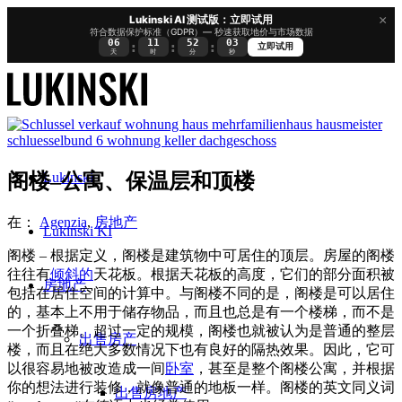
×
Lukinski AI 测试版：立即试用
符合数据保护标准（GDPR）— 秒速获取地价与市场数据
06
11
52
02
:
:
:
立即试用
天
时
分
秒
Lukinski
阁楼–公寓、保温层和顶楼
在：
Agenzia
,
房地产
Lukinski KI
阁楼 – 根据定义，阁楼是建筑物中可居住的顶层。房屋的阁楼
往往有
倾斜的
天花板。根据天花板的高度，它们的部分面积被
房地产
包括在居住空间的计算中。与阁楼不同的是，阁楼是可以居住
的，基本上不用于储存物品，而且也总是有一个楼梯，而不是
一个折叠梯。超过一定的规模，阁楼也就被认为是普通的整层
出售房产
楼，而且在绝大多数情况下也有良好的隔热效果。因此，它可
以很容易地被改造成一间
卧室
，甚至是整个
阁楼公寓
，并根据
你的想法进行装修，就像普通的地板一样。阁楼的英文同义词
出售房地产