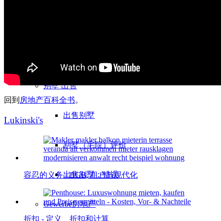
MFH 出售 & 税收
出售单间公寓
别墅
出售
回到
房地产百科全书
。
出售别墅
Lukinski's
别墅（宅院）评价
出售别墅：错误
容忍的义务 - BGB, 租户与现代化
Gewerbe
房地产
折扣 - 定义、折扣和计算