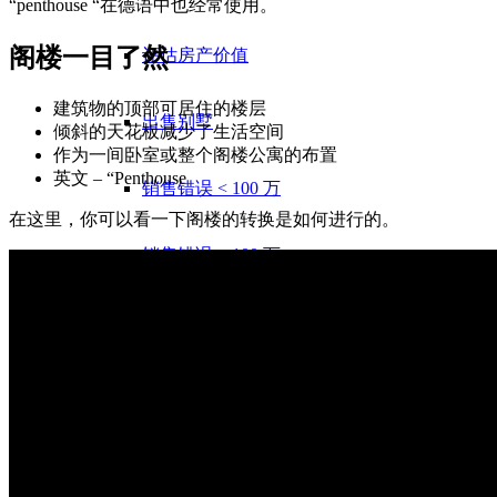
“penthouse “在德语中也经常使用。
阁楼一目了然
评估房产价值
建筑物的顶部可居住的楼层
出售别墅
倾斜的天花板减少了生活空间
作为一间卧室或整个阁楼公寓的布置
英文 – “Penthouse
销售错误 < 100 万
在这里，你可以看一下阁楼的转换是如何进行的。
销售错误 > 100 万
投机税
出售土地
平坦
出售