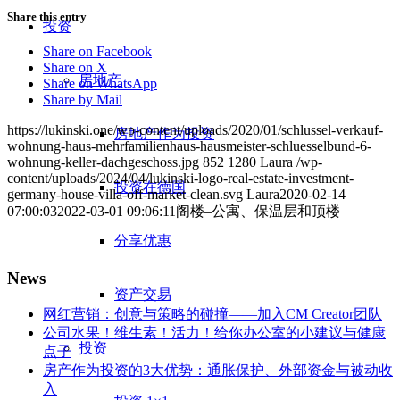
Share this entry
投资
Share on Facebook
Share on X
房地产
Share on WhatsApp
Share by Mail
https://lukinski.one/wp-content/uploads/2020/01/schlussel-verkauf-
房地产作为投资
wohnung-haus-mehrfamilienhaus-hausmeister-schluesselbund-6-
wohnung-keller-dachgeschoss.jpg
852
1280
Laura
/wp-
content/uploads/2024/04/lukinski-logo-real-estate-investment-
投资在德国
germany-house-villa-off-market-clean.svg
Laura
2020-02-14
07:00:03
2022-03-01 09:06:11
阁楼–公寓、保温层和顶楼
分享优惠
News
资产交易
网红营销：创意与策略的碰撞——加入CM Creator团队
公司水果！维生素！活力！给你办公室的小建议与健康
投资
点子
房产作为投资的3大优势：通胀保护、外部资金与被动收
入