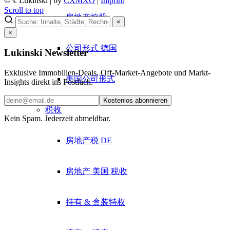
© ℄ Lukinski | by
CXMXO
|
Imprint
Scroll to top
房地产控股
×
×
公司形式 德国
Lukinski Newsletter
Exklusive Immobilien-Deals, Off-Market-Angebote und Markt-
美国公司形式
Insights direkt ins Postfach.
Kostenlos abonnieren
税收
Kein Spam. Jederzeit abmeldbar.
房地产税 DE
房地产 美国 税收
持有 & 盒装特权