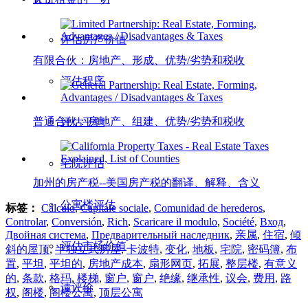
评估房产价值
有限合伙：房地产、形成、优势/劣势和税收
评估程序
普通合伙：房地产、组建、优势/劣势和税收
评估平坦
宅院评估
加州的房产税--美国房产税的翻译、解释、含义
公寓楼评估
标签：
Cálculo
,
Capitale sociale
,
Comunidad de herederos
,
Controlar
,
Conversión
,
Rich
,
Scaricare il modulo
,
Société
,
Вход
,
Двойная система
,
Предварительный наследник
,
亲属
,
住宿
,
倾
评估市场价值
斜的屋顶
,
半独立式房屋
,
卡波特
,
变化
,
地板
,
宅院
,
密码簿
,
布
置
,
平坦
,
平坦的
,
房地产成本
,
扇形网页
,
拓展
,
整层楼
,
有意义
的
,
条款
,
格玛
,
楼梯
,
窗户
,
窗户
,
绝缘
,
继承性
,
议会
,
费用
,
路
请评价
权
,
阁楼
,
阁楼公寓
,
顶层公寓