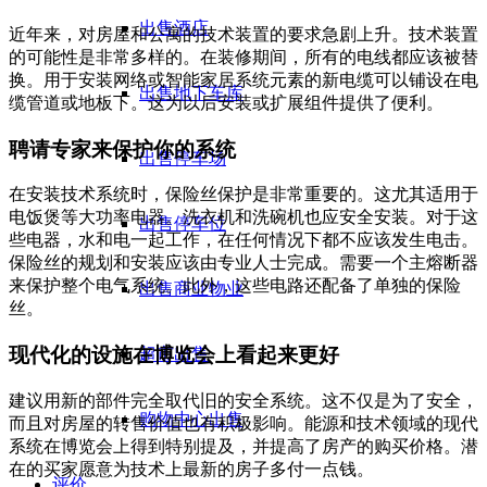
出售酒店
近年来，对房屋和公寓的技术装置的要求急剧上升。技术装置
的可能性是非常多样的。在装修期间，所有的电线都应该被替
换。用于安装网络或智能家居系统元素的新电缆可以铺设在电
出售地下车库
缆管道或地板下。这为以后安装或扩展组件提供了便利。
聘请专家来保护你的系统
出售停车场
在安装技术系统时，保险丝保护是非常重要的。这尤其适用于
电饭煲等大功率电器。洗衣机和洗碗机也应安全安装。对于这
出售停车位
些电器，水和电一起工作，在任何情况下都不应该发生电击。
保险丝的规划和安装应该由专业人士完成。需要一个主熔断器
来保护整个电气系统。此外，这些电路还配备了单独的保险
出售商业物业
丝。
现代化的设施在博览会上看起来更好
超市出售
建议用新的部件完全取代旧的安全系统。这不仅是为了安全，
购物中心出售
而且对房屋的转售价值也有积极影响。能源和技术领域的现代
系统在博览会上得到特别提及，并提高了房产的购买价格。潜
在的买家愿意为技术上最新的房子多付一点钱。
评价