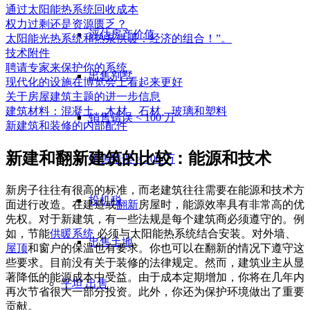
通过太阳能热系统回收成本
权力过剩还是资源匮乏？
评估房产价值
太阳能光热系统和热泵供暖：经济的组合！”。
技术附件
聘请专家来保护你的系统
出售别墅
现代化的设施在博览会上看起来更好
关于房屋建筑主题的进一步信息
建筑材料：混凝土、木材、石材、玻璃和塑料
销售错误 < 100 万
新建筑和装修的内部配件
新建和翻新建筑的比较：能源和技术
销售错误 > 100 万
新房子往往有很高的标准，而老建筑往往需要在能源和技术方
投机税
面进行改造。在建造或
翻新
房屋时，能源效率具有非常高的优
先权。对于新建筑，有一些法规是每个建筑商必须遵守的。例
如，节能
供暖系统
必须与太阳能热系统结合安装。对外墙、
出售土地
屋顶
和窗户的保温也有要求。你也可以在翻新的情况下遵守这
些要求。目前没有关于装修的法律规定。然而，建筑业主从显
著降低的能源成本中受益。由于成本定期增加，你将在几年内
平坦
出售
再次节省很大一部分投资。此外，你还为保护环境做出了重要
贡献。