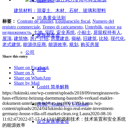
投资 1×1
建筑材料：混凝土、木材、石材、玻璃和塑料
10 条黄金法则
标签：
Contrato de alquiler
,
Equiparación fiscal
,
Numero del
registro commerciale
,
Tempo di caricamento
,
Unterbilk
,
налог на
недвижимость
,
土地
,
宅院
,
安全系统
,
小贴士
,
居留权持有人
,
家族基金会
屋顶
,
建筑物
,
房产介绍
,
房屋建造
,
揭秘
,
旧建筑
,
比较
,
现代化
,
老式建筑
,
能源供应商
,
能源效率
,
规划
,
购买房屋
公司
Share this entry
Share on Facebook
创业
Share on X
Share on WhatsApp
Share by Mail
GmbH 简单解释
https://lukinski.one/wp-content/uploads/2018/09/energieausweis-
haus-effizienz-heizung-daemmung-baustoffe-verkauf-makler-
dokument-unterlagen-hd-foto.jpg
906
1280
Laura
/wp-
房地产 GmbH / VV GmbH
content/uploads/2024/04/lukinski-logo-real-estate-investment-
germany-house-villa-off-market-clean.svg
Laura
2020-08-16
11:02:47
2022-07-17 14:13:01
能源和技术：技术装置和安全系统
设立家族基金会
的能源效率