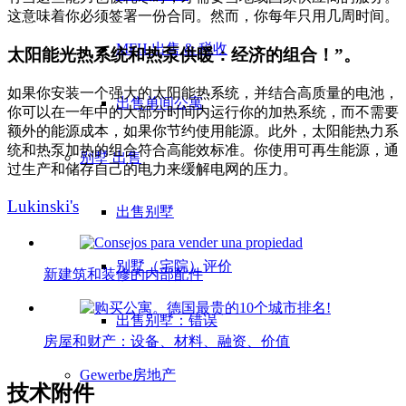
这意味着你必须签署一份合同。然而，你每年只用几周时间。
MFH 出售 & 税收
太阳能光热系统和热泵供暖：经济的组合！”。
如果你安装一个强大的太阳能热系统，并结合高质量的电池，
出售单间公寓
你可以在一年中的大部分时间内运行你的加热系统，而不需要
额外的能源成本，如果你节约使用能源。此外，太阳能热力系
统和热泵加热的组合符合高能效标准。你使用可再生能源，通
别墅
出售
过生产和储存自己的电力来缓解电网的压力。
Lukinski's
出售别墅
别墅（宅院）评价
新建筑和装修的内部配件
出售别墅：错误
房屋和财产：设备、材料、融资、价值
Gewerbe
房地产
技术附件