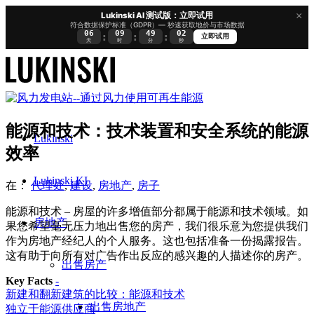
×
Lukinski AI 测试版：立即试用
符合数据保护标准（GDPR）— 秒速获取地价与市场数据
06
09
49
02
:
:
:
立即试用
天
时
分
秒
能源和技术：技术装置和安全系统的能源
Lukinski
效率
Lukinski KI
在：
代理处
,
建设
,
房地产
,
房子
能源和技术 – 房屋的许多增值部分都属于能源和技术领域。如
房地产
果您希望毫无压力地出售您的房产，我们很乐意为您提供我们
作为房地产经纪人的个人服务。这也包括准备一份揭露报告。
这有助于向所有对广告作出反应的感兴趣的人描述你的房产。
出售房产
Key Facts
-
新建和翻新建筑的比较：能源和技术
出售房地产
独立于能源供应商