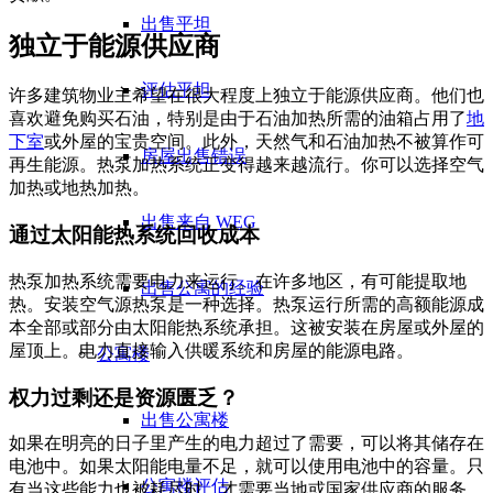
出售平坦
独立于能源供应商
评估平坦
许多建筑物业主希望在很大程度上独立于能源供应商。他们也
喜欢避免购买石油，特别是由于石油加热所需的油箱占用了
地
下室
或外屋的宝贵空间。此外，天然气和石油加热不被算作可
房屋出售错误
再生能源。热泵加热系统正变得越来越流行。你可以选择空气
加热或地热加热。
出售来自 WEG
通过太阳能热系统回收成本
热泵加热系统需要电力来运行。在许多地区，有可能提取地
出售公寓的经验
热。安装空气源热泵是一种选择。热泵运行所需的高额能源成
本全部或部分由太阳能热系统承担。这被安装在房屋或外屋的
屋顶上。电力直接输入供暖系统和房屋的能源电路。
公寓楼
权力过剩还是资源匮乏？
出售公寓楼
如果在明亮的日子里产生的电力超过了需要，可以将其储存在
电池中。如果太阳能电量不足，就可以使用电池中的容量。只
公寓楼评估
有当这些能力也被耗尽时，才需要当地或国家供应商的服务。