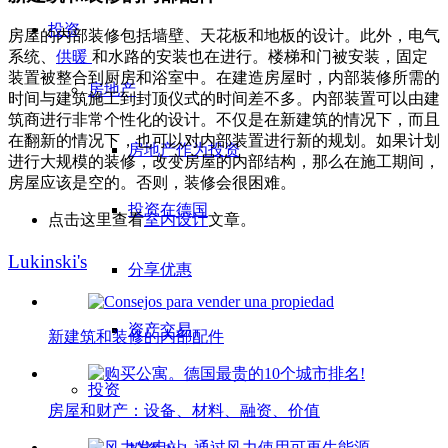
投资
房屋的内部装修包括墙壁、天花板和地板的设计。此外，电气
系统、
供暖
和水路的安装也在进行。楼梯和门被安装，固定
装置被整合到厨房和浴室中。在建造房屋时，内部装修所需的
房地产
时间与建筑施工到封顶仪式的时间差不多。内部装置可以由建
筑商进行非常个性化的设计。不仅是在新建筑的情况下，而且
在翻新的情况下，也可以对内部装置进行新的规划。如果计划
房地产作为投资
进行大规模的装修，改变房屋的内部结构，那么在施工期间，
房屋应该是空的。否则，装修会很困难。
投资在德国
点击这里查看
室内设计
文章。
Lukinski's
分享优惠
资产交易
新建筑和装修的内部配件
投资
房屋和财产：设备、材料、融资、价值