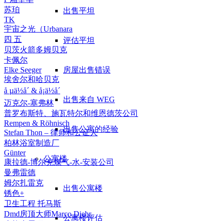
苏珀
出售平坦
TK
宇宙之光（Urbanara
四 五
评估平坦
贝茨火箭多姆贝克
卡佩尔
房屋出售错误
Elke Seeger
埃舍尔和哈贝克
å µä½å´ & å¡ä½å´
出售来自 WEG
迈克尔-塞弗林
普罗布斯特、施瓦特尔和维恩德茨公司
Rempen & Röhnisch
出售公寓的经验
Stefan Thon – 律师和公证人
柏林浴室制造厂
Günter
公寓楼
康拉德-博尔克煤气-水-安装公司
曼弗雷德
姆尔扎雷克
出售公寓楼
锈色+
卫生工程 托马斯
Dmd房顶大师Marco Diehr
公寓楼评估