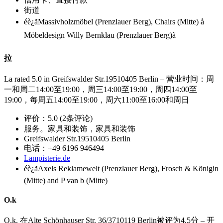
街道
éè¿ãMassivholzmöbel (Prenzlauer Berg), Chairs (Mitte) å
Möbeldesign Willy Bernklau (Prenzlauer Berg)ã
拉
La rated 5.0 in Greifswalder Str.19510405 Berlin – 营业时间：周
一和周二14:00至19:00，周三14:00至19:00，周四14:00至
19:00，每周五14:00至19:00，周六11:00至16:00和周日
评价：5.0 (2条评论)
服务。家具和装饰，家具和装饰
Greifswalder Str.19510405 Berlin
电话：+49 6196 946494
Lampisterie.de
éè¿ãAxels Reklamewelt (Prenzlauer Berg), Frosch & Königin
(Mitte) and P van b (Mitte)
O.k
O.k. 在Alte Schönhauser Str. 36/3710119 Berlin被评为4.5分 – 开