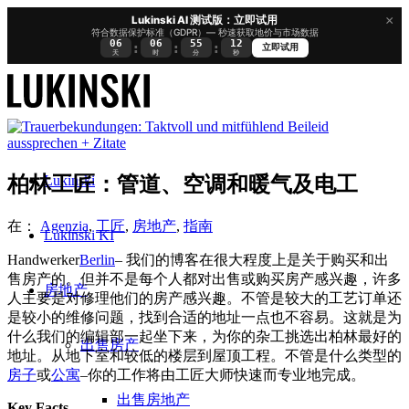
×
Lukinski AI 测试版：立即试用
符合数据保护标准（GDPR）— 秒速获取地价与市场数据
06
06
55
12
:
:
:
立即试用
天
时
分
秒
Lukinski
柏林工匠：管道、空调和暖气及电工
在：
Agenzia
,
工匠
,
房地产
,
指南
Lukinski KI
Handwerker
Berlin
– 我们的博客在很大程度上是关于购买和出
售房产的。但并不是每个人都对出售或购买房产感兴趣，许多
房地产
人主要是对修理他们的房产感兴趣。不管是较大的工艺订单还
是较小的维修问题，找到合适的地址一点也不容易。这就是为
什么我们的编辑部一起坐下来，为你的杂工挑选出柏林最好的
出售房产
地址。从地下室和较低的楼层到屋顶工程。不管是什么类型的
房子
或
公寓
–你的工作将由工匠大师快速而专业地完成。
出售房地产
Key Facts
-