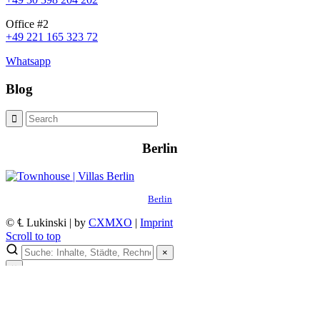
Office #2
+49 221 165 323 72
Whatsapp
Blog
Berlin
Berlin
© ℄ Lukinski | by
CXMXO
|
Imprint
Scroll to top
×
×
Lukinski Newsletter