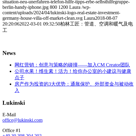
situation-neu-unerfahren-telefon-hilfe-tipps-erbe-selbsthilfegruppe-
berlin-handy-iphone.jpg
800
1200
Laura
/wp-
content/uploads/2024/04/lukinski-logo-real-estate-investment-
germany-house-villa-off-market-clean.svg
Laura
2018-08-07
20:20:06
2022-03-01 09:32:50
柏林工匠：管道、空调和暖气及电
工
News
网红营销：创意与策略的碰撞——加入CM Creator团队
公司水果！维生素！活力！给你办公室的小建议与健康
点子
房产作为投资的3大优势：通胀保护、外部资金与被动收
入
Lukinski
E-Mail
office@lukinski.com
Office #1
+49 30 398 204 202