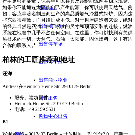
产生足够的能量，你甚至可以将其反馈给能源网并赚取现金。
如果你不能通过太阳能自己产生能源，你可以使用天然气。例
出售酒店
如，容克等著名制造商生产的高品质燃气冷凝式锅炉。因为这
些东西很精致，而且维护成本低。对于树屋建造者来说，绝对
出售地下车库
的经典当然是石油。由于紧凑的尺寸和顶部安装的连接，燃油
系统在地窖中几乎不占任何空间。在这里，你可以找到有关供
热技术的一切。天然气、石油、太阳能、固体燃料。这里有适
出售停车场
合你的联系人。
柏林的工匠推荐和地址
出售停车位
汪洋
出售商业物业
Andreas在Heinrich-Heine-Str. 2910179 Berlin
服务。建筑配件
超市出售
Heinrich-Heine-Str. 2910179 Berlin
电话: +49 2159 5531
购物中心出售
B1
Waldstr. 86 – 9013403 Berlin – 开放时间：B1评分2.0。星期一
评价