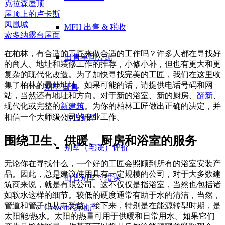
克拉森屋顶
屋顶上的卢卡斯
凤凰城
MFH 出售 & 税收
索多纳露台屋面
在柏林，有合适的工匠来做合适的工作吗？许多人都在寻找好
出售单间公寓
的商人、地址和装修工作的推荐，小修小补，但也有更大和更
复杂的现代化改造。为了加快寻找完美的工匠，我们在这里收
集了柏林的最佳地址。如果可能的话，请提供电话号码和网
别墅
出售
站，当然还有地址和方向。对于新的浴室、新的厨房、
翻新
、
现代化或完整的
新建筑
。为你的柏林工匠做出正确的决定，并
相信一个大师级公司的专业工作。
出售别墅
围绕卫生、供暖、厨房和浴室的服务
别墅（宅院）评价
无论你在寻找什么，一个好的工匠会照顾到所有的浴室安装产
品。因此，总是建议使用具有一定规模的公司，对于大多数建
出售别墅：错误
筑商来说，就是有限公司。这不仅仅是指浴室，当然也包括诸
如软水这样的细节。较低的硬度通常有助于水的清洁，当然，
管道和管子也从中受益。接下来，特别是在能源转型时期，是
Gewerbe
房地产
太阳能/热水。太阳的热量可用于供暖和日常用水。如果它们