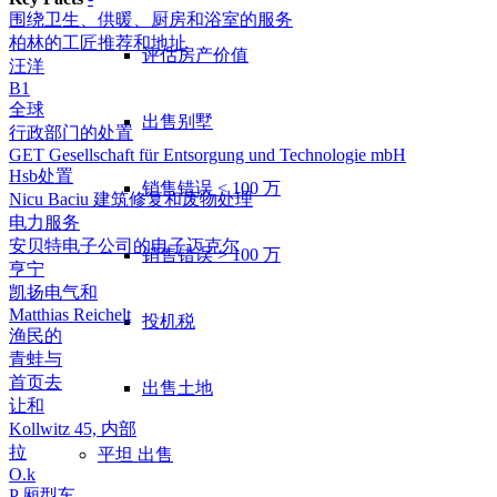
围绕卫生、供暖、厨房和浴室的服务
柏林的工匠推荐和地址
评估房产价值
汪洋
B1
全球
出售别墅
行政部门的处置
GET Gesellschaft für Entsorgung und Technologie mbH
Hsb处置
销售错误 < 100 万
Nicu Baciu 建筑修复和废物处理
电力服务
安贝特电子公司的电子迈克尔
销售错误 > 100 万
亨宁
凯扬电气和
Matthias Reichelt
投机税
渔民的
青蛙与
首页去
出售土地
让和
Kollwitz 45, 内部
拉
平坦
出售
O.k
P 厢型车