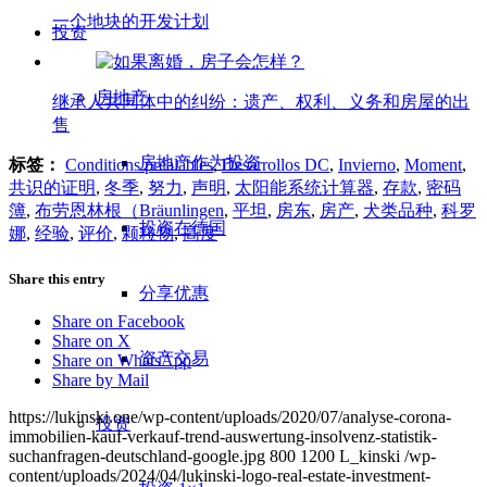
一个地块的开发计划
投资
房地产
继承人共同体中的纠纷：遗产、权利、义务和房屋的出
售
房地产作为投资
标签：
Conditions préalables
,
Desarrollos DC
,
Invierno
,
Moment
,
共识的证明
,
冬季
,
努力
,
声明
,
太阳能系统计算器
,
存款
,
密码
簿
,
布劳恩林根（Bräunlingen
,
平坦
,
房东
,
房产
,
犬类品种
,
科罗
投资在德国
娜
,
经验
,
评价
,
颗粒物
,
高度
Share this entry
分享优惠
Share on Facebook
Share on X
资产交易
Share on WhatsApp
Share by Mail
https://lukinski.one/wp-content/uploads/2020/07/analyse-corona-
投资
immobilien-kauf-verkauf-trend-auswertung-insolvenz-statistik-
suchanfragen-deutschland-google.jpg
800
1200
L_kinski
/wp-
content/uploads/2024/04/lukinski-logo-real-estate-investment-