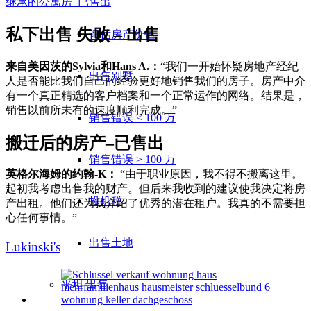
继承的公寓房–已售出
私下出售 失败 – 出售
评估房产价值
来自美因茨的Sylvia和Hans A.：
“我们一开始怀疑房地产经纪
出售别墅
人是否能比我们自己的经验更好地销售我们的房子。房产中介
有一个真正精选的客户档案和一个正常运作的网络。结果是，
销售以前所未有的速度顺利完成。”
销售错误 < 100 万
搬迁后的房产–已售出
销售错误 > 100 万
英格尔海姆的约翰-K：
“由于职业原因，我不得不搬离这里。
起初我考虑出售我的财产。但后来我收到的建议使我决定将房
投机税
产出租。他们还为我介绍了优秀的潜在租户。我真的不需要担
心任何事情。”
出售土地
Lukinski's
平坦
出售