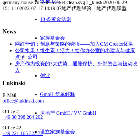
投资 1×1
germany-house-villa-off-market-clean.svg
L_kinski
2020-06-29
15:11:10
2022-07-17 14:19:07
地产代理经验：地产代理联盟
10 条黄金法则
News
家族基金会
网红营销：创意与策略的碰撞——加入CM Creator团队
公司水果！维生素！活力！给你办公室的小建议与健康
公司
点子
房产作为投资的3大优势：通胀保护、外部资金与被动收
入
创业
Lukinski
GmbH 简单解释
E-Mail
office@lukinski.com
Office #1
房地产 GmbH / VV GmbH
+49 30 398 204 202
Office #2
设立家族基金会
+49 221 165 323 72