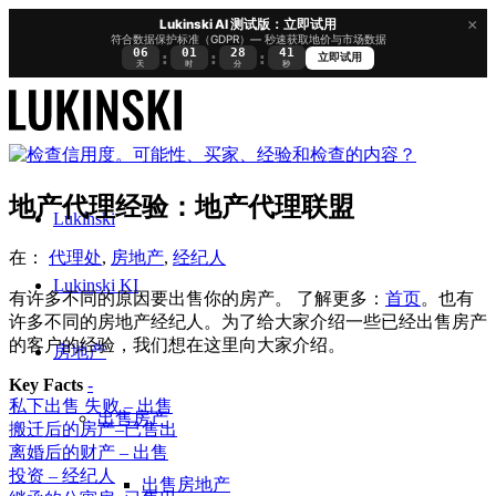
×
Lukinski AI 测试版：立即试用
符合数据保护标准（GDPR）— 秒速获取地价与市场数据
06
01
28
40
:
:
:
立即试用
天
时
分
秒
地产代理经验：地产代理联盟
Lukinski
在：
代理处
,
房地产
,
经纪人
Lukinski KI
有许多不同的原因要出售你的房产。 了解更多：
首页
。也有
许多不同的房地产经纪人。为了给大家介绍一些已经出售房产
的客户的经验，我们想在这里向大家介绍。
房地产
Key Facts
-
私下出售 失败 – 出售
出售房产
搬迁后的房产–已售出
离婚后的财产 – 出售
投资 – 经纪人
出售房地产