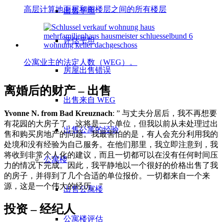
高层计算地面层和阁楼层之间的所有楼层
出售平坦
评估平坦
公寓业主的法定人数（WEG）。
房屋出售错误
离婚后的财产 – 出售
出售来自 WEG
Yvonne N. from Bad Kreuznach
: ” 与丈夫分居后，我不再想要
有花园的大房子了。这将是一个单位，但我以前从未处理过出
出售公寓的经验
售和购买房地产的问题。我最害怕的是，有人会充分利用我的
处境和没有经验为自己服务。在他们那里，我立即注意到，我
将收到非常个人化的建议，而且一切都可以在没有任何时间压
公寓楼
力的情况下完成。因此，我平静地以一个很好的价格出售了我
的房子，并得到了几个合适的单位报价。一切都来自一个来
源，这是一个伟大的经历。”
出售公寓楼
投资 – 经纪人
公寓楼评估