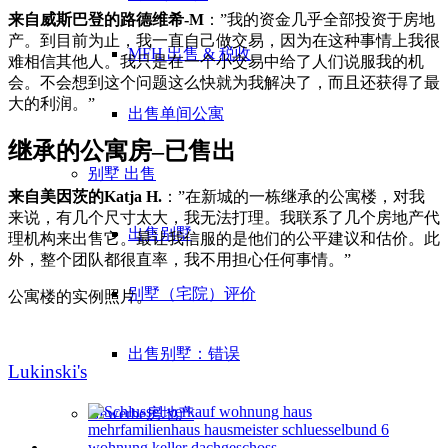
来自威斯巴登的路德维希-M
：”我的资金几乎全部投资于房地
产。到目前为止，我一直自己做交易，因为在这种事情上我很
MFH 出售 & 税收
难相信其他人。我只是在一个小交易中给了人们说服我的机
会。不会想到这个问题这么快就为我解决了，而且还获得了最
大的利润。”
出售单间公寓
继承的公寓房–已售出
别墅
出售
来自美因茨的Katja H.
：”在新城的一栋继承的公寓楼，对我
来说，有几个尺寸太大，我无法打理。我联系了几个房地产代
出售别墅
理机构来出售它。最让我信服的是他们的公平建议和估价。此
外，整个团队都很直率，我不用担心任何事情。”
别墅（宅院）评价
公寓楼的实例照片。
出售别墅：错误
Lukinski's
Gewerbe
房地产