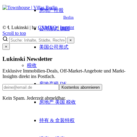
房地产控股
Berlin
© ℄ Lukinski | by
CXMXO
|
Imprint
公司形式 德国
Scroll to top
×
美国公司形式
×
Lukinski Newsletter
税收
Exklusive Immobilien-Deals, Off-Market-Angebote und Markt-
Insights direkt ins Postfach.
房地产税 DE
Kostenlos abonnieren
Kein Spam. Jederzeit abmeldbar.
房地产 美国 税收
持有 & 盒装特权