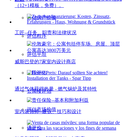
（12+1模板，免费）。
评估房产价值
工匠--任务、职责和法律状况
评估程序
评估平坦
威斯巴登的7家室内设计商店
宅院评估
通过气体获得热量 - 燃气锅炉及其特性
公寓楼评估
评估市场价值
室内装饰师--建议、技巧和设计
请评价