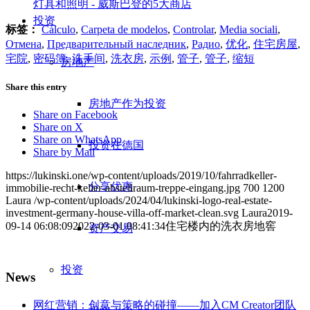
灯具和照明 - 威斯巴登的5大商店
投资
标签：
Cálculo
,
Carpeta de modelos
,
Controlar
,
Media sociali
,
Отмена
,
Предварительный наследник
,
Радио
,
优化
,
住宅房屋
,
宅院
,
密码簿
,
洗手间
,
洗衣房
,
示例
,
管子
,
管子
,
缩短
房地产
Share this entry
房地产作为投资
Share on Facebook
Share on X
Share on WhatsApp
投资在德国
Share by Mail
https://lukinski.one/wp-content/uploads/2019/10/fahrradkeller-
分享优惠
immobilie-recht-keller-abstellraum-treppe-eingang.jpg
700
1200
Laura
/wp-content/uploads/2024/04/lukinski-logo-real-estate-
investment-germany-house-villa-off-market-clean.svg
Laura
2019-
09-14 06:08:09
2022-03-01 08:41:34
住宅楼内的洗衣房地窖
资产交易
投资
News
网红营销：创意与策略的碰撞——加入CM Creator团队