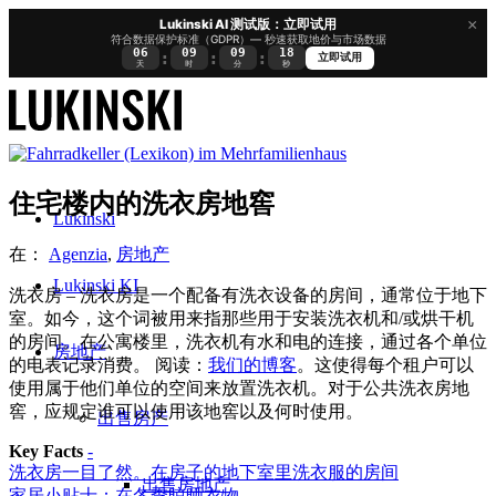
×
Lukinski AI 测试版：立即试用
符合数据保护标准（GDPR）— 秒速获取地价与市场数据
06
09
09
17
:
:
:
立即试用
天
时
分
秒
住宅楼内的洗衣房地窖
Lukinski
在：
Agenzia
,
房地产
Lukinski KI
洗衣房 – 洗衣房是一个配备有洗衣设备的房间，通常位于地下
室。如今，这个词被用来指那些用于安装洗衣机和/或烘干机
的房间。在公寓楼里，洗衣机有水和电的连接，通过各个单位
房地产
的电表记录消费。 阅读：
我们的博客
。这使得每个租户可以
使用属于他们单位的空间来放置洗衣机。对于公共洗衣房地
窖，应规定谁可以使用该地窖以及何时使用。
出售房产
Key Facts
-
洗衣房一目了然。在房子的地下室里洗衣服的房间
出售房地产
家居小贴士：在冬季晾晒衣物