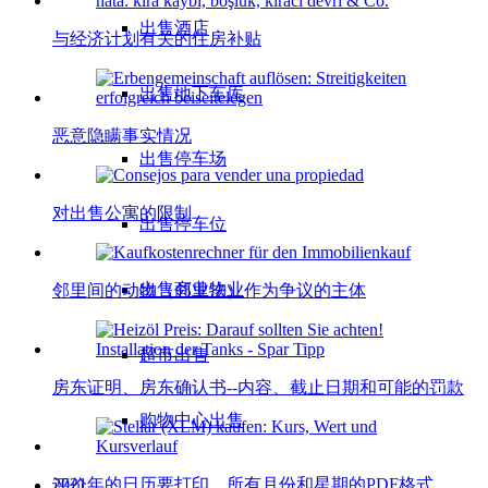
出售酒店
与经济计划有关的住房补贴
出售地下车库
恶意隐瞒事实情况
出售停车场
对出售公寓的限制
出售停车位
出售商业物业
邻里间的动物（邻里法）作为争议的主体
超市出售
房东证明、房东确认书--内容、截止日期和可能的罚款
购物中心出售
2021年的日历要打印。所有月份和星期的PDF格式
评价