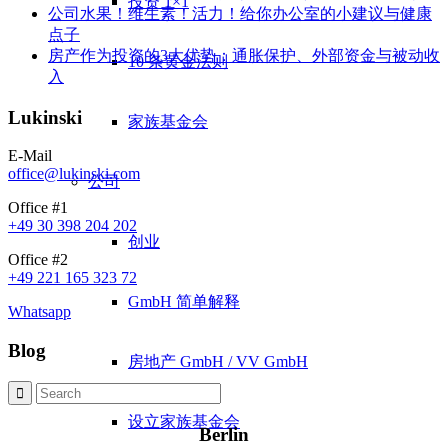
投资 1×1
公司水果！维生素！活力！给你办公室的小建议与健康
点子
房产作为投资的3大优势：通胀保护、外部资金与被动收
10 条黄金法则
入
Lukinski
家族基金会
E-Mail
office@lukinski.com
公司
Office #1
+49 30 398 204 202
创业
Office #2
+49 221 165 323 72
GmbH 简单解释
Whatsapp
Blog
房地产 GmbH / VV GmbH
设立家族基金会
Berlin