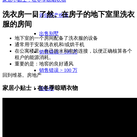
洗衣房一目了然。在房子的地下室里洗衣
评估房产价值
服的房间
出售别墅
地下室的一个房间配备了洗衣服的设备
通常用于安装洗衣机和/或烘干机
在公寓楼里：自己的水和电的连接，以便正确核算各个
销售错误 < 100 万
租户的能源消耗。
重要的是：地窖的良好通风
销售错误 > 100 万
回到维基。房地产
家居小贴士：在冬季晾晒衣物
投机税
出售土地
平坦
出售