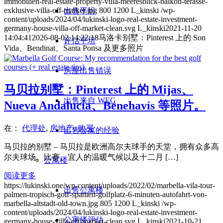
immobilien-real-estate-property-villa-meeresblick-balkon-terasse-
exklusive-villa-off-market.jpg
800
1200
L_kinski
/wp-
出售平坦
content/uploads/2024/04/lukinski-logo-real-estate-investment-
germany-house-villa-off-market-clean.svg
L_kinski
2021-11-20
14:04:41
2026-08-02 14:22:18
马洛卡别墅：Pinterest 上的 Son
评估平坦
Vida、Bendinat、Santa Ponsa 及更多照片
房屋出售错误
马贝拉别墅：Pinterest 上的 Mijas、
出售来自 WEG
Nueva Andalucía、Benehavís 等照片。
在：
代理处
,
房地产
,
购买
出售公寓的经验
马贝拉的别墅 – 马贝拉是欧洲高尔夫球手的天堂，拥有众多高
尔夫球场。比赛、宜人的温暖气候以及十二月 […]
公寓楼
阅读更多
https://lukinski.one/wp-content/uploads/2022/02/marbella-vila-tour-
出售公寓楼
palmen-tropisch-golf-spanien-golfplatz-6-minuten-autofahrt-von-
marbella-altstadt-old-town.jpg
805
1200
L_kinski
/wp-
content/uploads/2024/04/lukinski-logo-real-estate-investment-
公寓楼评估
germany-house-villa-off-market-clean.svg
L_kinski
2021-10-21