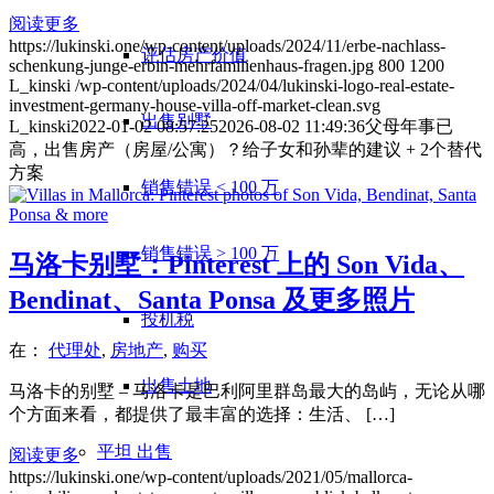
阅读更多
https://lukinski.one/wp-content/uploads/2024/11/erbe-nachlass-
评估房产价值
schenkung-junge-erbin-mehrfamilienhaus-fragen.jpg
800
1200
L_kinski
/wp-content/uploads/2024/04/lukinski-logo-real-estate-
investment-germany-house-villa-off-market-clean.svg
出售别墅
L_kinski
2022-01-02 08:57:25
2026-08-02 11:49:36
父母年事已
高，出售房产（房屋/公寓）？给子女和孙辈的建议 + 2个替代
方案
销售错误 < 100 万
销售错误 > 100 万
马洛卡别墅：Pinterest 上的 Son Vida、
Bendinat、Santa Ponsa 及更多照片
投机税
在：
代理处
,
房地产
,
购买
出售土地
马洛卡的别墅 – 马洛卡是巴利阿里群岛最大的岛屿，无论从哪
个方面来看，都提供了最丰富的选择：生活、 […]
平坦
出售
阅读更多
https://lukinski.one/wp-content/uploads/2021/05/mallorca-