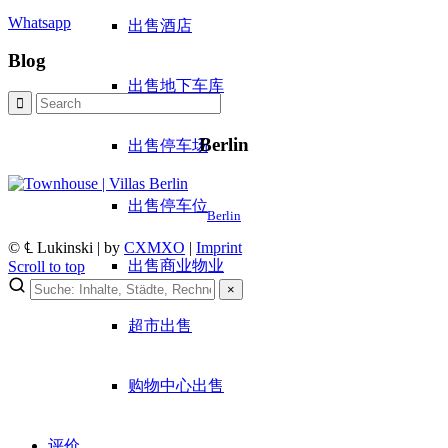
Whatsapp
出售酒店
Blog
出售地下车库
Berlin
出售停车场
出售停车位
Berlin
© ℄ Lukinski | by
CXMXO
|
Imprint
出售商业物业
Scroll to top
×
×
超市出售
Lukinski Newsletter
购物中心出售
Exklusive Immobilien-Deals, Off-Market-Angebote und Markt-
Insights direkt ins Postfach.
Kostenlos abonnieren
评价