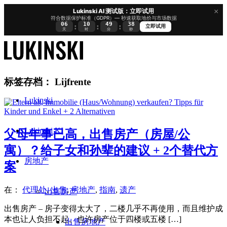
×
Lukinski AI 测试版：立即试用
符合数据保护标准（GDPR）— 秒速获取地价与市场数据
06
10
49
38
:
:
:
立即试用
天
时
分
秒
标签存档：
Lijfrente
Lukinski
Lukinski KI
父母年事已高，出售房产（房屋/公
寓）？给子女和孙辈的建议 + 2个替代方
房地产
案
在：
代理处
,
出售
,
房地产
,
指南
,
遗产
出售房产
出售房产 – 房子变得太大了，二楼几乎不再使用，而且维护成
本也让人负担不起。也许房产位于四楼或五楼 […]
出售房地产