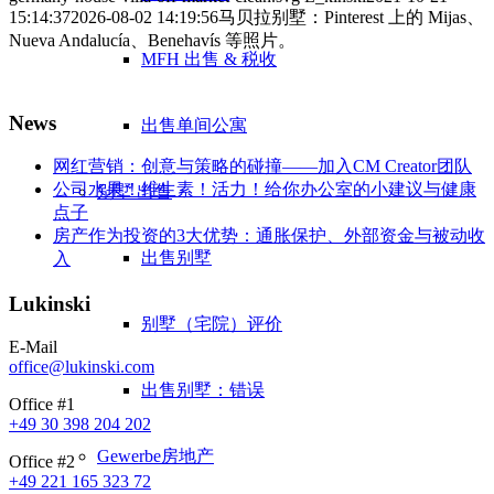
15:14:37
2026-08-02 14:19:56
马贝拉别墅：Pinterest 上的 Mijas、
Nueva Andalucía、Benehavís 等照片。
MFH 出售 & 税收
News
出售单间公寓
网红营销：创意与策略的碰撞——加入CM Creator团队
公司水果！维生素！活力！给你办公室的小建议与健康
别墅
出售
点子
房产作为投资的3大优势：通胀保护、外部资金与被动收
出售别墅
入
Lukinski
别墅（宅院）评价
E-Mail
office@lukinski.com
出售别墅：错误
Office #1
+49 30 398 204 202
Gewerbe
房地产
Office #2
+49 221 165 323 72