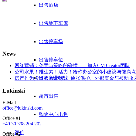
出售酒店
出售地下车库
出售停车场
News
出售停车位
网红营销：创意与策略的碰撞——加入CM Creator团队
公司水果！维生素！活力！给你办公室的小建议与健康点
出售商业物业
房产作为投资的3大优势：通胀保护、外部资金与被动收
Lukinski
超市出售
E-Mail
office@lukinski.com
购物中心出售
Office #1
+49 30 398 204 202
评价
Office #2