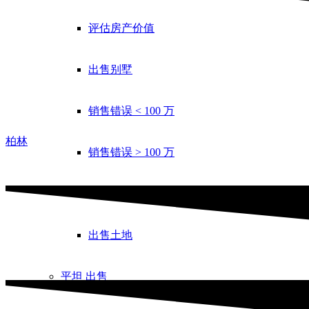
评估房产价值
出售别墅
销售错误 < 100 万
柏林
销售错误 > 100 万
投机税
出售土地
平坦
出售