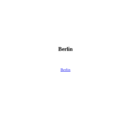
Berlin
Berlin
 direkt ins Postfach.