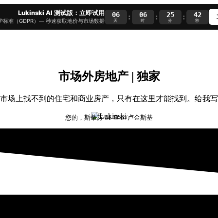
Lukinski AI 测试版：立即试用
06
06
25
41
:
:
:
护标准（GDPR）— 秒速获取地价与市场数据
天
时
分
秒
市场外房地产 | 独家
公开市场上找不到的住宅和商业房产，只有在这里才能找到。给我
您的，斯蒂芬-M-查亚/卢金斯基