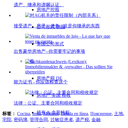
遗产、继承和遗嘱认证。
房地产控股
接受遗产。房子、债务 - 这是你继承的东西
公司形式 德国
美国公司形式
出售豪华房地产--你需要牢记的事项
税收
房地产税 DE
能力证书 - 你应该检查这个
房地产 美国 税收
法律：公证、主要合同和税收规定
持有 & 盒装特权
标签：
Cocina
,
Insta
,
Moment
,
Tienda en línea
,
Пояснение
,
土地
,
宅院
,
密码簿
,
管理合同
,
过敏症患者
,
遗产税
,
金融