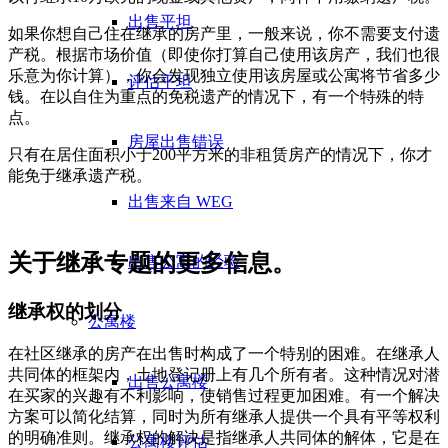
出售平坦
如果你想自己住在继承的房产里，一般来说，你不需要支付遗
产税。根据市场价值（即使你打算自己使用该房产，我们也很
乐意为你计算），你会发现独立使用该房屋或公寓将节省多少
评估平坦
钱。在以自住为重点的免税遗产的情况下，有一个特殊的特
点。
房屋出售错误
只有在居住面积小于200平方米的非租赁房产的情况下，你才
能免于继承遗产税。
出售来自 WEG
关于继承专题的更多信息。
出售公寓的经验
继承权的划分
公寓楼
在社区继承的房产在出售时构成了一个特别的困难。在继承人
共同体的框架内，土地登记册上有几个所有者。这种情况对潜
出售公寓楼
在买家的兴趣有不利影响，使销售过程更加困难。有一个解决
方案可以简化结算，同时为所有继承人提供一个具有平等权利
的明确准则。继承权的解决是指继承人共同体的解体，它是在
公寓楼评估