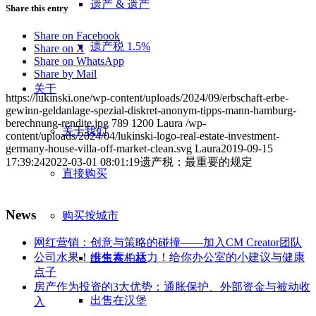
遗产 & 遗产
Share this entry
Share on Facebook
遗产税 1.5%
Share on X
Share on WhatsApp
Share by Mail
关于
https://lukinski.one/wp-content/uploads/2024/09/erbschaft-erbe-
gewinn-geldanlage-spezial-diskret-anonym-tipps-mann-hamburg-
berechnung-rendite.jpg
789
1200
Laura
/wp-
关于我们
content/uploads/2024/04/lukinski-logo-real-estate-investment-
germany-house-villa-off-market-clean.svg
Laura
2019-09-15
17:39:24
2022-03-01 08:01:19
遗产税：最重要的规定
直接购买
News
购买按城市
网红营销：创意与策略的碰撞——加入CM Creator团队
公司水果！维生素！活力！给你办公室的小建议与健康
出售在柏林
点子
房产作为投资的3大优势：通胀保护、外部资金与被动收
出售在汉堡
入