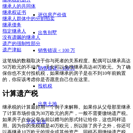
继承人的共同体
继承权证书
评估房产价值
继承人群体中的分割拍卖
继承债务
指定继承人
出售别墅
没有遗嘱的继承人
遗产的强制性部分
遗产津贴
销售错误 < 100 万
这笔钱的数额取决于你与死者的关系程度。配偶可以继承高达
50万欧元的不动产，子女可以免税继承高达40万欧元。为了确
销售错误 > 100 万
保你也不支付投机税，如果继承的房子是在不到10年前购置
的，你应该考虑你是否愿意自己住在这里。
投机税
计算遗产税
出售土地
继承税的计算最好用一个例子来解释。如果你从父母那里继承
了计算市场价值为30万欧元的房产，一般不需要缴纳遗产税。
如果房子在你父母生前以赠与的形式转让给你，这也同样适
平坦
出售
用。因为你的免税额是40万欧元，所以除了房子之外，你还可
以再继承10万欧元的现金或其他资产，同样不用缴纳遗产税。