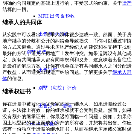
明确的合同规定的基础上进行的，不受形式的约束。关于
遗产
结算的一切。
MFH 出售 & 税收
继承人的共同体
出售单间公寓
从实践中可以看出，继承人群体很少达成一致。然而，关于房
地产继承的分歧和公开的纠纷会导致损失，而你可以通过审慎
的方式来避免。通过寻求房地产经纪人的建议和在支持下找到
别墅
出售
最好的方式，避免在房地产上发生冲突。如果遗嘱没有其他规
定，所有共同继承人都有同等权利和义务。这意味着出售往往
是最好的解决方案，让你有机会在所有共同继承人之间分配遗
出售别墅
产收益，从而避免出现遗产纠纷问题。了解更多关于
继承人群
体
的信息。
别墅（宅院）评价
继承权证书
你在遗嘱中被登记为父母家的唯一继承人。如果遗嘱经过公
出售别墅：错误
证，在法律上有效，你的继承权就不会受到质疑。然而，如果
没有额外的继承证书，你最迟将面临一个问题，例如，如果你
因土地登记的更正而成为房产的所有者，并想将其出售。你应
Gewerbe
房地产
该有一份独立于遗嘱的继承证书，从而在继承房屋或公寓时保