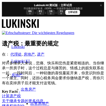
×
Lukinski AI 测试版：立即试用
符合数据保护标准（GDPR）— 秒速获取地价与市场数据
06
01
16
30
:
:
:
立即试用
天
时
分
秒
遗产税：最重要的规定
Lukinski
在：
代理处
,
房地产
,
遗产
Lukinski KI
对许多继承人来说，悲痛、快乐和悲伤是紧密相连的。当你继
承一所房子时，这个过程总是与痛苦的、情感上的损失联系在
一起。一段时间后，一种轻微的喜悦蔓延开来，你意识到你是
房地产
一个屋主。同时，还担心税务局会要求你缴纳遗产税，而你只
有在卖掉房子后才能支付这笔钱。
出售房产
Key Facts
-
计算遗产税
关于继承专题的更多信息。
出售房地产
继承权的划分