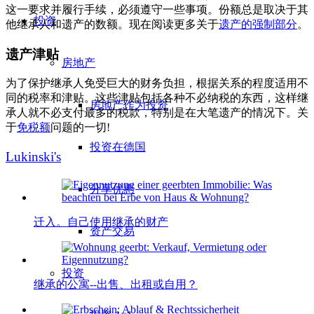
这一要求并履行手续，必须遵守一些事项。份额总是取决于其
投资
他继承人和遗产的数额。现在阅读更多关于
遗产的强制部分
。
遗产津贴
房地产
为了保护继承人免受巨大的财务负担，根据关系的程度适用不
同的税率和津贴。这些津贴包括各种不必纳税的东西，这样继
房地产作为投资
承人就不必支付最多的税款，特别是在大笔遗产的情况下。关
于
免税额
问题的一切!
投资在德国
Lukinski's
分享优惠
迁入。自己使用继承的财产
资产交易
投资
继承的公寓--出售、出租或自用？