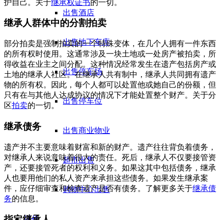
护自己。关于
继承权证书
的一切。
出售酒店
继承人群体中的分割拍卖
出售地下车库
部分拍卖是强制拍卖的一个特殊变体，在几个人拥有一件东西
的所有权时使用。这通常涉及一块土地或一处房产被拍卖，所
得收益在业主之间分配。这种情况经常发生在遗产包括房产或
出售停车场
土地的继承人社区。在继承人共有制中，继承人共同拥有遗产
物的所有权。因此，每个人都可以处置他或她自己的份额，但
只有在与其他人达成协议的情况下才能处置整个财产。关于分
出售停车位
区
拍卖
的一切。
继承债务
出售商业物业
遗产并不主要意味着财富和新的财产。遗产往往背负着债务，
对继承人来说意味着很大的责任。死后，继承人不仅要接管资
超市出售
产，还要接管死者的权利和义务。如果这其中包括债务，继承
人也要用他们的私人资产来承担这些债务。如果发生继承案
件，应仔细审查和检查遗产是否有债务。了解更多关于
继承债
购物中心出售
务
的信息。
指定继承人
评价