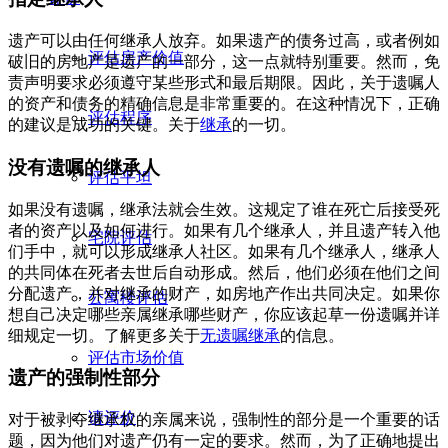
遗产可以由任何继承人放弃。如果遗产的债务过高，或者例如
评估房产价值
破旧的房地产是遗产的一部分，这一点就特别重要。然而，免
责声明要求必须遵守某些形式和最后期限。因此，关于遗嘱人
的资产和债务的精确信息是非常重要的。在这种情况下，正确
评估程序
的建议是成功的关键。关于
继承
的一切。
没有遗嘱的继承人
评估平坦
如果没有遗嘱，继承法就会生效。这规定了谁在死亡后接受死
者的资产以及如何进行。如果有几个继承人，并且遗产转入他
宅院评估
们手中，就可以形成继承人社区。如果有几个继承人，继承人
的共同体在死者去世后自动形成。然后，他们必须在他们之间
分配遗产，并对继承的财产，如房地产作出共同决定。如果你
公寓楼评估
想自己决定哪些亲属继承哪些财产，你应该起草一份遗嘱并详
细规定一切。了解更多关于
无遗嘱继承
的信息。
评估市场价值
遗产的强制性部分
请评价
对于被剥夺继承权的亲属来说，强制性的部分是一个重要的话
题，因为他们对遗产仍有一定的要求。然而，为了正确地提出