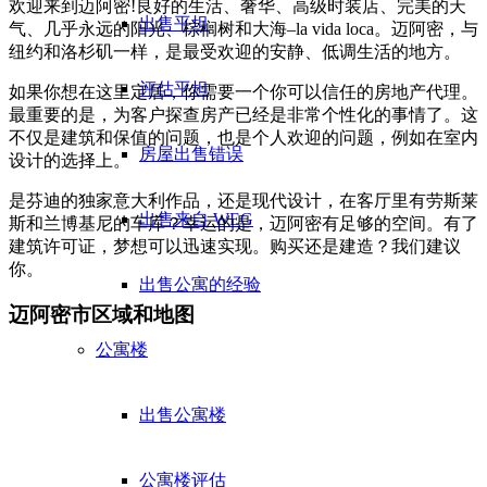
欢迎来到迈阿密!良好的生活、奢华、高级时装店、完美的天
出售平坦
气、几乎永远的阳光、棕榈树和大海–la vida loca。迈阿密，与
纽约和洛杉矶一样，是最受欢迎的安静、低调生活的地方。
评估平坦
如果你想在这里定居，你需要一个你可以信任的房地产代理。
最重要的是，为客户探查房产已经是非常个性化的事情了。这
不仅是建筑和保值的问题，也是个人欢迎的问题，例如在室内
房屋出售错误
设计的选择上。
是芬迪的独家意大利作品，还是现代设计，在客厅里有劳斯莱
出售来自 WEG
斯和兰博基尼的车库？幸运的是，迈阿密有足够的空间。有了
建筑许可证，梦想可以迅速实现。购买还是建造？我们建议
你。
出售公寓的经验
迈阿密市区域和地图
公寓楼
出售公寓楼
公寓楼评估