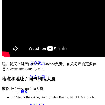
投资
房地产
房地产作为投资
投资在德国
分享优惠
现在就买？财产由Peter J. Ancona负责。有关房产的更多信
息：www.anconarealty.com
资产交易
地点和地址。阿卡利纳大厦
该物业位于Acqualina大厦。
投资
17749 Collins Ave, Sunny Isles Beach, FL 33160, USA