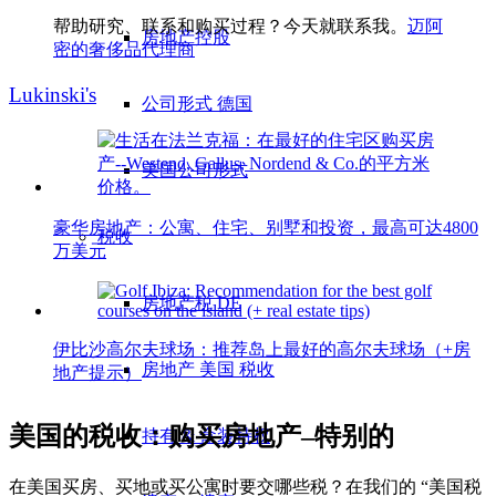
帮助研究、联系和购买过程？今天就联系我。
迈阿
房地产控股
密的奢侈品代理商
Lukinski's
公司形式 德国
美国公司形式
豪华房地产：公寓、住宅、别墅和投资，最高可达4800
税收
万美元
房地产税 DE
伊比沙高尔夫球场：推荐岛上最好的高尔夫球场（+房
房地产 美国 税收
地产提示）
美国的税收：购买房地产–特别的
持有 & 盒装特权
在美国买房、买地或买公寓时要交哪些税？在我们的 “美国税