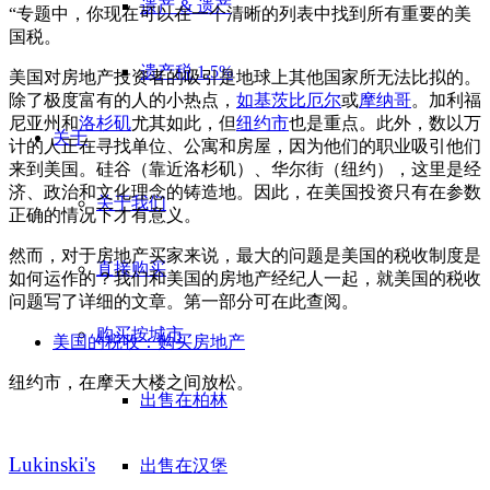
遗产 & 遗产
“专题中，你现在可以在一个清晰的列表中找到所有重要的美
国税。
遗产税 1.5%
美国对房地产投资者的吸引是地球上其他国家所无法比拟的。
除了极度富有的人的小热点，
如基茨比厄尔
或
摩纳哥
。加利福
尼亚州和
洛杉矶
尤其如此，但
纽约市
也是重点。此外，数以万
关于
计的人正在寻找单位、公寓和房屋，因为他们的职业吸引他们
来到美国。硅谷（靠近洛杉矶）、华尔街（纽约），这里是经
济、政治和文化理念的铸造地。因此，在美国投资只有在参数
关于我们
正确的情况下才有意义。
然而，对于房地产买家来说，最大的问题是美国的税收制度是
直接购买
如何运作的？我们和美国的房地产经纪人一起，就美国的税收
问题写了详细的文章。第一部分可在此查阅。
购买按城市
美国的税收：购买房地产
纽约市，在摩天大楼之间放松。
出售在柏林
Lukinski's
出售在汉堡