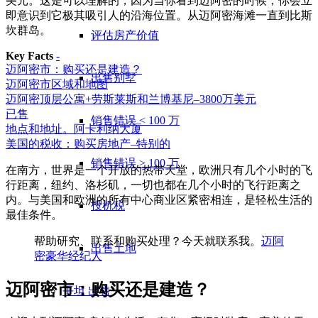
美元。这是可以理解的，因为当你看到迈阿密的时候，你会立
即意识到它极其吸引人的沿海位置。从迈阿密海滩一直到比斯
坎群岛。
评估房产价值
Key Facts
-
迈阿密市：购买还是建造？
出售别墅
迈阿密市区域和地图
迈阿密顶层公寓+劳斯莱斯和兰博基尼–3800万美元
已售
销售错误 < 100 万
地点和地址。阿卡利纳大厦
美国的税收：购买房地产–特别的
销售错误 > 100 万
在南方，世界是一个开放的热带天堂，欧洲只有几个小时的飞
行距离，纽约、洛杉矶，一切也都在几个小时的飞行距离之
内。与美国和欧洲的所有中心商业区紧密相连，是轻松生活的
投机税
最佳条件。
帮助研究、联系和购买处理？今天就联系我。
迈阿
出售土地
密豪华经纪人
迈阿密市：购买还是建造？
平坦
出售