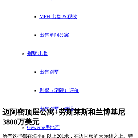
MFH 出售 & 税收
出售单间公寓
别墅
出售
出售别墅
别墅（宅院）评价
出售别墅：错误
迈阿密顶层公寓+劳斯莱斯和兰博基尼–
3800万美元
Gewerbe
房地产
所有这些都在海平面以上201米，在迈阿密的天际线之上。特