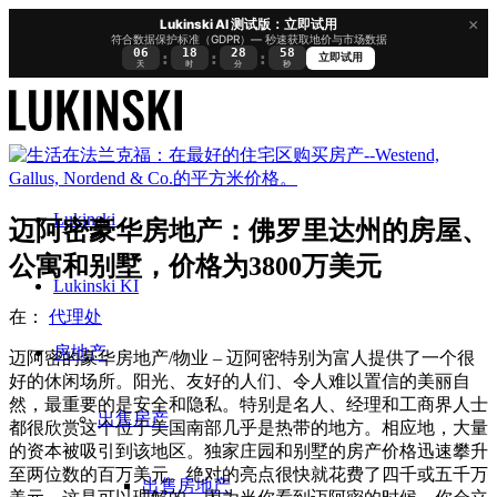
×
Lukinski AI 测试版：立即试用
符合数据保护标准（GDPR）— 秒速获取地价与市场数据
06
18
28
57
:
:
:
立即试用
天
时
分
秒
Lukinski
迈阿密豪华房地产：佛罗里达州的房屋、
公寓和别墅，价格为3800万美元
Lukinski KI
在：
代理处
房地产
迈阿密的豪华房地产/物业 – 迈阿密特别为富人提供了一个很
好的休闲场所。阳光、友好的人们、令人难以置信的美丽自
然，最重要的是安全和隐私。特别是名人、经理和工商界人士
出售房产
都很欣赏这个位于美国南部几乎是热带的地方。相应地，大量
的资本被吸引到该地区。独家庄园和别墅的房产价格迅速攀升
至两位数的百万美元。绝对的亮点很快就花费了四千或五千万
出售房地产