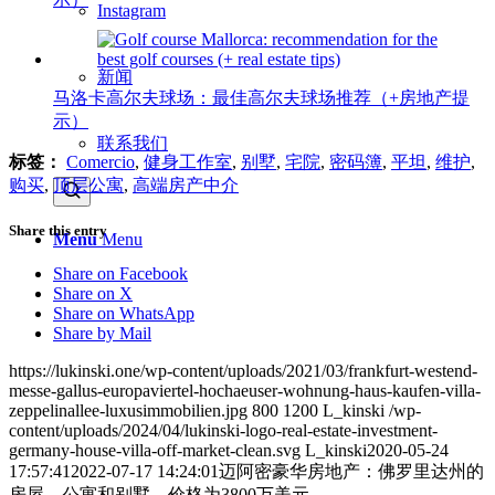
Instagram
新闻
马洛卡高尔夫球场：最佳高尔夫球场推荐（+房地产提
示）
联系我们
标签：
Comercio
,
健身工作室
,
别墅
,
宅院
,
密码簿
,
平坦
,
维护
,
购买
,
顶层公寓
,
高端房产中介
Share this entry
Menu
Menu
Share on Facebook
Share on X
Share on WhatsApp
Share by Mail
https://lukinski.one/wp-content/uploads/2021/03/frankfurt-westend-
messe-gallus-europaviertel-hochaeuser-wohnung-haus-kaufen-villa-
zeppelinallee-luxusimmobilien.jpg
800
1200
L_kinski
/wp-
content/uploads/2024/04/lukinski-logo-real-estate-investment-
germany-house-villa-off-market-clean.svg
L_kinski
2020-05-24
17:57:41
2022-07-17 14:24:01
迈阿密豪华房地产：佛罗里达州的
房屋、公寓和别墅，价格为3800万美元