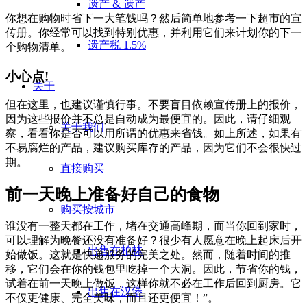
遗产 & 遗产
你想在购物时省下一大笔钱吗？然后简单地参考一下超市的宣
传册。你经常可以找到特别优惠，并利用它们来计划你的下一
遗产税 1.5%
个购物清单。
小心点!
关于
但在这里，也建议谨慎行事。不要盲目依赖宣传册上的报价，
因为这些报价并不总是自动成为最便宜的。因此，请仔细观
关于我们
察，看看你是否可以用所谓的优惠来省钱。如上所述，如果有
不易腐烂的产品，建议购买库存的产品，因为它们不会很快过
期。
直接购买
前一天晚上准备好自己的食物
购买按城市
谁没有一整天都在工作，堵在交通高峰期，而当你回到家时，
可以理解为晚餐还没有准备好？很少有人愿意在晚上起床后开
出售在柏林
始做饭。这就是快递服务的完美之处。然而，随着时间的推
移，它们会在你的钱包里吃掉一个大洞。因此，节省你的钱，
试着在前一天晚上做饭，这样你就不必在工作后回到厨房。它
出售在汉堡
不仅更健康、完全美味，而且还更便宜！”。