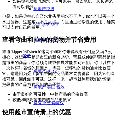
如果你喜欢喝气泡水，你可以买一台饮水机，从长远来
看可以省钱。
房地产控股
但是，如果你担心自己水龙头里的水不干净，你也可以买一个
水过滤器。这些东西不是太贵，而且通过经常性的使用，确实
公司形式 德国
可以支付自己的费用。
查看弯曲和拉伸的货物并节省费用
美国公司形式
难道’kipper’和’stretch’这两个词对你来说没有任何意义吗？别
税收
担心，这些并不是超市里的新奇趋势。弯腰或伸展型商品是指
超市里的商品，你必须弯腰或伸展才能拿到它们。你可以在下
一次购买时省钱的原因是，需要一些移动的货物通常比较便
房地产税 DE
宜。这是因为处于货架中间的商品通常要贵得多，因为它们直
接可见，因此触手可及。这样一来，超市就利用我们的懒惰，
把昂贵的产品放在我们的鼻子前。
房地产 美国 税收
由于良好的可及性，中档产品的价格较高
较低和较高范围内的产品更便宜
持有 & 盒装特权
使用超市宣传册上的优惠