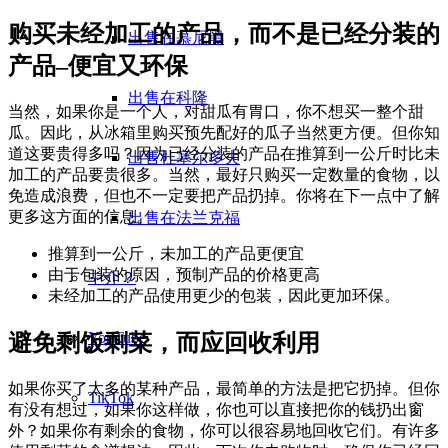
购买未经加工的产品，而不是已经分装的
出售在慕尼黑
产品–便宜又环保
出售在科隆
当然，如果你是一个人，对甜瓜有胃口，你不想买一整个甜
瓜。因此，从冰箱里购买预先配好的瓜子当然更方便。但你知
道这要贵得多吗？因为已经分装的产品在推算到一公斤时比未
出售杜塞尔多夫
加工的产品要贵很多。当然，最好只购买一定数量的食物，以
免造成浪费，但也不一定要把产品扔掉。你将在下一点中了解
更多这方面的信息。
出售在法兰克福
推算到一公斤，未加工的产品更便宜
由于包装的原因，预制产品的价格更高
中介？
未经加工的产品使用更少的包装，因此更加环保。
YouTube
避免剩饭剩菜，而应回收利用
如果你买了太多的某种产品，最简单的方法是把它扔掉。但你
TikTok
有没有想过，如果你这样做，你也可以直接把你的钱扔出窗
外？如果你有剩余的食物，你可以很容易地回收它们。有许多