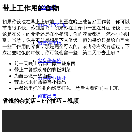
带上工作用的食物
出售酒店
如果你设法在早上上班前，甚至在晚上准备好工作餐，你可以
出售地下车库
节省很多钱。你知道吗，如果你在工作中一直在外面吃饭，无
论是在公司的食堂还是在小餐馆，你的花费都是一笔不小的财
富。当然，你并不总是想坐下来做饭，但如果你只是给自己带
出售停车场
一些工作用的零食，那是完全可以的。或者你有没有想过，下
次出去吃饭的时候，你可能会留一些，第二天带去上班？
出售停车位
前一天晚上给自己做一些东西
带上午餐或晚餐的剩饭剩菜
为自己做一些面包
出售商业物业
带上水果和蔬菜等小物品
在餐馆里把吃剩的饭菜打包，然后带着它们去上班。
超市出售
省钱的杂货店 – 6个技巧 – 视频
购物中心出售
评价