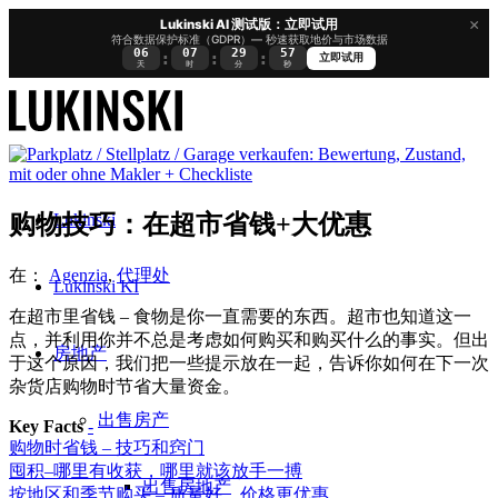
×
Lukinski AI 测试版：立即试用
符合数据保护标准（GDPR）— 秒速获取地价与市场数据
06
07
29
56
:
:
:
立即试用
天
时
分
秒
Lukinski
购物技巧：在超市省钱+大优惠
在：
Agenzia
,
代理处
Lukinski KI
在超市里省钱 – 食物是你一直需要的东西。超市也知道这一
点，并利用你并不总是考虑如何购买和购买什么的事实。但出
房地产
于这个原因，我们把一些提示放在一起，告诉你如何在下一次
杂货店购物时节省大量资金。
出售房产
Key Facts
-
购物时省钱 – 技巧和窍门
囤积–哪里有收获，哪里就该放手一搏
出售房地产
按地区和季节购买 – 质量好，价格更优惠