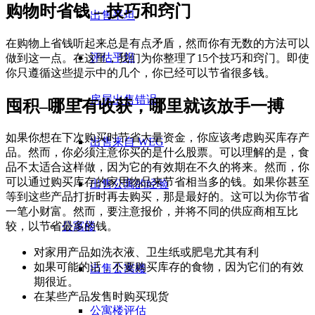
购物时省钱 – 技巧和窍门
出售平坦
在购物上省钱听起来总是有点矛盾，然而你有无数的方法可以
评估平坦
做到这一点。在这里，我们为你整理了15个技巧和窍门。即使
你只遵循这些提示中的几个，你已经可以节省很多钱。
房屋出售错误
囤积–哪里有收获，哪里就该放手一搏
如果你想在下次购买时节省大量资金，你应该考虑购买库存产
出售来自 WEG
品。然而，你必须注意你买的是什么股票。可以理解的是，食
品不太适合这样做，因为它的有效期在不久的将来。然而，你
可以通过购买库存的家用物品来节省相当多的钱。如果你甚至
出售公寓的经验
等到这些产品打折时再去购买，那是最好的。这可以为你节省
一笔小财富。然而，要注意报价，并将不同的供应商相互比
公寓楼
较，以节省最多的钱。
对家用产品如洗衣液、卫生纸或肥皂尤其有利
如果可能的话，不要购买库存的食物，因为它们的有效
出售公寓楼
期很近。
在某些产品发售时购买现货
公寓楼评估