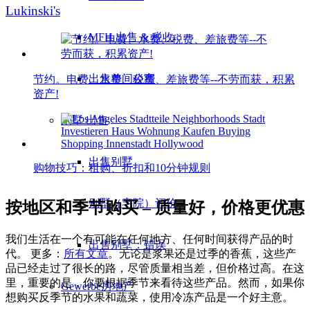
Lukinski's
MFH 出售 & 税收
出售单间公寓
节约。电费、水费、税费、差旅费等--不劳而获，积累
资产!
别墅
出售
出售别墅
购物技巧：租购、折扣和10分钟规则
别墅（宅院）评价
按地区和季节购买 – 质量好，价格更优惠
我们生活在一个有可能在任何地方、任何时间获得产品的时
出售别墅：错误
代。 更多：
所有文章
。无论是浆果还是过季的香蕉，这些产
品已经走过了很长的路，尽管质量相当差，但价格过高。在这
里，重要的是，你要根据季节来看待这些产品。然而，如果你
Gewerbe
房地产
想购买反季节的水果和蔬菜，使用冷冻产品是一个好主意。