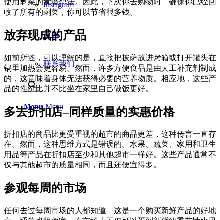
使用剩菜的食谱想法。因此，下次你去购物时，确保你已经回
Instagram
收了所有的剩菜，你可以节省很多钱。
放弃现成的产品
新闻
如前所述，可以理解的是，直接把披萨放进烤箱或打开罐头在
联系我们
锅里加热会更容易。然而，许多方便食品是由人工补充剂制成
的，这意味着身体无法获得必要的营养物质。相应地，这些产
品的性价比并不比坐在家里自己做饭更好。
Menu
Menu
多去折扣店–同样质量的实惠价格
折扣店的商品比更受重视的超市的商品更差，这种传言一直存
在。然而，这种思维方式是错误的。水果、蔬菜、家用和卫生
用品等产品在折扣店至少和其他超市一样好。这些产品通常不
仅与其他超市的质量相同，而且还便宜得多。
参观每周的市场
任何去过每周市场的人都知道，这是一个购买新鲜产品的好地