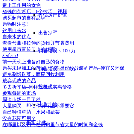
带上工作用的食物
省钱的杂货店 – 6个技巧 – 视频
评估房产价值
购买超市的自有品牌
购物时注意!
饮用自来水
出售别墅
自来水的优点
查看弯曲和拉伸的货物并节省费用
使用超市宣传册上的优惠
销售错误 < 100 万
小心点!
前一天晚上准备好自己的食物
购买未经加工的产品，而不是已经分装的产品–便宜又环保
销售错误 > 100 万
避免剩饭剩菜，而应回收利用
放弃现成的产品
投机税
多去折扣店–同样质量的实惠价格
参观每周的市场
周边市场一目了然
出售土地
大量购买，即使你实际上不需要它
自己种植草药、水果和蔬菜
没有花园可用？
平坦
出售
在哪里以及如何在厨房里节省大量的时间和金钱