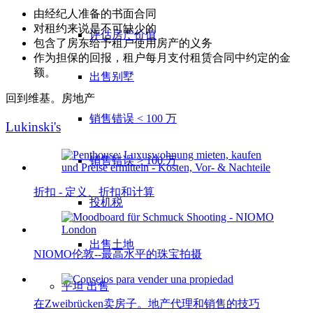
由经纪人准备的书面合同
对租约来说是不可缺少的
评估房产价值
包含了房东给予租户使用房产的义务
作为担保的回报，租户每月支付租赁合同中约定的金
额。
出售别墅
回到维基。房地产
销售错误 < 100 万
Lukinski's
销售错误 > 100 万
折扣 - 定义、折扣和计算
投机税
出售土地
NIOMO伦敦--最高水平的珠宝拍摄
平坦
出售
在Zweibrücken卖房子。地产代理和销售的技巧