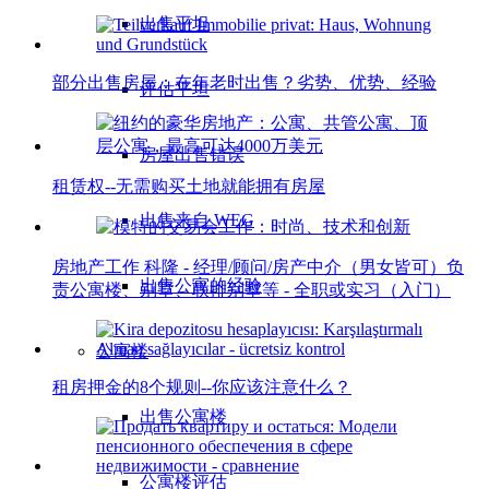
出售平坦
部分出售房屋：在年老时出售？劣势、优势、经验
评估平坦
房屋出售错误
租赁权--无需购买土地就能拥有房屋
出售来自 WEG
房地产工作 科隆 - 经理/顾问/房产中介（男女皆可）负
出售公寓的经验
责公寓楼、别墅、联排别墅等 - 全职或实习（入门）
公寓楼
租房押金的8个规则--你应该注意什么？
出售公寓楼
公寓楼评估