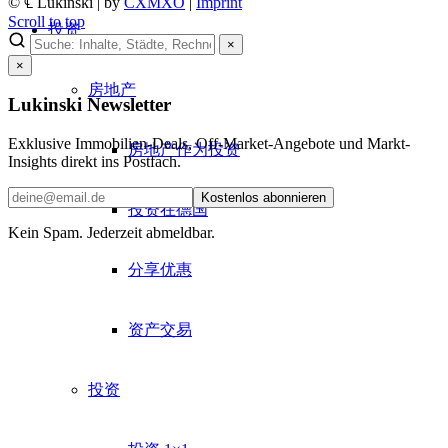
© ℄ Lukinski | by
CXMXO
|
Imprint
Scroll to top
投资
×
×
房地产
Lukinski Newsletter
Exklusive Immobilien-Deals, Off-Market-Angebote und Markt-
房地产作为投资
Insights direkt ins Postfach.
Kostenlos abonnieren
投资在德国
Kein Spam. Jederzeit abmeldbar.
分享优惠
资产交易
投资