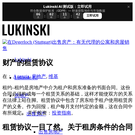
×
Lukinski AI 测试版：立即试用
符合数据保护标准（GDPR）— 秒速获取地价与市场数据
06
02
11
42
:
:
:
立即试用
天
时
分
秒
Lukinski
财产的租赁协议
在：
Agenzia
,
房地产
,
维基
Lukinski KI
租约–租约是房地产中介为租户和房东准备的书面合同。这份
合同必须构成每一个租赁关系的基础，这样才能使双方的关系
房地产
在法律上站住脚。租赁协议中包含了房东给予租户使用租赁房
产的义务。作为回报，租户每月支付约定的金额，这在合同中
有所规定。 关于投资：
投资指南
。
出售房产
租赁协议一目了然。关于租房条件的合同
出售房地产