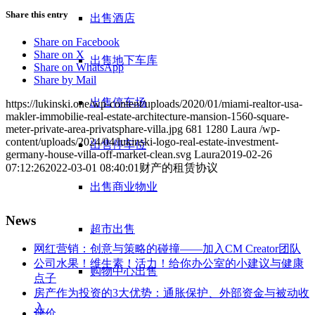
Share this entry
出售酒店
Share on Facebook
Share on X
出售地下车库
Share on WhatsApp
Share by Mail
出售停车场
https://lukinski.one/wp-content/uploads/2020/01/miami-realtor-usa-
makler-immobilie-real-estate-architecture-mansion-1560-square-
meter-private-area-privatsphare-villa.jpg
681
1280
Laura
/wp-
content/uploads/2024/04/lukinski-logo-real-estate-investment-
出售停车位
germany-house-villa-off-market-clean.svg
Laura
2019-02-26
07:12:26
2022-03-01 08:40:01
财产的租赁协议
出售商业物业
News
超市出售
网红营销：创意与策略的碰撞——加入CM Creator团队
公司水果！维生素！活力！给你办公室的小建议与健康
购物中心出售
点子
房产作为投资的3大优势：通胀保护、外部资金与被动收
入
评价