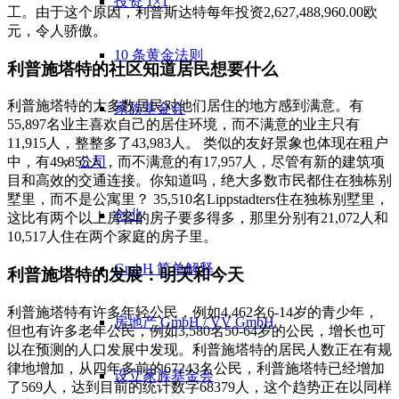
投资 1×1
工。由于这个原因，利普斯达特每年投资2,627,488,960.00欧
元，令人骄傲。
10 条黄金法则
利普施塔特的社区知道居民想要什么
利普施塔特的大多数居民对他们居住的地方感到满意。有
家族基金会
55,897名业主喜欢自己的居住环境，而不满意的业主只有
11,915人，整整多了43,983人。 类似的友好景象也体现在租户
公司
中，有49,855人，而不满意的有17,957人，尽管有新的建筑项
目和高效的交通连接。你知道吗，绝大多数市民都住在独栋别
墅里，而不是公寓里？ 35,510名Lippstadters住在独栋别墅里，
创业
这比有两个以上房客的房子要多得多，那里分别有21,072人和
10,517人住在两个家庭的房子里。
GmbH 简单解释
利普施塔特的发展：明天和今天
利普施塔特有许多年轻公民，例如4,462名6-14岁的青少年，
房地产 GmbH / VV GmbH
但也有许多老年公民，例如3,580名50-64岁的公民，增长也可
以在预测的人口发展中发现。利普施塔特的居民人数正在有规
律地增加，从四年多前的67243名公民，利普施塔特已经增加
设立家族基金会
了569人，达到目前的统计数字68379人，这个趋势正在以同样