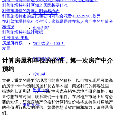
利普施塔特的社区知道居民想要什么
利普施塔特的发展：明天和今天
评估房产价值
利普施塔特市的居民和公司可能会花费413,529,905欧元
在利普施塔特免租金生活：这就是居住在私人房产中的年龄分
布情况
出售别墅
利普施塔特的统计数据
住房情况–平坦
房屋所有权
销售错误 < 100 万
发展
销售错误 > 100 万
计算房屋和单位的价值，第一次房产中介
预约
投机税
首先，重要的是要实现尽可能高的价格，以目前实现尽可能高
的房子pricefor预制房屋和仿古半木屋，阐述我们的博客这里
出售土地
描述的知识和进一步，强制性考虑在销售房地产研究价格，如
果你想节省时间，联系我们一个邮件。在房地产市场上所有必
要的知识，研究房地产价格和计算销售价格将支持你对房地产
平坦
出售
的价值进行现实的评估。如果你想节省时间和精力，请联系我
们。