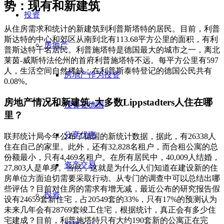
势：现有和新建筑
投资
从住房需求和统计的新建筑到利普斯塔特的居民。目前，利普
斯达特的中心和郊区从南到北有113.68平方公里的面积，有利
房地产
普斯达特千名居民。利普施塔特是德国最大的城市之一，离北
莱茵-威斯特法伦州的首府利普施塔特不远。每平方公里有597
人，生活空间自然稀缺；在利普斯泰特登记的德国公民共有
房地产作为投资
0.08%。
房地产情况和新建筑–大多数Lippstadters人住在哪
投资在德国
里？
分享优惠
联邦统计局今年公布了德国的新统计数据，据此，有26338人
住在自己的家里。此外，还有32,828名租户，而合租公寓的总
份额最小，只有4,469名租户。在所有居民中，40,009人结婚，
资产交易
27,803人是单身。当然，这就是为什么人们知道在建设新的住
房单位方面迫切需要采取行动。从专门的调查中可以总结出哪
些评估？目前对住房的需求有增无减，最近公布的研究报告假
投资
设有24659套新住宅，占20549套的33%，只有17%的预测认为
未来几年会有28769套竣工住宅，根据统计，真正会有多少住
宅建成？目前，利普施塔特只有大约190套新的公寓正在完