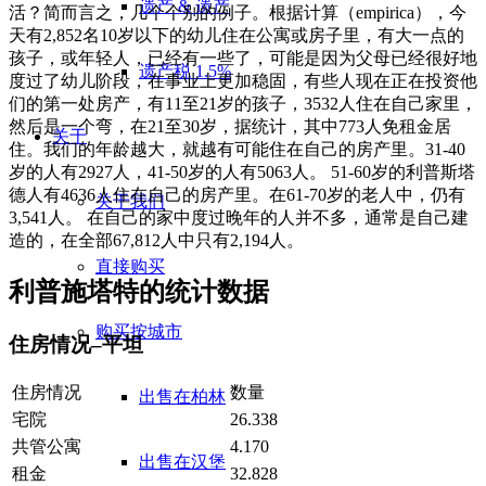
遗产 & 遗产
活？简而言之，几个个别的例子。根据计算（empirica），今
天有2,852名10岁以下的幼儿住在公寓或房子里，有大一点的
孩子，或年轻人，已经有一些了，可能是因为父母已经很好地
遗产税 1.5%
度过了幼儿阶段，在事业上更加稳固，有些人现在正在投资他
们的第一处房产，有11至21岁的孩子，3532人住在自己家里，
然后是一个弯，在21至30岁，据统计，其中773人免租金居
关于
住。我们的年龄越大，就越有可能住在自己的房产里。31-40
岁的人有2927人，41-50岁的人有5063人。 51-60岁的利普斯塔
德人有4636人住在自己的房产里。在61-70岁的老人中，仍有
关于我们
3,541人。 在自己的家中度过晚年的人并不多，通常是自己建
造的，在全部67,812人中只有2,194人。
直接购买
利普施塔特的统计数据
购买按城市
住房情况–平坦
住房情况
数量
出售在柏林
宅院
26.338
共管公寓
4.170
出售在汉堡
租金
32.828