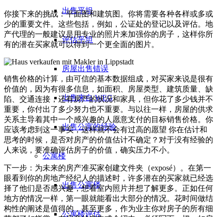
出售平坦
你接下来的挑战：平面图和建筑图。你将需要各种各样或多或
少的重要文件。这些包括，例如，公证处的登记以及评估。地
产代理的一般建议是用专业的照片来加强你的房子，这样你所
评估平坦
有的潜在买家就可以得到一个更全面的图片。
房屋出售错误
销售价格的计算，由可信的基本数据组成，对买家来说是很有
价值的，因为有很多信息，如面积、房屋类型、建筑质量、缺
出售来自 WEG
陷、交通连接，还有房产的状况和家具，但你花了多少钱并不
重要，你付出了多少努力也不重要。与以往一样，房屋的供求
关系主导着其中一个感兴趣的人愿意支付的目标销售价格。你
出售公寓的经验
应该考虑到这一事实，这样就不会有过高的愿望 你在估计和
思考的时候，是否对房产的价值估计不确定？对于没有经验的
人来说，要准确评估房子的价值，确实压力不小。
公寓楼
下一步：为未来的房产准买家创建文件夹（exposé）。在第一
眼看到你的房地产经纪人的描述时，许多潜在的买家就已经选
出售公寓楼
择了他们是否感兴趣，想看室内照片并想了解更多。正如任何
地方的情况一样，第一眼就能看出大部分的情况。花时间做结
构性的阐述是值得的，甚至更多，作为业主你对房子的所有细
公寓楼评估