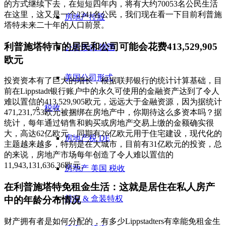
的方式继续下去，在短短四年内，将有大约70053名公民生活
在这里，这又是一个2241名公民，我们现在看一下目前利普施
房地产控股
塔特未来二十年的人口前景。
利普施塔特市的居民和公司可能会花费413,529,905
公司形式 德国
欧元
美国公司形式
投资资本有了巨大的增长，根据联邦银行的统计计算基础，目
前在Lippstadt银行账户中的永久可使用的金融资产达到了令人
难以置信的413,529,905欧元，远远大于金融资源，因为据统计
税收
471,231,753欧元被捆绑在房地产中，你期待这么多资本吗？据
统计，每年通过销售和购买或房地产交易上缴的金额确实很
大，高达62亿欧元，同期有26亿欧元用于住宅建设，现代化的
房地产税 DE
主题越来越多，特别是在大城市，目前有31亿欧元的投资，总
的来说，房地产市场每年创造了令人难以置信的
11,943,131,636.36欧元。
房地产 美国 税收
在利普施塔特免租金生活：这就是居住在私人房产
持有 & 盒装特权
中的年龄分布情况
财产拥有者是如何分配的，有多少Lippstadters有幸能免租金生