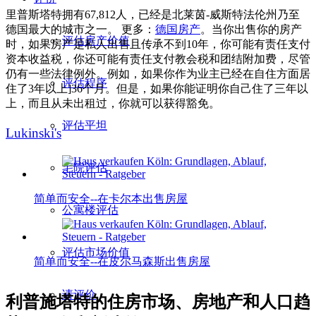
里普斯塔特拥有67,812人，已经是北莱茵-威斯特法伦州乃至
德国最大的城市之一。 更多：
德国房产
。当你出售你的房产
评估房产价值
时，如果房产是私人出售且传承不到10年，你可能有责任支付
资本收益税，你还可能有责任支付教会税和团结附加费，尽管
仍有一些法律例外。例如，如果你作为业主已经在自住方面居
评估程序
住了3年以上]36个月。但是，如果你能证明你自己住了三年以
上，而且从未出租过，你就可以获得豁免。
评估平坦
Lukinski's
宅院评估
简单而安全--在卡尔本出售房屋
公寓楼评估
评估市场价值
简单而安全--在皮尔马森斯出售房屋
请评价
利普施塔特的住房市场、房地产和人口趋