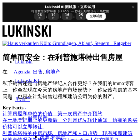
×
Lukinski AI 测试版：立即试用
符合数据保护标准（GDPR）— 秒速获取地价与市场数据
06
19
16
25
:
:
:
立即试用
天
时
分
秒
简单而安全：在利普施塔特出售房屋
Lukinski
在：
Agenzia
,
出售
,
房地产
Lukinski KI
私下销售还是与房地产经纪人合作更好？在我们的Immo博客
上，你会发现在今天的房地产市场形势下，你应该考虑的基本
问题，也是在计划销售过程和建筑公司为你的财产。
房地产
Key Facts
-
计算房屋和单位的价值，第一次房产中介预约
出售房产
在土地登记册上的更新后，分别是优先转让通知，协商的购买
价格可以立即转让。
利普施塔特的住房市场、房地产和人口趋势：现有和新建筑
出售房地产
房地产情况和新建筑–大多数Lippstadters人住在哪里？