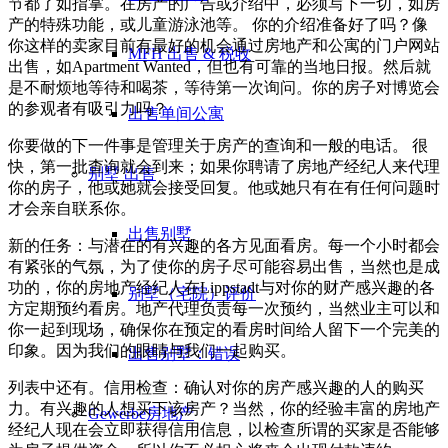
节都了如指掌。在房产的广告或介绍中，必须写下一切，如房
产的特殊功能，或儿童游泳池等。 你的介绍准备好了吗？像
你这样的卖家目前有最好的机会通过房地产和公寓的门户网站
MFH 出售 & 税收
出售，如Apartment Wanted，但也有可靠的当地日报。然后就
是不耐烦地等待和喝茶，等待第一次询问。你的房子对博览会
的参观者有吸引力吗？
出售单间公寓
你要做的下一件事是管理关于房产的查询和一般的电话。 很
快，第一批查询就会到来；如果你聘请了房地产经纪人来代理
别墅
出售
你的房子，他或她就会接受回复。他或她只有在有任何问题时
才会亲自联系你。
出售别墅
新的任务：与潜在的有兴趣的各方见面看房。每一个小时都会
有紧张的气氛，为了使你的房子尽可能容易出售，当然也是成
功的，你的房地产经纪人在Lippstadt与对你的财产感兴趣的各
别墅（宅院）评价
方定期预约看房。地产代理负责每一次预约，当然业主可以和
你一起到现场，确保你在预定的看房时间给人留下一个完美的
印象。因为我们的眼睛与我们一起购买。
出售别墅：错误
列表中还有。信用检查：确认对你的房产感兴趣的人的购买
力。有兴趣的人想买下该房产？当然，你的经验丰富的房地产
Gewerbe
房地产
经纪人现在会立即获得信用信息，以检查所谓的买家是否能够