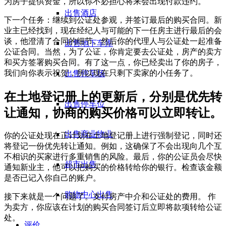
为房子提供资金，所以你不必担心将来会出现付款违约。
出售酒店
下一个任务：继续到公证处参观，并签订最后的购买合同。新
业主已经找到，现在经纪人与可能的下一任房主进行最后的会
谈，他澄清了合同的细节。然后你的代理人与公证处一起准备
出售地下车库
公证合同。当然，为了公证，你肯定要去公证处，房产的卖方
和买方签署购买合同。有了这一点，你已经卖出了你的房子，
我们向你表示祝贺，所以现在只剩下卖家的小任务了。
出售停车场
在土地登记册上的更新后，分别是优先转
出售停车位
让通知，协商的购买价格可以立即转让。
出售商业物业
你的公证处现在正计划在土地登记册上进行强制登记，同时还
将登记一份优先转让通知。例如，这确保了不会出现向几个互
不相识的买家进行多重销售的风险。最后，你的公证员会尽快
超市出售
通知新业主，他可以把购买的价格转给你的银行。检查该金额
是否已记入你自己的账户。
购物中心出售
接下来就是一个问题了。支付房产中介和公证处的费用。 作
为卖方，你应该在计划的购买合同签订后立即将款项转给公证
处。
评价