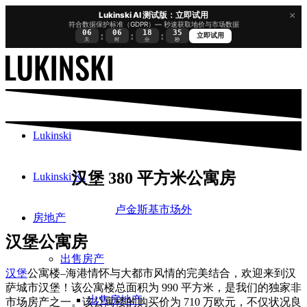
×
Lukinski AI 测试版：立即试用
符合数据保护标准（GDPR）— 秒速获取地价与市场数据
06
06
18
34
:
:
:
立即试用
天
时
分
秒
Lukinski
汉堡 380 平方米公寓房
Lukinski KI
卢金斯基市场外
房地产
汉堡公寓房
出售房产
汉堡
公寓楼–海港情怀与大都市风情的完美结合，欢迎来到汉
萨城市汉堡！该公寓楼总面积为 990 平方米，是我们的独家非
出售房地产
市场房产之一。该公寓楼的购买价为 710 万欧元，不仅状况良