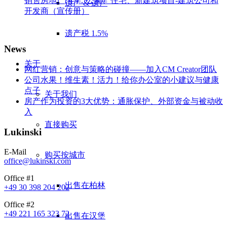
销售房地产[年]：公寓、住宅、新建筑项目-建筑公司和
遗产 & 遗产
开发商（宣传册）
遗产税 1.5%
News
关于
网红营销：创意与策略的碰撞——加入CM Creator团队
公司水果！维生素！活力！给你办公室的小建议与健康
点子
关于我们
房产作为投资的3大优势：通胀保护、外部资金与被动收
入
直接购买
Lukinski
E-Mail
购买按城市
office@lukinski.com
Office #1
出售在柏林
+49 30 398 204 202
Office #2
+49 221 165 323 72
出售在汉堡