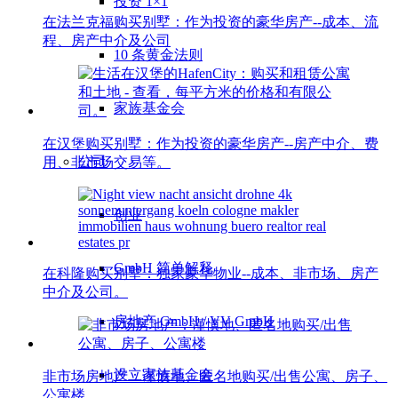
投资 1×1
在法兰克福购买别墅：作为投资的豪华房产--成本、流
程、房产中介及公司
10 条黄金法则
家族基金会
在汉堡购买别墅：作为投资的豪华房产--房产中介、费
公司
用、非市场交易等。
创业
GmbH 简单解释
在科隆购买别墅：独家豪华物业--成本、非市场、房产
中介及公司。
房地产 GmbH / VV GmbH
设立家族基金会
非市场房地产：谨慎地、匿名地购买/出售公寓、房子、
公寓楼