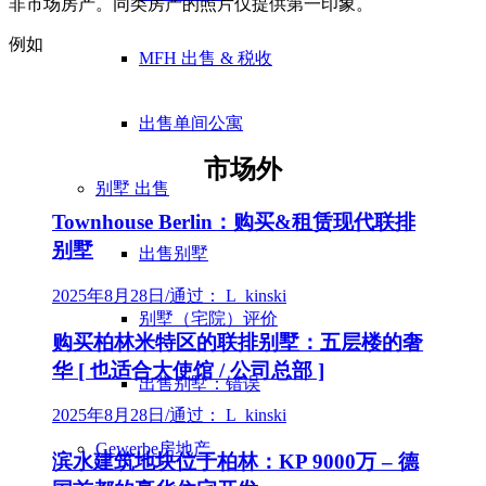
非市场房产。同类房产的照片仅提供第一印象。
例如
MFH 出售 & 税收
出售单间公寓
市场外
别墅
出售
Townhouse Berlin：购买&租赁现代联排
别墅
出售别墅
2025年8月28日
/
通过： L_kinski
别墅（宅院）评价
购买柏林米特区的联排别墅：五层楼的奢
华 [ 也适合大使馆 / 公司总部 ]
出售别墅：错误
2025年8月28日
/
通过： L_kinski
Gewerbe
房地产
滨水建筑地块位于柏林：KP 9000万 – 德