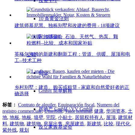
投资 1×1
10 条黄金法则
建筑师慕尼黑。独栋别墅和改建的费用 - 18项建议
家族基金会
英格尔海姆的新建和翻新工程：管道、供暖、屋顶和电
公司
工--技术工种
创业
乡村别墅：建造、购买或租赁 - 家庭和自然爱好者的正
GmbH 简单解释
确选择
标签：
Contrato de alquiler
,
Equiparación fiscal
,
Numero del
房地产 GmbH / VV GmbH
registro commerciale
,
Unterbilk
,
Valor nominal
,
健康
,
华润资本
,
土
地
,
地板
,
地板
,
墙壁
,
宅院
,
小贴士
,
居留权持有人
,
屋顶
,
建筑材
料
,
建筑物
,
建筑物
,
房屋出售
,
房屋建造
,
新建筑
,
比较
,
现代化
,
设立家族基金会
紫外线
,
规划