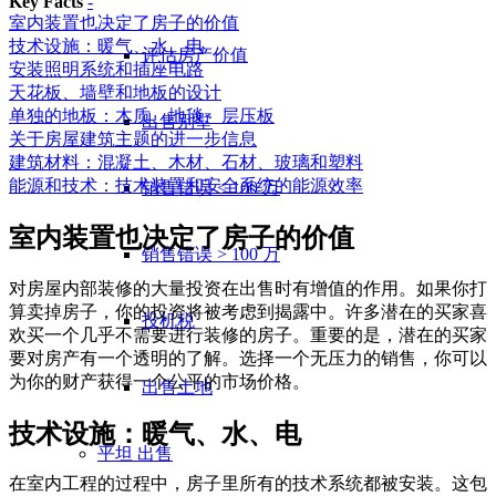
Key Facts
-
室内装置也决定了房子的价值
技术设施：暖气、水、电
评估房产价值
安装照明系统和插座电路
天花板、墙壁和地板的设计
单独的地板：木质、地毯、层压板
出售别墅
关于房屋建筑主题的进一步信息
建筑材料：混凝土、木材、石材、玻璃和塑料
能源和技术：技术装置和安全系统的能源效率
销售错误 < 100 万
室内装置也决定了房子的价值
销售错误 > 100 万
对房屋内部装修的大量投资在出售时有增值的作用。如果你打
算卖掉房子，你的投资将被考虑到揭露中。许多潜在的买家喜
投机税
欢买一个几乎不需要进行装修的房子。重要的是，潜在的买家
要对房产有一个透明的了解。选择一个无压力的销售，你可以
为你的财产获得一个公平的市场价格。
出售土地
技术设施：暖气、水、电
平坦
出售
在室内工程的过程中，房子里所有的技术系统都被安装。这包