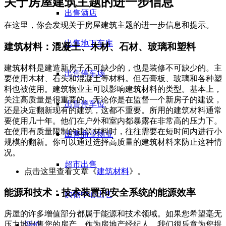
关于房屋建筑主题的进一步信息
出售酒店
在这里，你会发现关于房屋建筑主题的进一步信息和提示。
出售地下车库
建筑材料：混凝土、木材、石材、玻璃和塑料
建筑材料是建造新房子不可缺少的，也是装修不可缺少的。主
出售停车场
要使用木材、石头和混凝土等材料。但石膏板、玻璃和各种塑
料也被使用。建筑物业主可以影响建筑材料的类型。基本上，
关注高质量是很重要的。无论你是在监督一个新房子的建设，
出售停车位
还是决定翻新现有的建筑，这都不重要。所用的建筑材料通常
要使用几十年。他们在户外和室内都暴露在非常高的压力下。
在使用有质量限制的建筑材料时，往往需要在短时间内进行小
出售商业物业
规模的翻新。你可以通过选择高质量的建筑材料来防止这种情
况。
超市出售
点击这里查看文章《
建筑材料
》。
能源和技术：技术装置和安全系统的能源效率
购物中心出售
房屋的许多增值部分都属于能源和技术领域。如果您希望毫无
压力地出售您的房产，作为房地产经纪人，我们很乐意为您提
评价