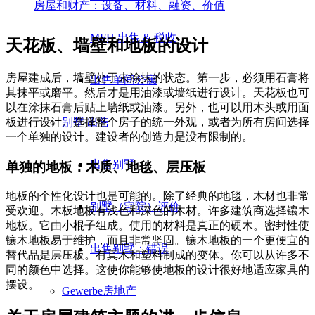
房屋和财产：设备、材料、融资、价值
MFH 出售 & 税收
天花板、墙壁和地板的设计
房屋建成后，墙壁处于未涂抹的状态。第一步，必须用石膏将
出售单间公寓
其抹平或磨平。然后才是用油漆或墙纸进行设计。天花板也可
以在涂抹石膏后贴上墙纸或油漆。另外，也可以用木头或用面
别墅
出售
板进行设计。选择整个房子的统一外观，或者为所有房间选择
一个单独的设计。建设者的创造力是没有限制的。
出售别墅
单独的地板：木质、地毯、层压板
地板的个性化设计也是可能的。除了经典的地毯，木材也非常
别墅（宅院）评价
受欢迎。木板地板有浅色和深色的木材。许多建筑商选择镶木
地板。它由小棍子组成。使用的材料是真正的硬木。密封性使
镶木地板易于维护，而且非常坚固。镶木地板的一个更便宜的
出售别墅：错误
替代品是层压板。有真木和塑料制成的变体。你可以从许多不
同的颜色中选择。这使你能够使地板的设计很好地适应家具的
摆设。
Gewerbe
房地产