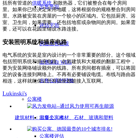
括所有管道的
供暖系统
和散热器，它们被整合在每个房间
出售平坦
里。如果你已经决定采用地暖，这将根据你的规格整合到房间
里。水路被安装在房屋的一个较小的区域内。它包括厨房、浴
室、卫生间，如果需要，还包括地窖或杂物间的房间。如果需
评估平坦
要，还可以在花园里铺设水路连接。
安装照明系统和插座电路
房屋出售错误
电气系统的安装是室内设计的一个非常重要的部分。这个领域
包括照明系统和插座电路。在新建筑和大规模的翻新工程中，
出售来自 WEG
要为安装网络铺设额外的线路。所有房间都有插座，可以将固
定的设备连接到网络上。不再有必要铺设电缆。布线与路由器
出售公寓的经验
相连，这样就能保证所有插座都能接入互联网。
Lukinski's
公寓楼
出售公寓楼
建筑材料：混凝土、木材、石材、玻璃和塑料
公寓楼评估