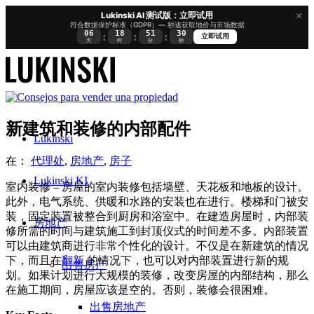
×
Lukinski AI 测试版：立即试用
符合数据保护标准（GDPR）— 秒速获取地价与市场数据
06
18
51
29
:
:
:
立即试用
天
时
分
秒
新建筑和装修的内部配件
Lukinski
在：
代理处
,
房地产
,
房子
Lukinski KI
室内装修 – 房屋的室内装修包括墙壁、天花板和地板的设计。
此外，电气系统、供暖和水路的安装也在进行。楼梯和门被安
装，固定装置被整合到厨房和浴室中。在建造房屋时，内部装
房地产
修所需的时间与建筑施工到封顶仪式的时间差不多。内部装置
可以由建筑商进行非常个性化的设计。不仅是在新建筑的情况
下，而且在
翻新
的情况下，也可以对内部装置进行新的规
出售房产
划。如果计划进行大规模的装修，改变房屋的内部结构，那么
在施工期间，房屋应该是空的。否则，装修会很困难。
出售房地产