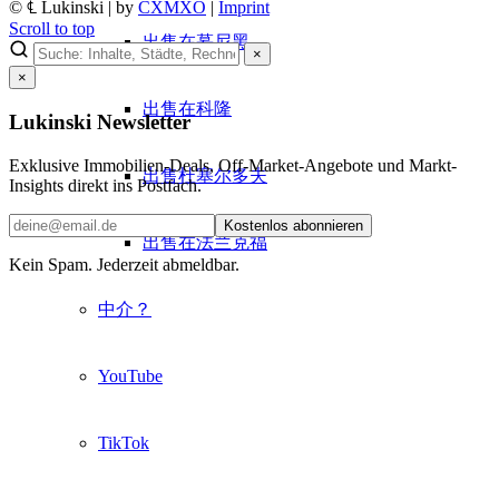
© ℄ Lukinski | by
CXMXO
|
Imprint
Scroll to top
出售在慕尼黑
×
×
出售在科隆
Lukinski Newsletter
Exklusive Immobilien-Deals, Off-Market-Angebote und Markt-
出售杜塞尔多夫
Insights direkt ins Postfach.
Kostenlos abonnieren
出售在法兰克福
Kein Spam. Jederzeit abmeldbar.
中介？
YouTube
TikTok