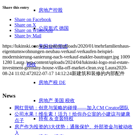
Share this entry
房地产控股
Share on Facebook
Share on X
公司形式 德国
Share on WhatsApp
Share by Mail
https://lukinski.one/wp-content/uploads/2020/01/mehrfamilienhaus-
美国公司形式
eigentumswohnungen-neubau-verkauf-verkaufen-beispiel-
modernisierung-sanierung-nach-verkauf-makler-bautrager.jpg
1009
1280
Laura
/wp-content/uploads/2024/04/lukinski-logo-real-estate-
税收
investment-germany-house-villa-off-market-clean.svg
Laura
2020-
08-24 11:02:47
2022-07-17 14:12:24
新建筑和装修的内部配件
房地产税 DE
News
房地产 美国 税收
网红营销：创意与策略的碰撞——加入CM Creator团队
公司水果！维生素！活力！给你办公室的小建议与健康
持有 & 盒装特权
点子
房产作为投资的3大优势：通胀保护、外部资金与被动收
入