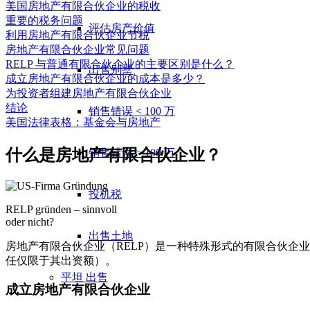
美国房地产有限合伙企业的税收
重要的税务问题
评估房产价值
利用房地产有限合伙企业节税
房地产有限合伙企业常见问题
RELP 与普通有限合伙企业的主要区别是什么？
出售别墅
成立房地产有限合伙企业的成本是多少？
为投资者组建房地产有限合伙企业
结论
销售错误 < 100 万
美国法律表格：基金会与房地产
什么是房地产有限合伙企业？
销售错误 > 100 万
投机税
RELP gründen – sinnvoll
oder nicht?
出售土地
房地产有限合伙企业（RELP）是一种特殊形式的有限合伙企
任仅限于其出资额）。
平坦
出售
成立房地产有限合伙企业