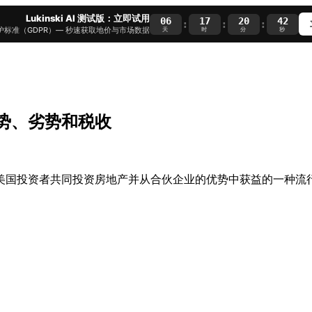
Lukinski AI 测试版：立即试用
06
17
20
41
:
:
:
护标准（GDPR）— 秒速获取地价与市场数据
天
时
分
秒
势、劣势和税收
是美国投资者共同投资房地产并从合伙企业的优势中获益的一种