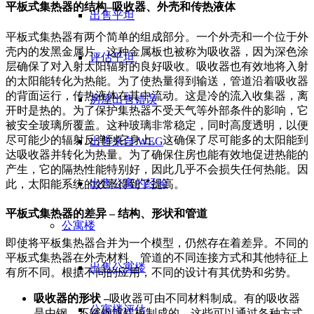
平板式集热器的结构–吸收器、外壳和传热液体
出售平坦
平板式集热器有两个简单的组成部分。一个外壳和一个位于外
壳内的发黑金属片。这种金属板也被称为吸收器，因为深色涂
评估平坦
层确保了对入射太阳辐射的良好吸收。吸收器也有效地将入射
的太阳能转化为热能。为了使热量得到输送，管道沿着吸收器
的背面运行，传热液体在其中流动。这是冷的流入收集器，离
房屋出售错误
开时是热的。为了保护集热器不受天气等外部条件的影响，它
被安全玻璃所覆盖。这种玻璃非常稳定，同时高度透明，以便
尽可能少的辐射反弹到它身上。这确保了尽可能多的太阳能到
出售来自 WEG
达吸收器并转化为热量。为了确保住房也能有效地促进热能的
产生，它的隔热性能特别好，因此几乎不会损失任何热能。因
出售公寓的经验
此，太阳能系统的效率得到了提高。
平板式集热器的差异 – 结构、形状和管道
公寓楼
即使将平板集热器合并为一个模型，仍然存在着差异。不同的
平板式集热器在外壳材料、管道的不同连接方式和其他特征上
出售公寓楼
有所不同。根据不同的应用，不同的设计有其优势和劣势。
吸收器的形状 –
吸收器可由不同材料制成。有的吸收器
公寓楼评估
是由钢、不锈钢或铝板制成的。这些可以通过各种方式