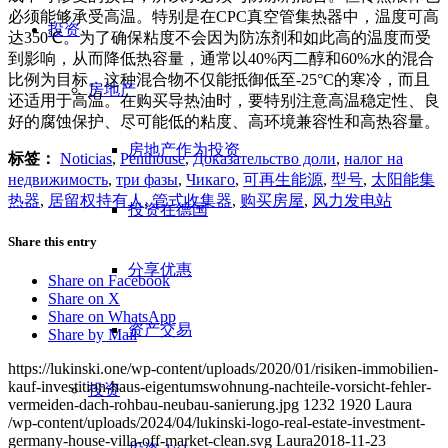
必须能够承受高温。特别是在CPC真空管集热器中，温度可高
投资
达350℃。为了确保粘度不会因为防冻剂和如此高的温度而受
到影响，从而降低热容量，通常以40%丙二醇和60%水的混合
比例为目标。这种混合物不仅能抵御低至-25°C的寒冷，而且
房地产
还适用于高温。在购买导热油时，要特别注意高温稳定性、良
好的腐蚀保护、尽可能低的粘度、高环境兼容性和高热容量。
房地产作为投资
标签：
Noticias
,
Penthouse
,
Доказательство доли
,
налог на
недвижимость
,
три фазы
,
Чикаго
,
可再生能源
,
型号
,
太阳能集
热器
,
居留权持有人
,
管式收集器
,
购买房屋
,
风力发电站
投资在德国
Share this entry
分享优惠
Share on Facebook
Share on X
Share on WhatsApp
资产交易
Share by Mail
https://lukinski.one/wp-content/uploads/2020/01/risiken-immobilien-
kauf-investition-haus-eigentumswohnung-nachteile-vorsicht-fehler-
投资
vermeiden-dach-rohbau-neubau-sanierung.jpg
1232
1920
Laura
/wp-content/uploads/2024/04/lukinski-logo-real-estate-investment-
germany-house-villa-off-market-clean.svg
Laura
2018-11-23