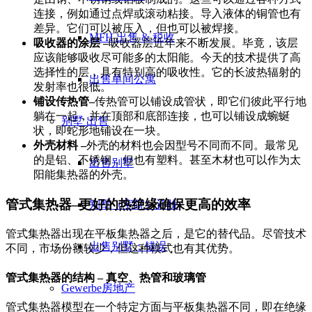
连接，例如通过点焊或滚动粘接。导入液体的铜管也有
差异。它们可以被压入，但也可以被焊接。
MFH 出售 & 税收
吸收器的涂层 –
吸收器层近年来不断发展。毕竟，该层
应该能够吸收尽可能多的太阳能。今天的技术提供了高
选择性的层，具有特别高的吸收性。它的长波热辐射的
出售单间公寓
发射率也很低。
铺设传热管–
传热管可以铺设成管状，即它们彼此平行地
躺在一起，并在顶部和底部连接，也可以铺设成蜿蜒
别墅
出售
状，即蛇形地铺设在一块。
外壳材料 –
外壳的材料也会因型号不同而不同。最常见
的是铝、不锈钢，但也有塑料。甚至木材也可以作为太
出售别墅
阳能集热器的外壳。
管式集热器–更好的热绝缘确保更高的效率
别墅（宅院）评价
管式集热器出现在平板集热器之后，是它的替代品。尽管技术
出售别墅：错误
不同，市场份额较少，但这种模式也有其优势。
管式集热器的结构 – 真空、热管和玻璃管
Gewerbe
房地产
管式集热器模型在一个特定方面与平板集热器不同，即在绝缘