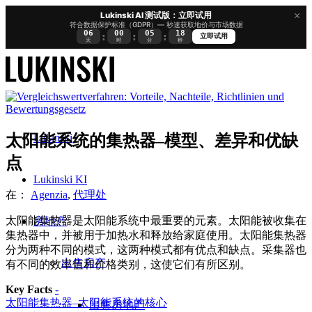
×
Lukinski AI 测试版：立即试用
符合数据保护标准（GDPR）— 秒速获取地价与市场数据
06
00
05
17
:
:
:
立即试用
天
时
分
秒
Lukinski
太阳能系统的集热器–模型、差异和优缺
点
Lukinski KI
在：
Agenzia
,
代理处
太阳能集热器是太阳能系统中最重要的元素。太阳能被收集在
房地产
集热器中，并被用于加热水和释放给家庭使用。太阳能集热器
分为两种不同的模式，这两种模式都有优点和缺点。采集器也
出售房产
有不同的效率值和价格类别，这使它们有所区别。
Key Facts
-
太阳能集热器–太阳能系统的核心
出售房地产