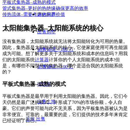
平板式集热器–成熟的模式
管式集热器–更好的热绝缘确保更高的效率
评估房产价值
传热流体–需要考虑的问题
太阳能集热器–太阳能系统的核心
出售别墅
没有集热器，太阳能系统就无法将太阳能转化为可用的热量。
因此，集热器是太阳能系统的核心，它使家庭使用可再生能源
销售错误 < 100 万
成为可能。想了解更多关于太阳能系统和成本的信息吗？用我
们的太阳能系统
计算器
计算你的个人太阳能系统的成本!但
是，有哪些不同型号的集热器，哪个是适合我的太阳能系统
销售错误 > 100 万
的？
平板式集热器–成熟的模式
投机税
平板式集热器是最早用于利用太阳能的集热器。因此，它们今
出售土地
天仍然是最广泛的模式，并形成了70%的市场份额，令人自
豪。它们的声誉可能与此不无关系，因为平板集热器被认为是
非常便宜、可靠的，最重要的是，它们提供的技术多年来肯定
平坦
出售
已经证明了自己。