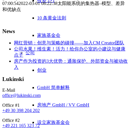
投资 1×1
07:00:54
2022-03-01 08:22:38
太阳能系统的集热器–模型、差异
和优缺点
10 条黄金法则
News
家族基金会
网红营销：创意与策略的碰撞——加入CM Creator团队
公司水果！维生素！活力！给你办公室的小建议与健康
公司
点子
房产作为投资的3大优势：通胀保护、外部资金与被动收
入
创业
Lukinski
GmbH 简单解释
E-Mail
office@lukinski.com
房地产 GmbH / VV GmbH
Office #1
+49 30 398 204 202
Office #2
设立家族基金会
+49 221 165 323 72