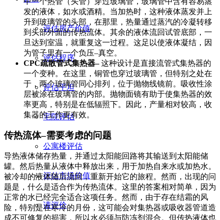
中一个热管（头管）穿过玻璃管，玻璃管中含有容易蒸
发的液体，如水或酒精。当加热时，这种液体蒸发并上
升到玻璃管的头部，在那里，热量通过蒸汽的冷凝转移
评估房产价值
到头部外面的传热流体。其余的液体流回试管底部，一
旦达到室温，就重复这一过程。这足以使液体凝结，因
为管子里有一个负压–真空。
评估程序
CPC疏散管式集热器–
这种设计是直接流管式集热器的
一个变种。在这里，铜管也穿过玻璃管，但特别之处在
于，两个玻璃管同心排列，位于抛物线镜前。吸收性涂
评估平坦
层被涂在玻璃管的内部。抛物面镜有助于使集热器的效
率更高，特别是在低辐照下。因此，产量相对较高，收
集器的工作更有效。
宅院评估
传热流体–需要考虑的问题
公寓楼评估
导热液体储存热量，并通过太阳能回路将其输送到太阳能储
罐。然后热量从液体中释放出来，用于加热自来水或加热水。
评估市场价值
被冷却的液体随后流回，重新开始它的旅程。然而，出现的问
题是，什么是适合作为传热流体。这里的答案相对简单，因为
正常的水已经完全适合这项任务。然而，由于存在结霜的风
请评价
险，特别是在寒冷的月份，这可能会对集热器或吸收器管道造
成不可修复的损害，所以水必须与防冻剂混合。但传热液体也