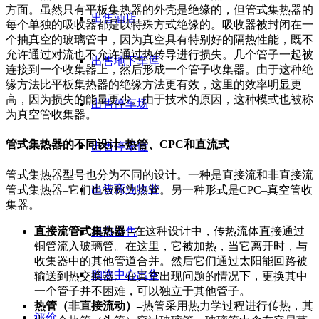
方面。虽然只有平板集热器的外壳是绝缘的，但管式集热器的
出售酒店
每个单独的吸收器都是以特殊方式绝缘的。吸收器被封闭在一
个抽真空的玻璃管中，因为真空具有特别好的隔热性能，既不
允许通过对流也不允许通过热传导进行损失。几个管子一起被
出售地下车库
连接到一个收集器上，然后形成一个管子收集器。由于这种绝
缘方法比平板集热器的绝缘方法更有效，这里的效率明显更
高，因为损失的能量更少。由于技术的原因，这种模式也被称
出售停车场
为真空管收集器。
管式集热器的不同设计–热管、CPC和直流式
出售停车位
管式集热器型号也分为不同的设计。一种是直接流和非直接流
出售商业物业
管式集热器–它们也被称为热管。另一种形式是CPC–真空管收
集器。
直接流管式集热器 –
在这种设计中，传热流体直接通过
超市出售
铜管流入玻璃管。在这里，它被加热，当它离开时，与
收集器中的其他管道合并。然后它们通过太阳能回路被
购物中心出售
输送到热交换器。在真空出现问题的情况下，更换其中
一个管子并不困难，可以独立于其他管子。
热管（非直接流动）–
热管采用热力学过程进行传热，其
评价