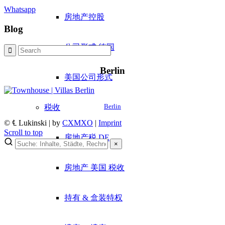
Whatsapp
房地产控股
Blog
公司形式 德国
Berlin
美国公司形式
税收
Berlin
© ℄ Lukinski | by
CXMXO
|
Imprint
Scroll to top
房地产税 DE
×
×
房地产 美国 税收
Lukinski Newsletter
Exklusive Immobilien-Deals, Off-Market-Angebote und Markt-
持有 & 盒装特权
Insights direkt ins Postfach.
Kostenlos abonnieren