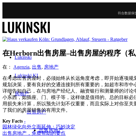
符合数据保
在Herborn出售房屋–出售房屋的程序（
Lukinski
在：
Agenzia
,
出售
,
房地产
Lukinski KI
在考虑出售房屋时，必须始终从长远角度考虑，即开始逐项规
规划决策，要有良好的交通连接到所有重要的，如超市和市中
详细告知自己，在与房地产经纪人、融资银行和测量师的讨论
房地产
小东西，如插座、门、模子等，这样做是值得的。总的目标必
用损失来计算，所以预先计划不仅重要，而且实际上对你至关
了我们的房屋销售的有用文件。
出售房产
Key Facts
-
园林绿化向外立面延伸：巧妙决定
出售房地产
出售房地产，免费帮助的要点