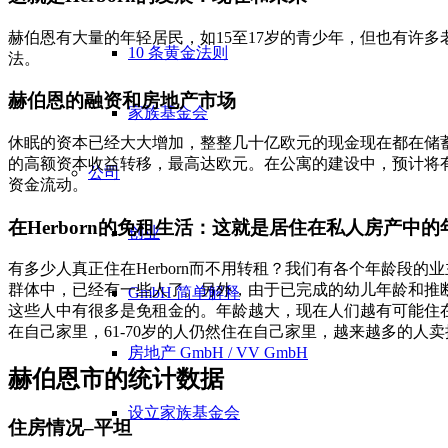
赫伯恩有大量的年轻居民，如15至17岁的青少年，但也有许多
10 条黄金法则
法。
赫伯恩的融资和房地产市场
家族基金会
休眠的资本已经大大增加，整整几十亿欧元的现金现在都在储
的高额资本收益转移，最高达欧元。在公寓的建设中，预计将
公司
资金流动。
在Herborn的免租生活：这就是居住在私人房产中
创业
有多少人真正住在Herborn而不用转租？我们有各个年龄段的
群体中，已经有一些人了。另外，由于已完成的幼儿年龄和推断出
GmbH 简单解释
这些人中有很多是免租金的。年龄越大，现在人们越有可能住在自己
在自己家里，61-70岁的人仍然住在自己家里，越来越多的人卖
房地产 GmbH / VV GmbH
赫伯恩市的统计数据
设立家族基金会
住房情况–平坦