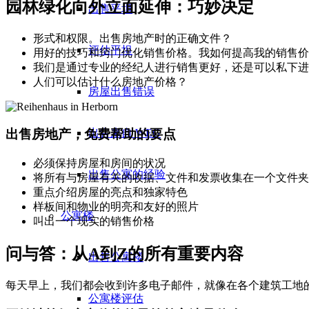
园林绿化向外立面延伸：巧妙决定
出售平坦
形式和权限。出售房地产时的正确文件？
评估平坦
用好的技巧和窍门优化销售价格。我如何提高我的销售价
我们是通过专业的经纪人进行销售更好，还是可以私下进
人们可以估计什么房地产价格？
房屋出售错误
出售来自 WEG
出售房地产，免费帮助的要点
必须保持房屋和房间的状况
出售公寓的经验
将所有与房屋有关的收据、文件和发票收集在一个文件夹
重点介绍房屋的亮点和独家特色
样板间和物业的明亮和友好的照片
公寓楼
叫出一个现实的销售价格
问与答：从A到Z的所有重要内容
出售公寓楼
每天早上，我们都会收到许多电子邮件，就像在各个建筑工地
公寓楼评估