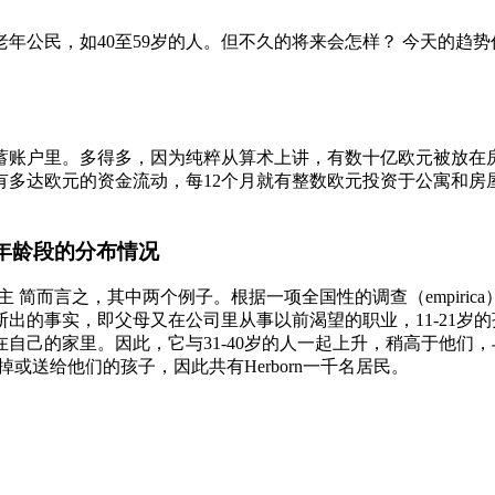
老年公民，如40至59岁的人。但不久的将来会怎样？ 今天的趋
蓄账户里。多得多，因为纯粹从算术上讲，有数十亿欧元被放在
有多达欧元的资金流动，每12个月就有整数欧元投资于公寓和房
的年龄段的分布情况
业主 简而言之，其中两个例子。根据一项全国性的调查（empiri
的事实，即父母又在公司里从事以前渴望的职业，11-21岁的孩
的家里。因此，它与31-40岁的人一起上升，稍高于他们，与目
掉或送给他们的孩子，因此共有Herborn一千名居民。