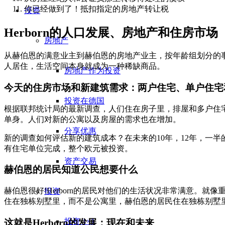
你已经做到了！抵扣指定的房地产转让税
投资
Herborn的人口发展、房地产和住房市场
房地产
从赫伯恩的满意业主到赫伯恩的房地产业主，按年龄组划分的事
人居住，生活空间本身就成为一种稀缺商品。
房地产作为投资
今天的住房市场和新建筑需求：两户住宅、单户住宅
投资在德国
根据联邦统计局的最新调查，人们住在房子里，排屋和多户住
单身。人们对新的公寓以及房屋的需求也在增加。
分享优惠
新的调查如何评估新的建筑成本？在未来的10年，12年，一半
有住宅单位完成，整个欧元被投资。
资产交易
赫伯恩的居民知道公民想要什么
赫伯恩很好!Herborn的居民对他们的生活状况非常满意
投资
住在独栋别墅里，而不是公寓里，赫伯恩的居民住在独栋别墅
投资 1×1
这就是Herborn的发展：现在和未来