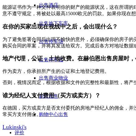
出售酒店
能源证书作为一种文件表明你的财产的能源状况，这在所谓的E
意不遵守规定，将被处以最高15000欧元的罚款。如果你现在想
出售地下车库
在你的买家出现在视线中之后，会出现什么？
为了避免签署合同后出现不愉快的意外，必须确保你的房子的
出售停车场
购买合同的草案，并将其发送给双方。完成后各方对地址数据
地产代理，公证，土地收费。在赫伯恩出售房屋时，
出售停车位
作为卖方，你承担所产生的公证和土地登记费用。
出售商业物业
否则，视情况而定，根据收据和文件的完整性和最新性，将产
谁为经纪人支付费用（买方或卖方）？
超市出售
在德国，买方或卖方是否支付委托的房地产经纪人的佣金，并
购物中心出售
常买方支付佣金。
Lukinski's
评价