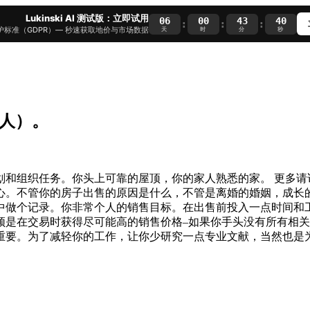
Lukinski AI 测试版：立即试用
06
00
43
39
:
:
:
护标准（GDPR）— 秒速获取地价与市场数据
天
时
分
秒
私人）。
划和组织任务。你头上可靠的屋顶，你的家人熟悉的家。 更多请
心。不管你的房子出售的原因是什么，不管是离婚的婚姻，成长
中做个记录。你非常个人的销售目标。在出售前投入一点时间和
须是在交易时获得尽可能高的销售价格–如果你手头没有所有相
重要。为了减轻你的工作，让你少研究一点专业文献，当然也是