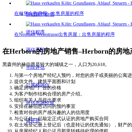
在林堡出售房屋 - 出售房屋的程序
评估房产价值
评估程序
在Neustadt Weinstrasse出售房屋：出售房屋的程序
评估平坦
在Herborn的房地产销售–Herborn
黑森州的赫伯恩是较大的城镇之一，人口为20,618。
宅院评估
与第一个房地产经纪人预约，对您的房子或美丽的公寓进
提供文件。建筑平面图和计划
公寓楼评估
确定房地产广告的价格
为客户制作结构合理的房产介绍。
组织有关人员提出要求
评估市场价值
安排在赫伯恩访问的预约事宜
检查对你的房产感兴趣的人的信用度
与公证处一起敲定正式认证的房地产购买合同
请评价
在土地登记册上登记后（也是转让的优先通知），财产的
从房屋经纪人和公证员那里转移待处理的债权