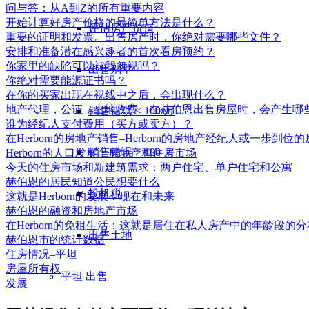
问与答：从A到Z的所有重要内容
开始计算好房产价格的最简单方法是什么？
评估房产价值
重要的证明和发票。出售房产时，你绝对需要哪些文件？
安排和准备潜在感兴趣者的首次看房预约？
你家里的缺陷可以被我忽视吗？
出售别墅
你绝对需要能源证书吗？
在你的买家出现在视线中之后，会出现什么？
地产代理，公证，土地收费。在赫伯恩出售房屋时，会产生哪
销售错误 < 100 万
谁为经纪人支付费用（买方或卖方）？
在Herborn的房地产销售–Herborn的房地产经纪人或一步到位
销售错误 > 100 万
Herborn的人口发展、房地产和住房市场
今天的住房市场和新建筑需求：两户住宅、单户住宅和公寓
赫伯恩的居民知道公民想要什么
投机税
这就是Herborn的发展：现在和未来
赫伯恩的融资和房地产市场
在Herborn的免租生活：这就是居住在私人房产中的年龄段的
出售土地
赫伯恩市的统计数据
住房情况–平坦
房屋所有权
平坦
出售
发展