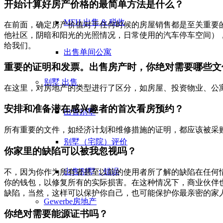
开始计算好房产价格的最简单方法是什么？
MFH 出售 & 税收
在前面，确定房产价值对于任何时候的房屋销售都是至关重要
他社区，阴暗和阳光的光照情况，日常使用的汽车停车空间）
给我们。
出售单间公寓
重要的证明和发票。出售房产时，你绝对需要哪些文
别墅
出售
在这里，对房地产的类型进行了区分，如房屋、投资物业、公
安排和准备潜在感兴趣者的首次看房预约？
出售别墅
所有重要的文件，如经济计划和维修措施的证明，都应该被采
别墅（宅院）评价
你家里的缺陷可以被我忽视吗？
出售别墅：错误
不，因为你作为所有者甚至以前的使用者所了解的缺陷在任何
你的钱包，以修复所有的实际损害。在这种情况下，商业伙伴
缺陷，当然，这样可以保护你自己，也可能保护你最亲密的家
Gewerbe
房地产
你绝对需要能源证书吗？