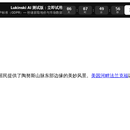
Lukinski AI 测试版：立即试用
06
07
49
55
:
:
:
护标准（GDPR）— 秒速获取地价与市场数据
天
时
分
秒
不仅为居民提供了陶努斯山脉东部边缘的美妙风景。
美因河畔法兰克福