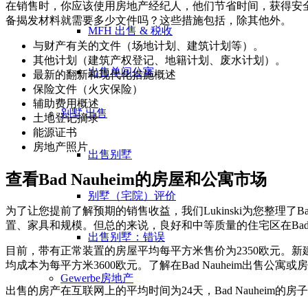
在销售时，你应该使用房地产经纪人，他们节省时间，获得安
备揭发材料就需要多少文件吗？这些措施包括，除其他外。
MFH 出售 & 税收
与财产有关的文件（场地计划、建筑计划等）。
其他计划（建筑产权登记、地籍计划、废水计划）。
出售单间公寓
最新的翻新和现代化措施概述
保险文件（火灾保险）
辅助费用概述
别墅
出售
土地登记摘录
能源证书
房地产照片
出售别墅
查看Bad Nauheim的房屋和公寓市场
别墅（宅院）评价
为了让您提前了解预期的销售收益，我们Lukinski为您整理
置、家具和规模。但总的来说，良好和中等质量的住宅区在Bad N
出售别墅：错误
目前，带有正常装置的房屋平均每平方米售价为2350欧元。新建
均成本为每平方米3600欧元。了解在Bad Nauheim出售公
Gewerbe
房地产
出售的房产在互联网上的平均时间为24天，Bad Nauheim的