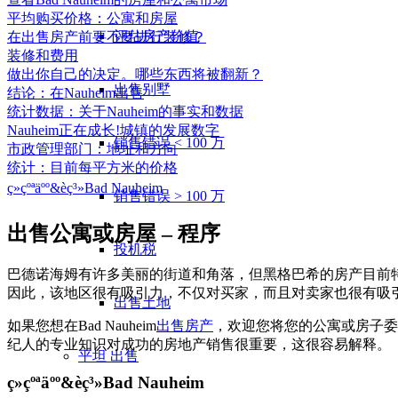
平均购买价格：公寓和房屋
评估房产价值
在出售房产前要不要进行装修？
装修和费用
做出你自己的决定。哪些东西将被翻新？
出售别墅
结论：在Nauheim出售
统计数据：关于Nauheim的事实和数据
Nauheim正在成长!城镇的发展数字
销售错误 < 100 万
市政管理部门：地址和方向
统计：目前每平方米的价格
ç»çºªäºº&èç³»Bad Nauheim
销售错误 > 100 万
出售公寓或房屋 – 程序
投机税
巴德诺海姆有许多美丽的街道和角落，但黑格巴希的房产目前特别受欢
因此，该地区很有吸引力，不仅对买家，而且对卖家也很有吸
出售土地
如果您想在Bad Nauheim
出售房产
，欢迎您将您的公寓或房子委
纪人的专业知识对成功的房地产销售很重要，这很容易解释。
平坦
出售
ç»çºªäºº&èç³»Bad Nauheim