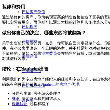
装修和费用
评估房产价值
通过装修你的房产，你为实现更高的销售价格创造了完美的基
要比实际费用高。而你则可以通过大胆的计算和实施改造来节
评估程序
做出你自己的决定。哪些东西将被翻新？
评估平坦
关于出售前的装修的另一点是，你可以自己决定要做什么。你
件。在小公寓里改造一个丑陋的浴室，并不总是能够对销售收
不值得的，例如，如果
业主委员会
在销售的背后，或者如果缺
宅院评估
对其进行装修。
结论：在Nauheim出售
公寓楼评估
利用我们作为专业房地产经纪人的经验和专业知识，在出售您在B
确保有利可图的销售：
Nauheim的房地产代理
。
评估市场价值
分居和离婚–房子怎么处理？
继承
–法定继承和共同继承人
请评价
遗嘱认证
–过程和程序