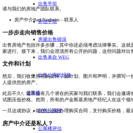
出售平坦
请与我们的房地产团队联系。
房产中介Bad Nauheim – 联系人
评估平坦
一步步走向销售价格
房屋出售错误
出售房地产包括许多步骤，其中你还必须考虑法律事实。这就
家进行。接下来，我们会澄清所有公开的问题，这些问题对出
出售来自 WEG
文件和计划
出售公寓的经验
然后，我们收集所有的文件，如计划、图片和声明，并撰写一
人提供您的房产。
公寓楼
此后不久，通常会有几个潜在的买家与我们联系，我们会邀请
试图压低价格。然而，所有的卢金斯基房地产经纪人在这个领
出售公寓楼
一旦达成协议，就在公证处办理购买合同，支付购买价格，最
房产中介还是私人？
公寓楼评估