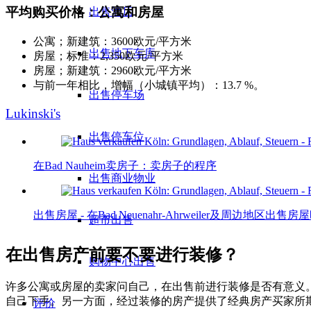
平均购买价格：公寓和房屋
出售酒店
公寓；新建筑：3600欧元/平方米
出售地下车库
房屋；标准：2,350欧元/平方米
房屋；新建筑：2960欧元/平方米
与前一年相比，增幅（小城镇平均）：13.7 %。
出售停车场
Lukinski's
出售停车位
在Bad Nauheim卖房子：卖房子的程序
出售商业物业
出售房屋 - 在Bad Neuenahr-Ahrweiler及周边地区出
超市出售
在出售房产前要不要进行装修？
购物中心出售
许多公寓或房屋的卖家问自己，在出售前进行装修是否有意义
自己下手。另一方面，经过装修的房产提供了经典房产买家所
评价