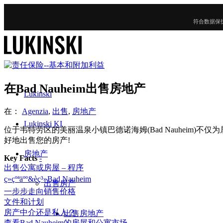
符合数据保
在Bad Nauheim出售房地产
Lukinski
在：
Agenzia
,
出售
,
房地产
Lukinski KI
位于韦特劳区的美丽温泉小镇巴德诺海姆(Bad Nauheim)
好地出售您的房产!
房地产
Key Facts
-
出售公寓或房屋 – 程序
ç»çºªäºº&èç³»Bad Nauheim
出售房产
一步步走向销售价格
文件和计划
房产中介还是私人？
出售房地产
查看Bad Nauheim的房屋和公寓市场