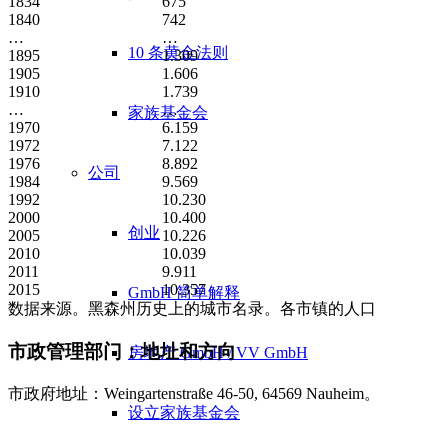
1834
675
1840
742
…
…
10 条黄金法则
1895
1.309
1905
1.606
1910
1.739
…
…
家族基金会
1970
6.159
1972
7.122
1976
8.892
公司
1984
9.569
1992
10.230
2000
10.400
创业
2005
10.226
2010
10.039
2011
9.911
2015
10.357
GmbH 简单解释
数据来源。黑森州历史上的城市名录。各市镇的人口
市政管理部门：地址和方向
房地产 GmbH / VV GmbH
市政府地址：Weingartenstraße 46-50, 64569 Nauheim。
设立家族基金会