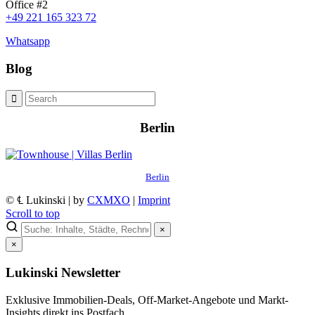
Office #2
+49 221 165 323 72
Whatsapp
Blog
Berlin
Berlin
© ℄ Lukinski | by
CXMXO
|
Imprint
Scroll to top
×
×
Lukinski Newsletter
Exklusive Immobilien-Deals, Off-Market-Angebote und Markt-
Insights direkt ins Postfach.