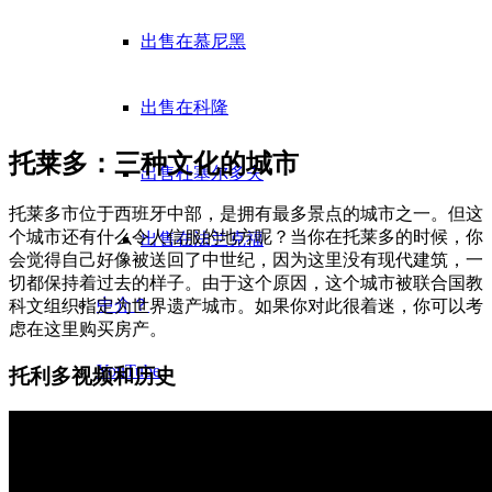
出售在慕尼黑
出售在科隆
托莱多：三种文化的城市
出售杜塞尔多夫
托莱多市位于西班牙中部，是拥有最多景点的城市之一。但这
个城市还有什么令人信服的地方呢？当你在托莱多的时候，你
出售在法兰克福
会觉得自己好像被送回了中世纪，因为这里没有现代建筑，一
切都保持着过去的样子。由于这个原因，这个城市被联合国教
中介？
科文组织指定为世界遗产城市。如果你对此很着迷，你可以考
虑在这里购买房产。
YouTube
托利多视频和历史
TikTok