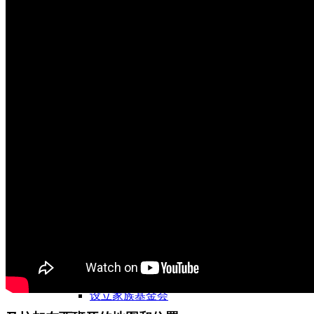
投资 1×1
10 条黄金法则
家族基金会
公司
创业
GmbH 简单解释
房地产 GmbH / VV GmbH
设立家族基金会