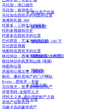
马拉加：港口城市
马拉加：旅游热点
评估房产价值
马拉加在西班牙的地图和位置
海滩和长廊: 360
托莱多：三种文化的城市
出售别墅
托利多视频和历史
托莱多在西班牙的位置
巴伦西亚：艺术与科学之城
销售错误 < 100 万
瓦伦西亚视频
地图和在西班牙的位置
销售错误 > 100 万
格拉纳达：西班牙南部的安达卢西亚
格拉纳达的风景和山脉 (视频)
地图和位置
投机税
房屋和公寓出售 – 西班牙
购买。廉价房地产的门户网站
Kyero – 西班牙 – 专家
出售土地
贝尔维尤 – 世界各地的房地产
伊莫韦特–全能型人才
理想主义者–通往理想财产之路
平坦
出售
房地产侦察兵24
马略卡岛的豪华房产