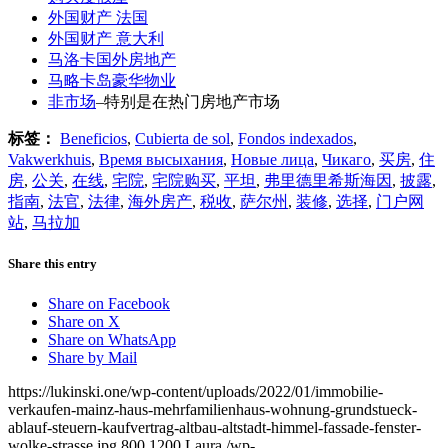
外国财产 法国
外国财产 意大利
马洛卡国外房地产
马略卡岛豪华物业
非市场
–特别是在热门房地产市场
标签：
Beneficios
,
Cubierta de sol
,
Fondos indexados
,
Vakwerkhuis
,
Время высыхания
,
Новые лица
,
Чикаго
,
买房
,
住
房
,
公关
,
在线
,
宅院
,
宅院购买
,
平坦
,
弗里德里希斯海因
,
披露
,
指南
,
法官
,
法律
,
海外房产
,
税收
,
萨尔州
,
装修
,
选择
,
门户网
站
,
马拉加
Share this entry
Share on Facebook
Share on X
Share on WhatsApp
Share by Mail
https://lukinski.one/wp-content/uploads/2022/01/immobilie-
verkaufen-mainz-haus-mehrfamilienhaus-wohnung-grundstueck-
ablauf-steuern-kaufvertrag-altbau-altstadt-himmel-fassade-fenster-
wolke-strasse.jpg
800
1200
Laura
/wp-