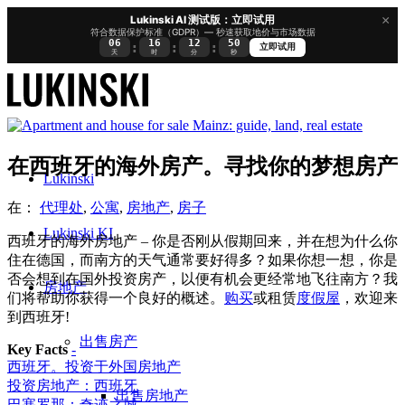
×
Lukinski AI 测试版：立即试用
符合数据保护标准（GDPR）— 秒速获取地价与市场数据
06
16
12
49
:
:
:
立即试用
天
时
分
秒
在西班牙的海外房产。寻找你的梦想房产
Lukinski
在：
代理处
,
公寓
,
房地产
,
房子
Lukinski KI
西班牙的海外房地产 – 你是否刚从假期回来，并在想为什么你
住在德国，而南方的天气通常要好得多？如果你想一想，你是
否会想到在国外投资房产，以便有机会更经常地飞往南方？我
房地产
们将帮助你获得一个良好的概述。
购买
或租赁
度假屋
，欢迎来
到西班牙!
出售房产
Key Facts
-
西班牙。投资于外国房地产
投资房地产：西班牙
出售房地产
巴塞罗那：奇迹之城