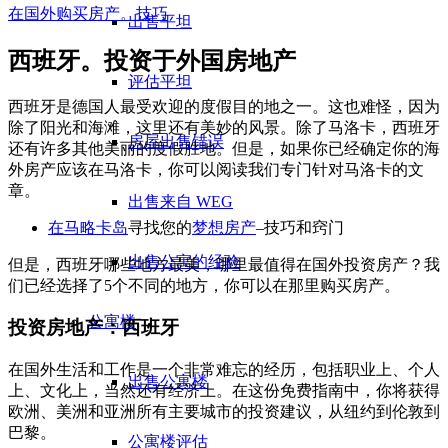
在国外购买房产。技巧
出售平坦
西班牙。投资于外国房地产
评估平坦
西班牙是德国人最受欢迎的度假目的地之一。这也难怪，因为
除了阳光和海滩，这里还有美妙的风景。除了马洛卡，西班牙
房屋出售错误
还有许多其他美丽的度假胜地。但是，如果你已经确定你的海
外房产应该在马洛卡，你可以阅读我们专门针对马洛卡的文
章。
出售来自 WEG
在马略卡岛
寻找您的
梦想房产
–技巧和窍门
出售公寓的经验
但是，西班牙哪些地方最美，哪里最值得在国外投资房产？我
们已经选择了5个不同的地方，你可以在那里购买房产。
公寓楼
投资房地产：西班牙
在国外生活和工作是一个非常难忘的经历，包括职业上、个人
出售公寓楼
上、文化上，当然还有经济上。在这份免费指南中，你将获得
欧洲、美洲和亚洲所有主要城市的投资建议，从纽约到伦敦到
巴黎。
公寓楼评估