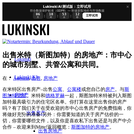
×
Lukinski AI 测试版：立即试用
符合数据保护标准（GDPR）— 秒速获取地价与市场数据
06
18
53
11
:
:
:
立即试用
天
时
分
秒
出售米特（斯图加特）的房地产：市中心
Lukinski
的城市别墅、共管公寓和共同。
Lukinski KI
在：
Agenzia
,
出售
,
房地产
在米特区出售房产–出售
公寓
、
公寓楼
或您自己的
房产
。与
斯
房地产
图加特北部
、
米特
和
德格罗赫
一起，斯图加特米特被列入斯图
加特最具吸引力的住宅区名单。你打算在这里出售你的房产
吗？有了我们关于在受欢迎的市中心出售房产的免费指南，你
出售房产
将做好充分的准备!另外：你需要知道的关于房产估价的一
切，你需要哪些文件，以及你是喜欢私下出售还是与房产中介
合作 – 欢迎来到Mitte!返回概览：
斯图加特的房地产
。
出售房地产