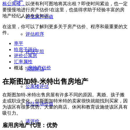
栋公寓楼，
以便有利可图地将其出租？即使时间紧迫，也一定
要慢慢地进行房产估价!在这里，也值得求助于经验丰富的房
地产经纪人的专业知识。
评估房产价值
在这里，你可以了解到更多关于房产估价、程序和最重要的文
件。
评估程序
率平
给房子评分
评估平坦
评价公寓房
汇率属性
概述：
房地产估价
宅院评估
在斯图加特-米特出售房地产
公寓楼评估
在斯图加特-米特出售房屋有许多不同的原因。离婚、孩子搬
走或职业变化。但斯图加特米特的卖家很快就能找到买家，因
评估市场价值
为该区有很多优势。大量的商店、休闲和教育设施使该区具有
吸引力。
请评价
雇用房地产代理：优势