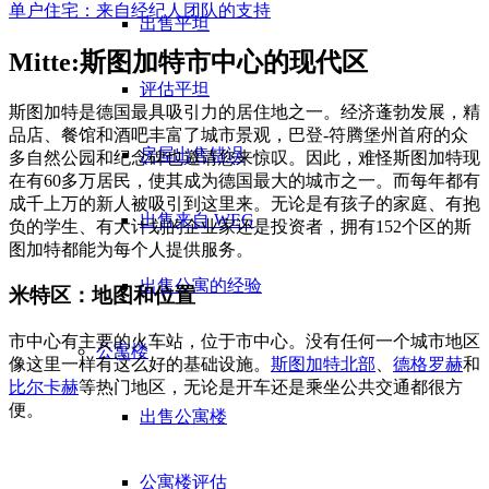
单户住宅：来自经纪人团队的支持
出售平坦
Mitte:斯图加特市中心的现代区
评估平坦
斯图加特是德国最具吸引力的居住地之一。经济蓬勃发展，精
品店、餐馆和酒吧丰富了城市景观，巴登-符腾堡州首府的众
房屋出售错误
多自然公园和纪念碑也邀请您来惊叹。因此，难怪斯图加特现
在有60多万居民，使其成为德国最大的城市之一。而每年都有
成千上万的新人被吸引到这里来。无论是有孩子的家庭、有抱
出售来自 WEG
负的学生、有大计划的企业家还是投资者，拥有152个区的斯
图加特都能为每个人提供服务。
出售公寓的经验
米特区：地图和位置
市中心有主要的火车站，位于市中心。没有任何一个城市地区
公寓楼
像这里一样有这么好的基础设施。
斯图加特北部
、
德格罗赫
和
比尔卡赫
等热门地区，无论是开车还是乘坐公共交通都很方
便。
出售公寓楼
公寓楼评估