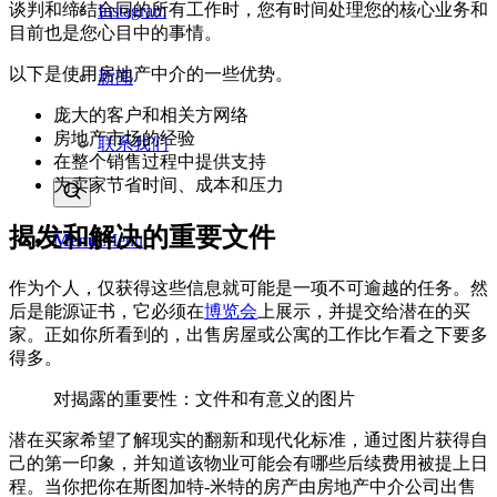
谈判和缔结合同的所有工作时，您有时间处理您的核心业务和
Instagram
目前也是您心目中的事情。
以下是使用房地产中介的一些优势。
新闻
庞大的客户和相关方网络
房地产市场的经验
联系我们
在整个销售过程中提供支持
为卖家节省时间、成本和压力
揭发和解决的重要文件
Menu
Menu
作为个人，仅获得这些信息就可能是一项不可逾越的任务。然
后是能源证书，它必须在
博览会
上展示，并提交给潜在的买
家。正如你所看到的，出售房屋或公寓的工作比乍看之下要多
得多。
对揭露的重要性：文件和有意义的图片
潜在买家希望了解现实的翻新和现代化标准，通过图片获得自
己的第一印象，并知道该物业可能会有哪些后续费用被提上日
程。当你把你在斯图加特-米特的房产由房地产中介公司出售