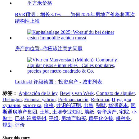
BVR预测：增长3.1%——为何2026年房地产价格将再次
结构性上涨
房产的位置--你应该注意的问题
Lukinski 评级德国：投资房产 - 城市列表
标签：
Aplicación de la ley
,
Bewijs van Werk
,
Contrato de alquiler
,
Distinguir
,
Finansal yatırım
,
Prefinanciación
,
Reformar
,
Пруд для
купания
,
экзотика
,
价格
,
共识的证明
,
出售
,
别墅
,
华润资本
,
因
斯通房地产集团
,
土地
,
土壤专业知识
,
墙纸
,
奢华房产
,
宅院
,
小
贴士
,
巴登-符腾堡州
,
平坦
,
房地产购买
,
扁平化交接
,
耕种业
,
规划
,
评价
Share this entry