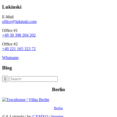
Lukinski
E-Mail
office@lukinski.com
Office #1
+49 30 398 204 202
Office #2
+49 221 165 323 72
Whatsapp
Blog
Berlin
Berlin
© ℄ Lukinski | by
CXMXO
|
Imprint