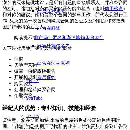
潜在的买家提供建议，是所有问题的直接联系人，并准备合同
的签订。这包括对潜在买家的偿付能力检查（也叫
信用检查
）
出售在慕尼黑
和对你的建议。他负责整个合同的起草工作，并代表您进行工
作–从您的第一次咨询到购买合同的公证以及将钥匙移交给斯
图加特米特的新主人。
出售在科隆
阅读提示!
非市场：匿名和谨慎地销售房地产
出售杜塞尔多夫
以下是对房地产经纪人任务的概述。
估值
出售在法兰克福
房地产营销
编写一份揭露性报告
开展和规划
看房预约
中介？
购买谈判
处理和起草购买合同
钥匙交接
YouTube
经纪人的优势：专业知识、技能和经验
TikTok
请注意。您在斯图加特-米特的房屋销售或公寓销售需要时
间。当我们为您的房产寻找新的业主，并负责从准备到广告到