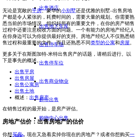
出售酒店
无论是宽敞的
平房
、豪华的
小别墅
还是优雅的
别墅
–出售房地
产都是令人紧张的，耗费时间的，需要大量的规划。你需要熟
悉当前的市场情况，组织好所有的重要文件，在你的房产销售
出售地下车库
过程中还要注意税收方面的问题。一个有能力的房地产经纪人
在你身边可以为你提供最好的支持。房地产经纪人不仅熟悉销
售过程和最重要的文件，而且还熟悉不同
类型的公寓
和
房屋
。
出售停车场
更多关于在斯图加特-米特出售房产的话题，请稍后进行。以
下是事先的概述。
出售停车位
出售平房
出售房屋
出售商业物业
出售公寓房
出售土地
概述：
出售房产
超市出售
在销售过程的最开始，是房产评估。
购物中心出售
房地产估价：出售房地产的估价
你想
买房
，现在又急着卖掉你现在的房地产？或者你想购买
一
评价