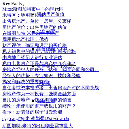
Key Facts
-
Mitte:斯图加特市中心的现代区
评估房产价值
米特区：地图和位置
出售房地产。单位、房屋、公寓楼
房地产估价：出售房地产的估价
出售别墅
在斯图加特-米特出售房地产
雇用房地产代理：优势
财产评估：确定和设定购买价格
销售错误 < 100 万
私人销售中的错误：错误的购买价格
由房地产经纪人进行专业评估
私自出售房产还是与房产中介合作？
销售错误 > 100 万
房地产经纪人的任务：估价、购买合同和公司。
经纪人的优势：专业知识、技能和经验
揭发和解决的重要文件
投机税
自住者或资本投资者：出售房地产时的不同挑战
房地产作为一种投资：强调金融方面
自用的房地产：快速和简单的销售
出售土地
结论：未使用的财产或租用的财产？
提示：新装修的房子很受欢迎
平坦
出售
ç§ç¨çæ¿äº§ï¼å ¬å¯æ¥¼&å ¬å¯æ¥¼
斯图加特-米特的出租物业需求量大