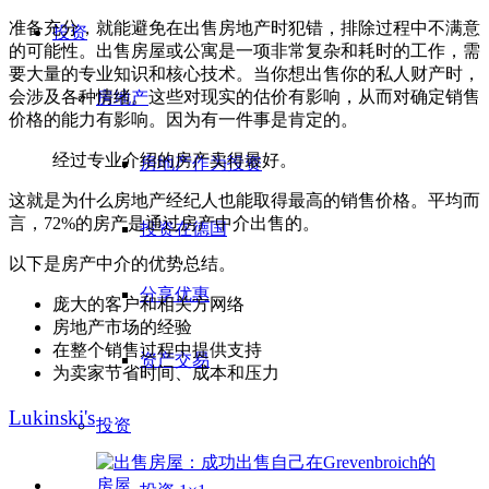
准备充分，就能避免在出售房地产时犯错，排除过程中不满意
投资
的可能性。出售房屋或公寓是一项非常复杂和耗时的工作，需
要大量的专业知识和核心技术。当你想出售你的私人财产时，
会涉及各种情绪。这些对现实的估价有影响，从而对确定销售
房地产
价格的能力有影响。因为有一件事是肯定的。
经过专业介绍的房产卖得最好。
房地产作为投资
这就是为什么房地产经纪人也能取得最高的销售价格。平均而
言，72%的房产是通过房产中介出售的。
投资在德国
以下是房产中介的优势总结。
分享优惠
庞大的客户和相关方网络
房地产市场的经验
在整个销售过程中提供支持
资产交易
为卖家节省时间、成本和压力
Lukinski's
投资