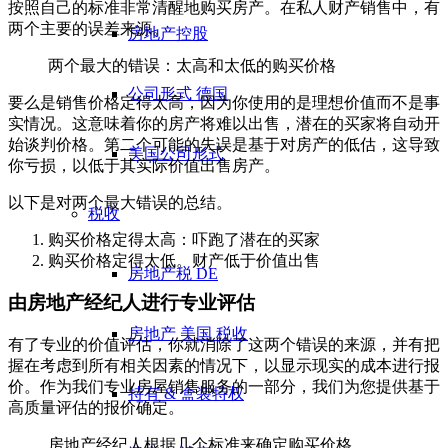
按照自己的标准非常清醒地购买房产。在私人财产销售中，有
两个主要的误差来源。
房地产控股
两个最大的错误：太高和太低的购买价格
公司形式 德国
要么是销售价格定得太高，因为你使用的是理想价值而不是事
实情况。这意味着你的房产将难以出售，潜在的买家将自动开
始谈判价格。第二个可能的失误是基于对房产的低估，这导致
美国公司形式
你亏损，以低于其实际价值出售房产。
以下是对两个最大错误的总结。
税收
购买价格定得太高：吓跑了潜在的买家
购买价格定得太低。财产低于价值出售
房地产税 DE
由房地产经纪人进行专业评估
房地产 美国 税收
有了专业的价值评估，你就消除了这两个错误的来源，并有把
握在考虑到所有相关因素的情况下，以显示现实的成本进行报
价。作为我们专业房屋销售服务的一部分，我们为您提供基于
持有 & 盒装特权
高质量评估的报价确定。
房地产经纪人根据几个标准来确定购买价格