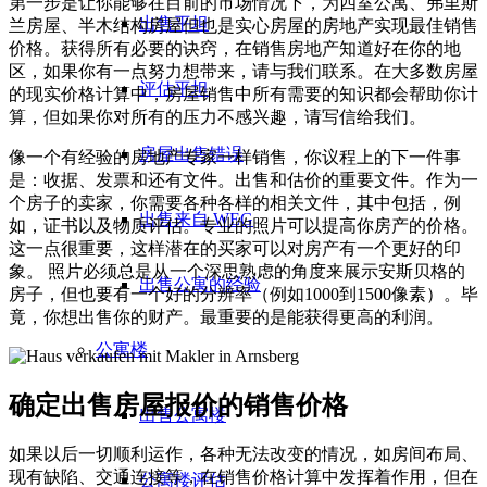
第一步是让你能够在目前的市场情况下，为四室公寓、弗里斯
出售平坦
兰房屋、半木结构房屋但也是实心房屋的房地产实现最佳销售
价格。获得所有必要的诀窍，在销售房地产知道好在你的地
区，如果你有一点努力想带来，请与我们联系。在大多数房屋
评估平坦
的现实价格计算中，房屋销售中所有需要的知识都会帮助你计
算，但如果你对所有的压力不感兴趣，请写信给我们。
房屋出售错误
像一个有经验的房地产专家一样销售，你议程上的下一件事
是：收据、发票和还有文件。出售和估价的重要文件。作为一
个房子的卖家，你需要各种各样的相关文件，其中包括，例
出售来自 WEG
如，证书以及物质评估。专业的照片可以提高你房产的价格。
这一点很重要，这样潜在的买家可以对房产有一个更好的印
象。 照片必须总是从一个深思熟虑的角度来展示安斯贝格的
出售公寓的经验
房子，但也要有一个好的分辨率（例如1000到1500像素）。毕
竟，你想出售你的财产。最重要的是能获得更高的利润。
公寓楼
确定出售房屋报价的销售价格
出售公寓楼
如果以后一切顺利运作，各种无法改变的情况，如房间布局、
现有缺陷、交通连接等，在销售价格计算中发挥着作用，但在
公寓楼评估