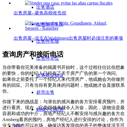
出售酒店
出售房屋--避免高税收负担
出售地下车库
出售房屋--业主在Waiblingen出售房屋时必须注意的事项
出售停车场
查询房产和接听电话
出售停车位
当你带着你完美准备的揭露书开始时，这个过程往往比你想象
的要快，你的经纪人已经有了关于房产广告的第一个询问。
出售商业物业
如果你之前委托了一个经纪人来代理房产，他或她会为你做所
有的回应。只有当你有更具体的问题时，他或她才会直接联系
你。
超市出售
你接下来的挑战是：与潜在的感兴趣的各方安排看房预约，并
进行看房。现在，它变得越来越令人兴奋，因此，该物业是最
购物中心出售
容易和成功的中介，房地产经纪人不断安排与感兴趣的各方在
Arnsberg看房的预约，房地产经纪人进行安排的讨论，你作为
业主当然也可以在场，确保访客发现你的房子的整体状况无可
评价