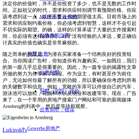
决定你的价值时，并不是你投资了多少，也不是无数的工作时
间。正如祖父的时代，需求和供应特别调节着预期价格。你应
MFH 出售 & 税收
该考虑到这一点，以便不要让你的期望值太高。目前市场上的
需求和供应制约着价格，你必须考虑到智慧，这样才不会引起
不切实际的期望。的确，这样的计算承诺了大量的文件搜索时
出售单间公寓
间，你必须有这样的时间，对于没有经验的人来说，要正确估
计真实的价值也确实是非常麻烦的。
别墅
出售
随之而来的挑战是：为潜在买家准备一个结构良好的投资组
合。当你阅读广告时，你知道你有兴趣购买。一如既往，我们
的第一眼几乎总是很重要的。因此，为一篇专业的揭露性文章
出售别墅
所做的努力为你带来了回报。作为业主，有时甚至作为前住
户，无论如何你最了解所有的功能，所以要确保你考虑到所有
的关键数字和信息。例如，宽敞的车库可以停放自己的汽车，
别墅（宅院）评价
游泳池可以放松，花园和水以及物业和改建等等。现在，广告
来了，在一个常用的房地产搜索门户网站和可靠的新闻媒体
Arnsberg的列表中，然后是等待和观察。
出售别墅：错误
Gewerbe
房地产
Lukinski's