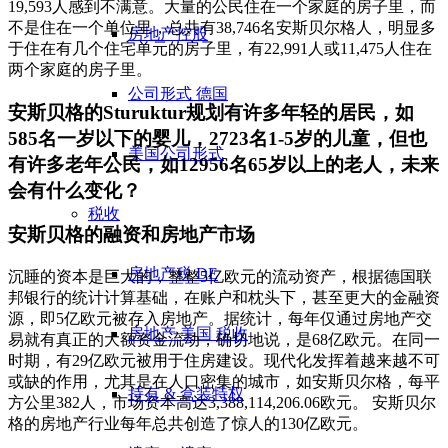
19,593人感到不满意。大量的公民住在一个家庭的房子里，而
不是住在一个单位里，总共有38,746名安斯贝尔格人，明显多
房地产控股
于住在有几个住宅单元的房子里，有22,991人或11,475人住在
两个家庭的房子里。
公司形式 德国
安斯贝格的Sturuktur规划有许多年轻的居民，如
585名一岁以下的婴儿，2723名1-5岁的儿童，但也
美国公司形式
有许多老年公民，如12956名65岁以上的老人，未来
会有什么变化？
税收
安斯贝格的融资和房地产市场
房地产税 DE
沉睡的资本是巨大的，整整5亿欧元的流动资产，根据德国联
邦银行的统计计算基础，在账户和枕头下，甚至更大的金融资
源，即5亿欧元被存入房地产。据统计，每年仅通过房地产交
房地产 美国 税收
易就有真正的大额资金流动，确切地说，是68亿欧元。在同一
时期，有29亿欧元被用于住房建设。现代化发挥着越来越不可
或缺的作用，尤其是在人口密集的城市，如安斯贝尔格，每平
持有 & 盒装特权
方公里382人，市场资本高达3,388,114,206.06欧元。 安斯贝尔
格的房地产行业每年总共创造了惊人的130亿欧元。