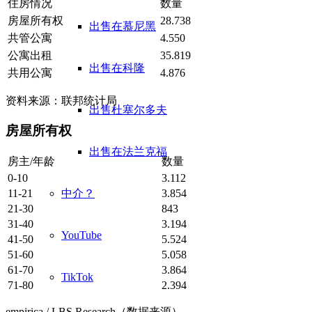
住房情况
数量
房屋所有权
28.738
出售在慕尼黑
共管公寓
4.550
公寓出租
35.819
出售在科隆
共用公寓
4.876
资料来源：联邦统计局
出售杜塞尔多夫
房屋所有权
出售在法兰克福
房主/年龄
数量
0-10
3.112
中介？
11-21
3.854
21-30
843
31-40
3.194
YouTube
41-50
5.524
51-60
5.058
61-70
3.864
TikTok
71-80
2.394
empirica / LBS Research（数据来源）。