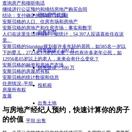
查询房产和接听电话
继续进行公证预约和缔结房地产购买合同
评估房产价值
结论：支付确定的房地产转让税
安斯贝格的人口、住房市场和房地产
安斯贝格的房地产和住房市场：事实和数字
出售别墅
人们在这里生活得很好：据统计，54,397人应该喜欢住在这
里。
安斯贝格的Sturuktur规划有许多年轻的居民，如585名一岁以
销售错误 < 100 万
下的婴儿，2723名1-5岁的儿童，但也有许多老年公民，如
12956名65岁以上的老人，未来会有什么变化？
安斯贝格的融资和房地产市场
销售错误 > 100 万
安斯贝格的房屋所有权
安斯贝格的统计数据和信息
住房情况–平坦
投机税
房屋所有权
发展
出售土地
与房地产经纪人预约，快速计算你的房子
的价值
平坦
出售