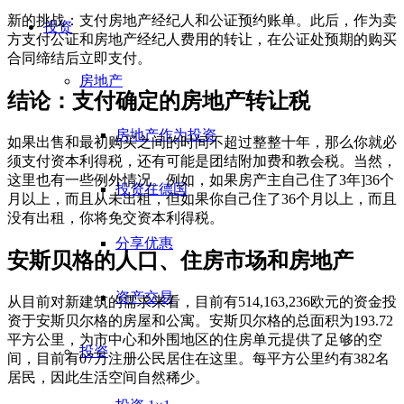
新的挑战：支付房地产经纪人和公证预约账单。此后，作为卖
投资
方支付公证和房地产经纪人费用的转让，在公证处预期的购买
合同缔结后立即支付。
房地产
结论：支付确定的房地产转让税
房地产作为投资
如果出售和最初购买之间的时间不超过整整十年，那么你就必
须支付资本利得税，还有可能是团结附加费和教会税。当然，
这里也有一些例外情况。例如，如果房产主自己住了3年]36个
投资在德国
月以上，而且从未出租，但如果你自己住了36个月以上，而且
没有出租，你将免交资本利得税。
分享优惠
安斯贝格的人口、住房市场和房地产
资产交易
从目前对新建筑的需求来看，目前有514,163,236欧元的资金投
资于安斯贝尔格的房屋和公寓。安斯贝尔格的总面积为193.72
平方公里，为市中心和外围地区的住房单元提供了足够的空
投资
间，目前有07万注册公民居住在这里。每平方公里约有382名
居民，因此生活空间自然稀少。