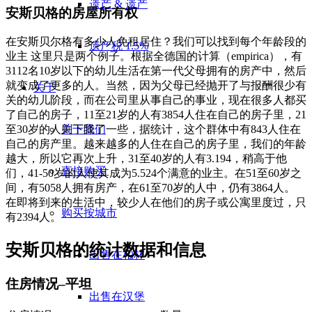
遗产 & 遗产
安斯贝格的房屋所有权
在安斯贝尔格有多少人免租居住？我们可以找到每个年龄段的
遗产税 1.5%
业主 这里只是两个例子。根据全德国的计算（empirica），有
3112名10岁以下的幼儿生活在第一代父母拥有的房产中，然后
就变成了更多的人。当然，因为父母已经抛开了与报酬很少有
关于
关的幼儿阶段，而在公司里从事自己的事业，现在很多人都买
了自己的房子，11至21岁的人有3854人住在自己的房子里，21
关于我们
至30岁的人则下降了一些，据统计，这个群体中有843人住在
自己的房产里。越来越多的人住在自己的房子里，我们的年龄
越大，所以它再次上升，31至40岁的人有3.194，稍高于他
直接购买
们，41-50岁的人使其成为5.524个满意的业主。在51至60岁之
间，有5058人拥有房产，在61至70岁的人中，仍有3864人。
在即将到来的生活中，较少人在他们的房子或公寓里度过，只
购买按城市
有2394人。
安斯贝格的统计数据和信息
出售在柏林
住房情况–平坦
出售在汉堡