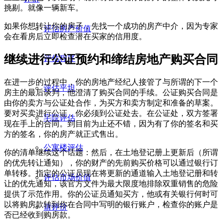
挑剔。就像一辆新车。
如果你想转让你的房子，先找一个成功的房产中介，因为专家
评估房产价值
会在看房后立即检查潜在买家的信用度。
继续进行公证预约和缔结房地产购买合同
评估程序
在进一步的过程中，你的房地产经纪人接管了与所谓的下一个
评估平坦
房主的最后谈判，他澄清了购买合同的手续。公证购买合同是
由你的卖方与公证处合作，为买方和卖方制定和准备的草案。
要对买卖进行公证，你必须到公证处去。在公证处，双方签署
宅院评估
现在手上的合同。到目前为止还不错，因为有了你的签名和买
方的签名，你的房产就正式售出。
公寓楼评估
你的清单继续这个话题：然后，在土地登记册上更新后（所谓
的优先转让通知），你的财产的先前购买价格可以通过银行订
单转移。指定的公证员现在将更新的通道输入土地登记册和转
评估市场价值
让的优先通知，该官方文件为最大限度地排除双重销售的危险
提供了示范作用。你的公证员通知买方，他或有关银行何时可
以将购房款转到你在合同中写明的银行账户，检查你的账户是
请评价
否已经收到购房款。