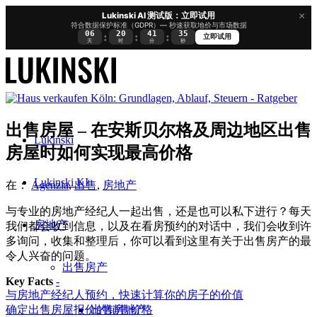
×
Lukinski AI 测试版：立即试用
符合数据保护标准（GDPR）— 秒速获取地价与市场数据
06
20
41
35
:
:
:
立即试用
天
时
分
秒
出售房屋 – 在安斯贝尔格及周边地区出售
Lukinski
房屋时如何实现最高价格
Lukinski KI
在：
Agenzia
,
出售
,
房地产
与专业的房地产经纪人一起出售，还是也可以私下进行？每天
房地产
我们都会收到信息，以及在看房预约的对话中，我们会收到许
多询问，收集和整理后，你可以看到这里有关于出售房产的最
令人兴奋的问题。
出售房产
Key Facts
-
与房地产经纪人预约，快速计算你的房子的价值
出售房地产
确定出售房屋报价的销售价格