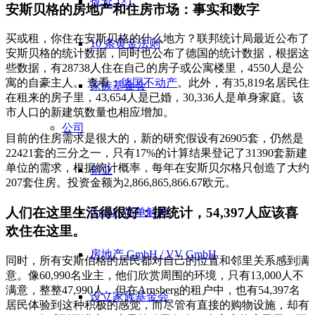
投资 1×1
安斯贝格的房地产和住房市场：事实和数字
买或租，你住在安斯贝格的什么地方？联邦统计局最近公布了
10 条黄金法则
安斯贝格的统计数据，同时也公布了德国的统计数据，根据这
些数据，有28738人住在自己的房子或公寓楼里，4550人是公
寓的自豪主人。 查看：
德国不动产
。此外，有35,819名居民住
家族基金会
在租来的房子里，43,654人是已婚，30,336人是单身家庭。该
市人口的新建筑数量也相应增加。
公司
目前的住房需求是很大的，新的研究假设有26905套，仍然是
22421套的三分之一，只有17%的计算结果登记了31390套新建
单位的需求，根据统计概率，每年在安斯贝尔格只创造了大约
创业
207套住房。投资金额为2,866,865,866.67欧元。
人们在这里生活得很好：据统计，54,397人应该喜
GmbH 简单解释
欢住在这里。
房地产 GmbH / VV GmbH
同时，所有安斯伯格的居民都对自己的位置和邻里关系感到满
意。像60,990名业主，他们欣赏周围的环境，只有13,000人不
满意，整整47,990人，但在Arnsberg的租户中，也有54,397名
设立家族基金会
居民体验到这种积极的感觉，而尽管有直接的购物设施，却有