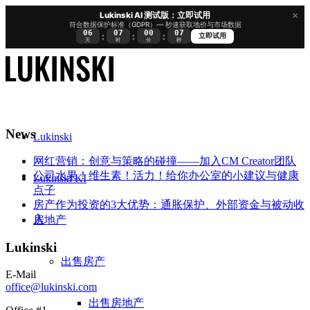
×
Lukinski AI 测试版：立即试用
符合数据保护标准（GDPR）— 秒速获取地价与市场数据
06
07
00
06
:
:
:
立即试用
天
时
分
秒
News
Lukinski
网红营销：创意与策略的碰撞——加入CM Creator团队
公司水果！维生素！活力！给你办公室的小建议与健康
Lukinski KI
点子
房产作为投资的3大优势：通胀保护、外部资金与被动收
入
房地产
Lukinski
出售房产
E-Mail
office@lukinski.com
出售房地产