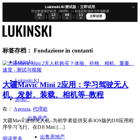
×
Lukinski AI 测试版：立即试用
符合数据保护标准（GDPR）— 秒速获取地价与市场数据
06
12
00
10
:
:
:
立即试用
天
时
分
秒
标签存档：
Fondazione in contanti
Lukinski
Lukinski KI
大疆Mavic Mini 2应用：学习驾驶无人
机、发射、装载、相机等–教程
房地产
在：
Agenzia
,
代理处
出售房产
大疆Mavic迷你无人机–为初学者提供安卓/iOS版的DJI应用程
序学习飞行。在DJI Mini […]
出售房地产
阅读更多