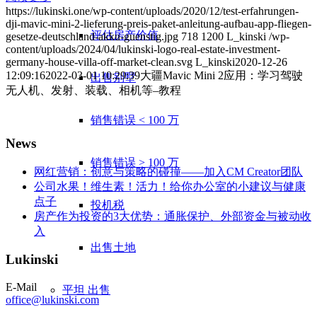
https://lukinski.one/wp-content/uploads/2020/12/test-erfahrungen-
dji-mavic-mini-2-lieferung-preis-paket-anleitung-aufbau-app-fliegen-
评估房产价值
gesetze-deutschland-akku-guenstig.jpg
718
1200
L_kinski
/wp-
content/uploads/2024/04/lukinski-logo-real-estate-investment-
germany-house-villa-off-market-clean.svg
L_kinski
2020-12-26
12:09:16
2022-03-01 10:29:39
大疆Mavic Mini 2应用：学习驾驶
出售别墅
无人机、发射、装载、相机等–教程
销售错误 < 100 万
News
销售错误 > 100 万
网红营销：创意与策略的碰撞——加入CM Creator团队
公司水果！维生素！活力！给你办公室的小建议与健康
点子
投机税
房产作为投资的3大优势：通胀保护、外部资金与被动收
入
出售土地
Lukinski
E-Mail
平坦
出售
office@lukinski.com