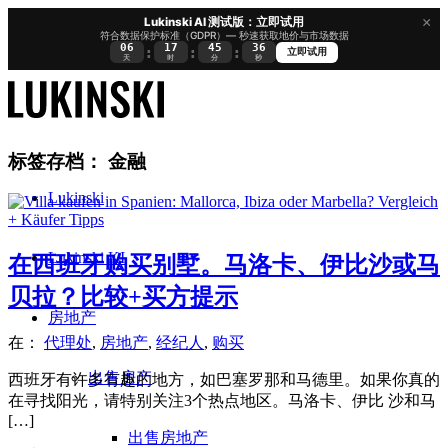
×
Lukinski AI 测试版：立即试用
符合数据保护标准（GDPR）— 秒速获取地价与市场数据
06
17
45
35
:
:
:
立即试用
天
时
分
秒
标签存档：
金融
Lukinski
Lukinski KI
在西班牙购买别墅。马洛卡、伊比沙或马
贝拉？比较+买方提示
房地产
在：
代理处
,
房地产
,
经纪人
,
购买
出售房产
西班牙有许多有趣的地方，如巴塞罗那和马德里。如果你真的
在寻找阳光，请特别关注3个热点地区。马洛卡、伊比 沙和马
[…]
出售房地产