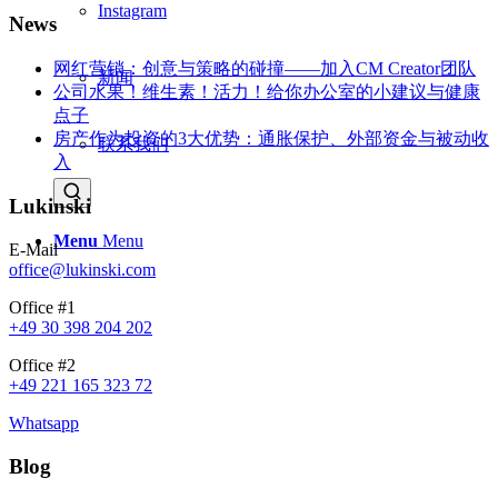
Instagram
News
网红营销：创意与策略的碰撞——加入CM Creator团队
新闻
公司水果！维生素！活力！给你办公室的小建议与健康
点子
房产作为投资的3大优势：通胀保护、外部资金与被动收
联系我们
入
Lukinski
Menu
Menu
E-Mail
office@lukinski.com
Office #1
+49 30 398 204 202
Office #2
+49 221 165 323 72
Whatsapp
Blog