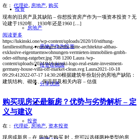
在：
代理处
,
房地产
,
购买
投资
现有的旧房产及其缺陷 – 你想投资房产作为一项资本投资？无
论建于1920年、1930年还是1960 […]
房地产
阅读更多
https://lukinski.one/wp-content/uploads/2020/10/stiftung-
房地产作为投资
familienstiftung-vermoegen-berlin-mitte-architektur-altbau-
exklusive-eigentuemswohnungen-vermieten-immobilien-gmbh-
oder-stiftung-ratgeber.jpg
708
1200
Laura
/wp-
content/uploads/2024/04/lukinski-logo-real-estate-investment-
投资在德国
germany-house-villa-off-market-clean.svg
Laura
2021-10-18
09:29:41
2022-07-17 14:30:20
根据建筑年份划分的房地产缺陷：
建筑结构、砌体、保温层及相关内容 – 估值
分享优惠
购买现房还是新房？优势与劣势解析 – 定
资产交易
义与建议
投资
在：
代理处
,
房地产
,
资本投资
现房或新房 – 在 房地产购买 时，您可以选择两种类型的房