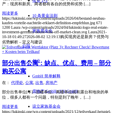
投资 1×1
产：现房和新房。两者都有各自的优势和劣势 […]
阅读更多
10 条黄金法则
https://lukinski.one/wp-content/uploads/2026/04/bestand-neubau-
kaufen-vorteile-nachteile-erklaert-definition-empfehlun.jpg
671
1200
Laura
/wp-content/uploads/2024/04/lukinski-logo-real-estate-
家族基金会
investment-germany-house-villa-off-market-clean.svg
Laura
2021-
10-18 01:49:27
2026-08-02 12:19:13
购买现房还是新房？优势与
劣势解析 – 定义与建议
公司
创业
部分出售公寓：缺点、优点、费用 – 部分
购买公寓
GmbH 简单解释
在：
代理处
,
公寓
,
出售
,
房地产
房地产 GmbH / VV GmbH
部分出售单位[年] –旧楼单位、阁楼单位或有露台和地块的单
位，很多人都有一个问题，特别是到了晚年， […]
设立家族基金会
阅读更多
https://lukinski.one/wp-content/uploads/2021/12/teilverkauf-beispiel-