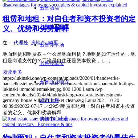
出售酒店
租赁和地租：对自住者和资本投资者的定
出售地下车库
义、优势和劣势解释
在：
代理处
,
房地产
,
购买
出售停车场
地面租赁和租赁权 – 什么是地面租赁？地租是如何运作的，地
租是向谁支付的？无论是自住还是资本投资， […]
出售停车位
阅读更多
https://lukinski.one/wp-content/uploads/2020/01/handwerke-
出售商业物业
baustelle-steine-ausrichten-haus-bau-verkauf-kauf-bauen-hilfe-tipps-
lukinski-immobilienmakler.jpg
800
1200
Laura
/wp-
content/uploads/2024/04/lukinski-logo-real-estate-investment-
germany-house-villa-off-market-clean.svg
Laura
2021-10-20
超市出售
09:39:09
2022-07-17 14:29:54
租赁和地租：对自住者和资本投资
者的定义、优势和劣势解释
购物中心出售
评价