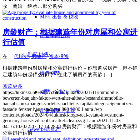
收，离婚，继承…部分购买
MFH 出售 & 税收
房龄财产：根据建造年份对房屋和公寓进
出售单间公寓
行估值
别墅
出售
在：
代理处
,
房地产
,
资本投资
根据建筑年份对房屋和公寓进行估价 – 你想购买房产，但不确
出售别墅
定建筑年份起什么作用？在此了解房产的高龄 […]
阅读更多
别墅（宅院）评价
https://lukinski.one/wp-content/uploads/2021/11/immobilie-
bewerten-baujahr-faktor-wert-alter-altbau-bestandsimmobilie-
bausubstanz-mangel-vorteile-nachteile-kapitalanleger-eigennutzer-
fassade-fenster-haus-stadt.jpg
800
1200
Laura
/wp-
出售别墅：错误
content/uploads/2024/04/lukinski-logo-real-estate-investment-
germany-house-villa-off-market-clean.svg
Laura
2021-11-03
04:16:10
2022-07-17 14:28:01
房龄财产：根据建造年份对房屋和
Gewerbe
房地产
公寓进行估值