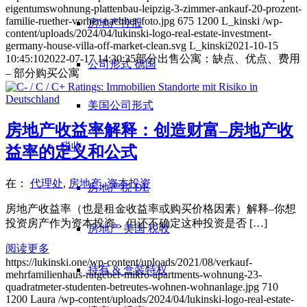
eigentumswohnung-plattenbau-leipzig-3-zimmer-ankauf-20-prozent-
familie-ruether-vorher-nachher-foto.jpg
675
1200
L_kinski
/wp-
房地产控股
content/uploads/2024/04/lukinski-logo-real-estate-investment-
germany-house-villa-off-market-clean.svg
L_kinski
2021-10-15
10:45:10
2022-07-17 14:30:35
部分出售公寓：缺点、优点、费用
公司形式 德国
– 部分购买公寓
美国公司形式
房地产收益率解释：创造财富–房地产收
税收
益率的定义和公式
在：
代理处
,
房地产
,
资本投资
房地产税 DE
房地产收益率（也是租金收益率或购买价格因素）解释–你想
投资房产作为资本投资，但还不确定这种投资是否 […]
房地产 美国 税收
阅读更多
https://lukinski.one/wp-content/uploads/2021/08/verkauf-
持有 & 盒装特权
mehrfamilienhaus-ratgeber-mikro-apartments-wohnung-23-
quadratmeter-studenten-betreutes-wohnen-wohnanlage.jpg
710
1200
Laura
/wp-content/uploads/2024/04/lukinski-logo-real-estate-