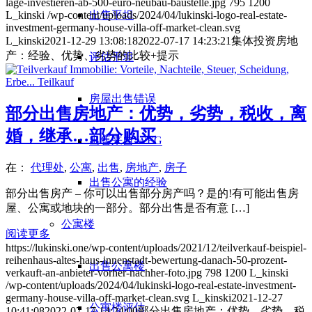
lage-investieren-ab-500-euro-neubau-baustelle.jpg
795
1200
出售平坦
L_kinski
/wp-content/uploads/2024/04/lukinski-logo-real-estate-
investment-germany-house-villa-off-market-clean.svg
L_kinski
2021-12-29 13:08:18
2022-07-17 14:23:21
集体投资房地
产：经验、优势、劣势的比较+提示
评估平坦
房屋出售错误
部分出售房地产：优势，劣势，税收，离
婚，继承…部分购买
出售来自 WEG
在：
代理处
,
公寓
,
出售
,
房地产
,
房子
出售公寓的经验
部分出售房产 – 你可以出售部分房产吗？是的!有可能出售房
屋、公寓或地块的一部分。部分出售是否有意 […]
公寓楼
阅读更多
https://lukinski.one/wp-content/uploads/2021/12/teilverkauf-beispiel-
reihenhaus-altes-haus-innenstadt-bewertung-danach-50-prozent-
出售公寓楼
verkauft-an-anbieter-vorher-nachher-foto.jpg
798
1200
L_kinski
/wp-content/uploads/2024/04/lukinski-logo-real-estate-investment-
germany-house-villa-off-market-clean.svg
L_kinski
2021-12-27
公寓楼评估
10:41:08
2022-07-17 14:24:00
部分出售房地产：优势，劣势，税