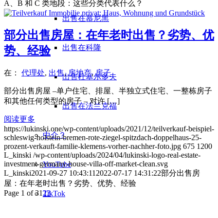
A、B 和 C 类地段：这些分类代表什么？
出售在慕尼黑
部分出售房屋：在年老时出售？劣势、优
出售在科隆
势、经验
在：
代理处
,
出售
,
房地产
,
房子
出售杜塞尔多夫
部分出售房屋 –单户住宅、排屋、半独立式住宅、一整栋房子
和其他任何类型的房子 – 对许 […]
出售在法兰克福
阅读更多
https://lukinski.one/wp-content/uploads/2021/12/teilverkauf-beispiel-
中介？
schleswig-holstein-bremen-rote-ziegel-spitzdach-doppelhaus-25-
prozent-verkauft-familie-klemens-vorher-nachher-foto.jpg
675
1200
L_kinski
/wp-content/uploads/2024/04/lukinski-logo-real-estate-
investment-germany-house-villa-off-market-clean.svg
YouTube
L_kinski
2021-09-27 10:43:11
2022-07-17 14:31:22
部分出售房
屋：在年老时出售？劣势、优势、经验
Page 1 of 3
1
2
3
TikTok