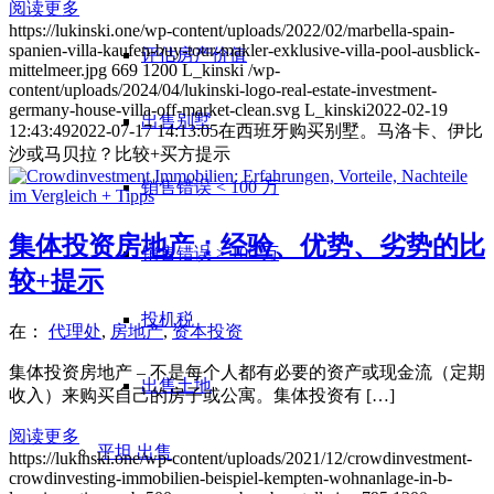
阅读更多
https://lukinski.one/wp-content/uploads/2022/02/marbella-spain-
spanien-villa-kaufen-buy-tour-makler-exklusive-villa-pool-ausblick-
评估房产价值
mittelmeer.jpg
669
1200
L_kinski
/wp-
content/uploads/2024/04/lukinski-logo-real-estate-investment-
germany-house-villa-off-market-clean.svg
L_kinski
2022-02-19
出售别墅
12:43:49
2022-07-17 14:13:05
在西班牙购买别墅。马洛卡、伊比
沙或马贝拉？比较+买方提示
销售错误 < 100 万
集体投资房地产：经验、优势、劣势的比
销售错误 > 100 万
较+提示
投机税
在：
代理处
,
房地产
,
资本投资
集体投资房地产 – 不是每个人都有必要的资产或现金流（定期
出售土地
收入）来购买自己的房子或公寓。集体投资有 […]
阅读更多
平坦
出售
https://lukinski.one/wp-content/uploads/2021/12/crowdinvestment-
crowdinvesting-immobilien-beispiel-kempten-wohnanlage-in-b-