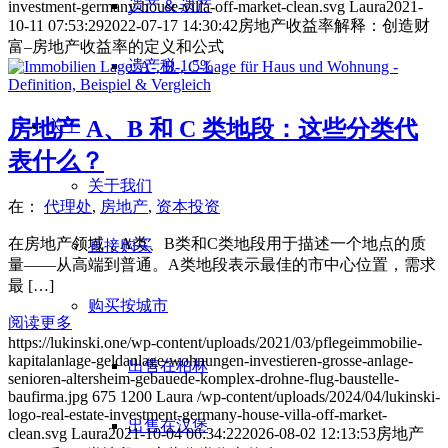
遗产 & 遗产
investment-germany-house-villa-off-market-clean.svg
Laura
2021-
10-11 07:53:29
2022-07-17 14:30:42
房地产收益率解释：创造财
富–房地产收益率的定义和公式
遗产税 1.5%
房地产 A、B 和 C 类地段：这些分类代
关于
表什么？
关于我们
在：
代理处
,
房地产
,
资本投资
在房地产领域，A类、B类和C类地段用于描述一个地点的质
直接购买
量——从高端到普通。A类地段表示最佳的市中心位置，需求
最 […]
购买按城市
阅读更多
https://lukinski.one/wp-content/uploads/2021/03/pflegeimmobilie-
kapitalanlage-geldanlage-wohnungen-investieren-grosse-anlage-
出售在柏林
senioren-altersheim-gebauede-komplex-drohne-flug-baustelle-
baufirma.jpg
675
1200
Laura
/wp-content/uploads/2024/04/lukinski-
logo-real-estate-investment-germany-house-villa-off-market-
出售在汉堡
clean.svg
Laura
2021-10-04 06:34:22
2026-08-02 12:13:53
房地产