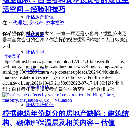
物业面积：自住者和资本投资者的最佳生
活空间 – 经验和技巧
评估房产价值
在：
代理处
,
房地产
,
资本投资
你希望你的财产有多大？- 一室一厅还是小套房？微型公寓还
评估程序
是与室友合租的公寓？你选择的投资类型和你的个人目标决定
[…]
评估平坦
阅读更多
https://lukinski.one/wp-content/uploads/2021/10/fenster-licht-haus-
wohnung-einrichtung-tipps-wohnzimmer-esszimmer-lampe-sofa-
宅院评估
stuhl.jpg
800
1200
Laura
/wp-content/uploads/2024/04/lukinski-
logo-real-estate-investment-germany-house-villa-off-market-
clean.svg
Laura
2021-10-19 21:58:09
2022-07-17 14:30:12
物业面
公寓楼评估
积：自住者和资本投资者的最佳生活空间 – 经验和技巧
评估市场价值
根据建筑年份划分的房地产缺陷：建筑结
构、砌体、保温层及相关内容 – 估值
请评价