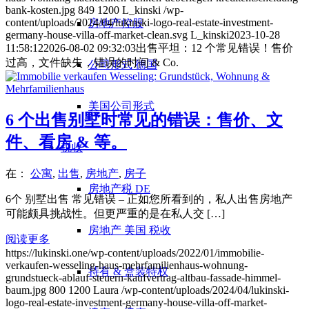
bank-kosten.jpg
849
1200
L_kinski
/wp-
content/uploads/2024/04/lukinski-logo-real-estate-investment-
房地产控股
germany-house-villa-off-market-clean.svg
L_kinski
2023-10-28
11:58:12
2026-08-02 09:32:03
出售平坦：12 个常见错误！售价
过高，文件缺失，错误的时间 & Co.
公司形式 德国
美国公司形式
6 个出售别墅时常见的错误：售价、文
件、看房 & 等。
税收
在：
公寓
,
出售
,
房地产
,
房子
房地产税 DE
6个 别墅出售 常见错误 – 正如您所看到的，私人出售房地产
可能颇具挑战性。但更严重的是在私人交 […]
房地产 美国 税收
阅读更多
https://lukinski.one/wp-content/uploads/2022/01/immobilie-
verkaufen-wesseling-haus-mehrfamilienhaus-wohnung-
持有 & 盒装特权
grundstueck-ablauf-steuern-kaufvertrag-altbau-fassade-himmel-
baum.jpg
800
1200
Laura
/wp-content/uploads/2024/04/lukinski-
logo-real-estate-investment-germany-house-villa-off-market-