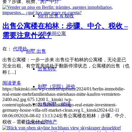
要？步骤、税费、房产中介
MFH 出售 & 税收
出售公寓楼在柏林：步骤、中介、税收 –
出售单间公寓
需要注意什么？
在：
代理处
别墅
出售
出售公寓楼：一步一步来 出售位于柏林的公寓楼，无论是已
完全出租、有空置房或处于翻新停滞状态，公寓楼的出售（也
出售别墅
称 […]
阅读更多
别墅（宅院）评价
https://lukinski.one/wp-content/uploads/2024/01/berlin-immobilie-
real-estate-mehrfamilienhaus-mietshaus-mitte-kaufen-vermieten-
2400-m2.jpg
675
1200
L_kinski
/wp-
出售别墅：错误
content/uploads/2024/04/lukinski-logo-real-estate-investment-
germany-house-villa-off-market-clean.svg
L_kinski
2024-02-11
08:06:09
2026-08-02 13:13:24
出售公寓楼在柏林：步骤、中介、
税收 – 需要注意什么？
Gewerbe
房地产