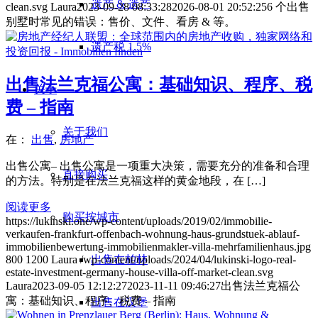
遗产 & 遗产
clean.svg
Laura
2023-09-28 08:33:28
2026-08-01 20:52:25
6 个出售
别墅时常见的错误：售价、文件、看房 & 等。
遗产税 1.5%
出售法兰克福公寓：基础知识、程序、税
关于
费 – 指南
关于我们
在：
出售
,
房地产
出售公寓– 出售公寓是一项重大决策，需要充分的准备和合理
直接购买
的方法。特别是在法兰克福这样的黄金地段，在 […]
阅读更多
购买按城市
https://lukinski.one/wp-content/uploads/2019/02/immobilie-
verkaufen-frankfurt-offenbach-wohnung-haus-grundstuek-ablauf-
immobilienbewertung-immobilienmakler-villa-mehrfamilienhaus.jpg
出售在柏林
800
1200
Laura
/wp-content/uploads/2024/04/lukinski-logo-real-
estate-investment-germany-house-villa-off-market-clean.svg
Laura
2023-09-05 12:12:27
2023-11-11 09:46:27
出售法兰克福公
寓：基础知识、程序、税费 – 指南
出售在汉堡