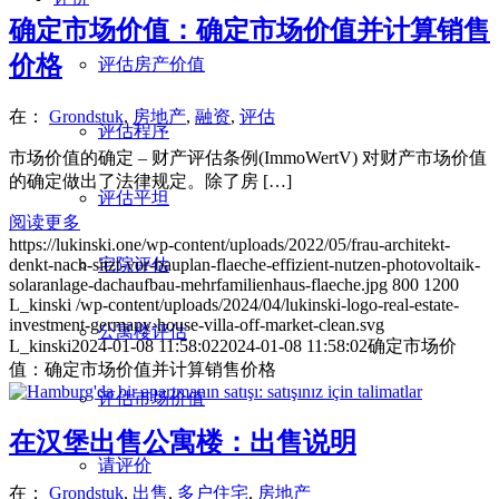
确定市场价值：确定市场价值并计算销售
价格
评估房产价值
在：
Grondstuk
,
房地产
,
融资
,
评估
评估程序
市场价值的确定 – 财产评估条例(ImmoWertV) 对财产市场价值
的确定做出了法律规定。除了房 […]
评估平坦
阅读更多
https://lukinski.one/wp-content/uploads/2022/05/frau-architekt-
宅院评估
denkt-nach-sitzt-vor-bauplan-flaeche-effizient-nutzen-photovoltaik-
solaranlage-dachaufbau-mehrfamilienhaus-flaeche.jpg
800
1200
L_kinski
/wp-content/uploads/2024/04/lukinski-logo-real-estate-
investment-germany-house-villa-off-market-clean.svg
公寓楼评估
L_kinski
2024-01-08 11:58:02
2024-01-08 11:58:02
确定市场价
值：确定市场价值并计算销售价格
评估市场价值
在汉堡出售公寓楼：出售说明
请评价
在：
Grondstuk
,
出售
,
多户住宅
,
房地产