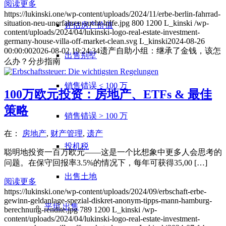
阅读更多
https://lukinski.one/wp-content/uploads/2024/11/erbe-berlin-fahrrad-
situation-neu-unerfahren-sucht-hilfe.jpg
800
1200
L_kinski
/wp-
评估房产价值
content/uploads/2024/04/lukinski-logo-real-estate-investment-
germany-house-villa-off-market-clean.svg
L_kinski
2024-08-26
00:00:00
2026-08-02 19:24:34
遗产自助小组：继承了金钱，该怎
出售别墅
么办？分步指南
销售错误 < 100 万
100万欧元投资：房地产、ETFs & 最佳
策略
销售错误 > 100 万
在：
房地产
,
财产管理
,
遗产
投机税
聪明地投资一百万欧元——这是一个比想象中更多人会思考的
问题。在保守回报率3.5%的情况下，每年可获得35,00 […]
出售土地
阅读更多
https://lukinski.one/wp-content/uploads/2024/09/erbschaft-erbe-
gewinn-geldanlage-spezial-diskret-anonym-tipps-mann-hamburg-
平坦
出售
berechnung-rendite.jpg
789
1200
L_kinski
/wp-
content/uploads/2024/04/lukinski-logo-real-estate-investment-