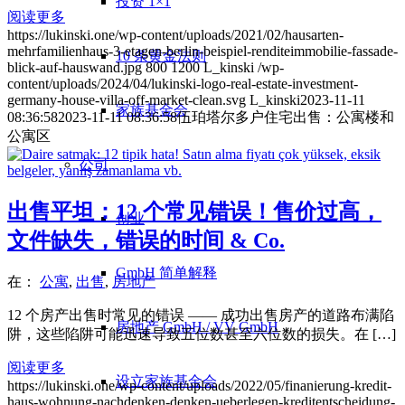
投资 1×1
阅读更多
https://lukinski.one/wp-content/uploads/2021/02/hausarten-
mehrfamilienhaus-3-etagen-berlin-beispiel-renditeimmobilie-fassade-
10 条黄金法则
blick-auf-hauswand.jpg
800
1200
L_kinski
/wp-
content/uploads/2024/04/lukinski-logo-real-estate-investment-
germany-house-villa-off-market-clean.svg
L_kinski
2023-11-11
家族基金会
08:36:58
2023-11-11 08:36:58
伍珀塔尔多户住宅出售：公寓楼和
公寓区
公司
出售平坦：12 个常见错误！售价过高，
创业
文件缺失，错误的时间 & Co.
GmbH 简单解释
在：
公寓
,
出售
,
房地产
12 个房产出售时常见的错误 —— 成功出售房产的道路布满陷
房地产 GmbH / VV GmbH
阱，这些陷阱可能迅速导致五位数甚至六位数的损失。在 […]
阅读更多
设立家族基金会
https://lukinski.one/wp-content/uploads/2022/05/finanierung-kredit-
haus-wohnung-nachdenken-denken-ueberlegen-kreditentscheidung-