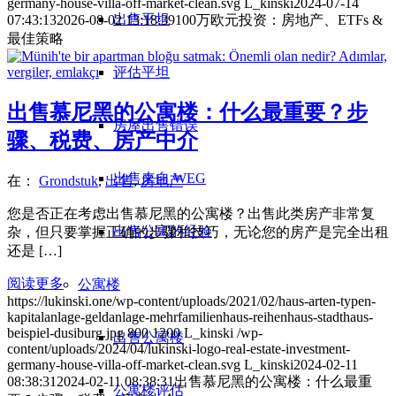
germany-house-villa-off-market-clean.svg
L_kinski
2024-07-14
出售平坦
07:43:13
2026-08-02 13:18:39
100万欧元投资：房地产、ETFs &
最佳策略
评估平坦
出售慕尼黑的公寓楼：什么最重要？步
房屋出售错误
骤、税费、房产中介
出售来自 WEG
在：
Grondstuk
,
出售
,
房地产
您是否正在考虑出售慕尼黑的公寓楼？出售此类房产非常复
出售公寓的经验
杂，但只要掌握正确的步骤和技巧，无论您的房产是完全出租
还是 […]
阅读更多
公寓楼
https://lukinski.one/wp-content/uploads/2021/02/haus-arten-typen-
kapitalanlage-geldanlage-mehrfamilienhaus-reihenhaus-stadthaus-
beispiel-dusiburg.jpg
800
1200
L_kinski
/wp-
出售公寓楼
content/uploads/2024/04/lukinski-logo-real-estate-investment-
germany-house-villa-off-market-clean.svg
L_kinski
2024-02-11
08:38:31
2024-02-11 08:38:31
出售慕尼黑的公寓楼：什么最重
公寓楼评估