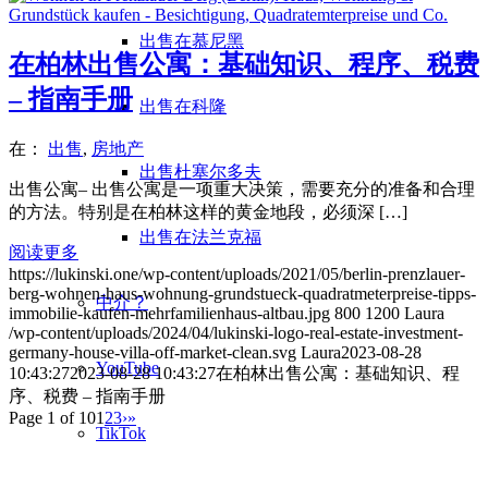
出售在慕尼黑
在柏林出售公寓：基础知识、程序、税费
– 指南手册
出售在科隆
在：
出售
,
房地产
出售杜塞尔多夫
出售公寓– 出售公寓是一项重大决策，需要充分的准备和合理
的方法。特别是在柏林这样的黄金地段，必须深 […]
出售在法兰克福
阅读更多
https://lukinski.one/wp-content/uploads/2021/05/berlin-prenzlauer-
berg-wohnen-haus-wohnung-grundstueck-quadratmeterpreise-tipps-
中介？
immobilie-kaufen-mehrfamilienhaus-altbau.jpg
800
1200
Laura
/wp-content/uploads/2024/04/lukinski-logo-real-estate-investment-
germany-house-villa-off-market-clean.svg
Laura
2023-08-28
YouTube
10:43:27
2023-08-28 10:43:27
在柏林出售公寓：基础知识、程
序、税费 – 指南手册
Page 1 of 10
1
2
3
›
»
TikTok