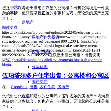
投资
您是否正在考虑出售您在汉堡的公寓楼？出售公寓楼是一件复
杂的事情，但只要掌握正确的步骤和技巧，无论您的房产是完
全 […]
房地产
阅读更多
https://lukinski.one/wp-content/uploads/2022/05/ehepaar-prueft-
finanzierungsangebot-hamburg-eigentumswohnung-vermieter-mit-
房地产作为投资
stift-notebook-rechnen-auf-papier.jpg
800
1200
L_kinski
/wp-
content/uploads/2024/04/lukinski-logo-real-estate-investment-
germany-house-villa-off-market-clean.svg
L_kinski
2023-12-11
投资在德国
08:25:28
2023-12-11 08:25:28
在汉堡出售公寓楼：出售说明
分享优惠
伍珀塔尔多户住宅出售：公寓楼和公寓区
资产交易
在：
Grondstuk
,
出售
,
多户住宅
,
房地产
您想出售您在伍珀塔尔的公寓吗？伍珀塔尔的房地产市场为卖
投资
家提供了众多机会，但也存在一些挑战。无论您的公寓楼是完
全 […]