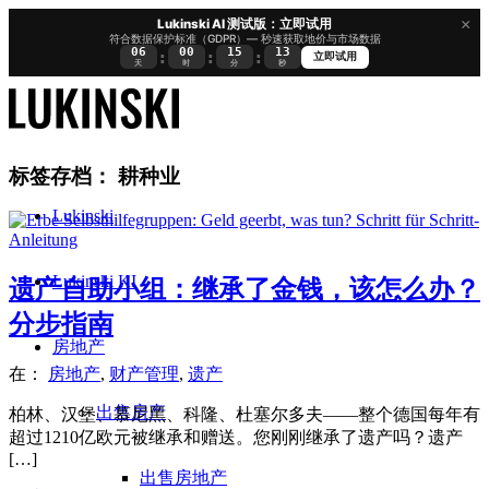
×
Lukinski AI 测试版：立即试用
符合数据保护标准（GDPR）— 秒速获取地价与市场数据
06
00
15
12
:
:
:
立即试用
天
时
分
秒
标签存档：
耕种业
Lukinski
Lukinski KI
遗产自助小组：继承了金钱，该怎么办？
分步指南
房地产
在：
房地产
,
财产管理
,
遗产
出售房产
柏林、汉堡、慕尼黑、科隆、杜塞尔多夫——整个德国每年有
超过1210亿欧元被继承和赠送。您刚刚继承了遗产吗？遗产
[…]
出售房地产