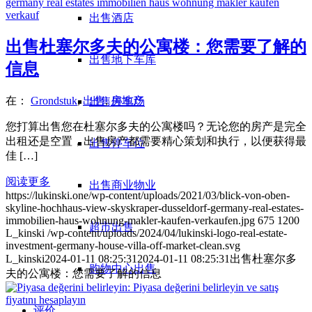
出售酒店
出售杜塞尔多夫的公寓楼：您需要了解的
出售地下车库
信息
在：
Grondstuk
,
出售
,
房地产
出售停车场
您打算出售您在杜塞尔多夫的公寓楼吗？无论您的房产是完全
出租还是空置，出售房产都需要精心策划和执行，以便获得最
出售停车位
佳 […]
阅读更多
出售商业物业
https://lukinski.one/wp-content/uploads/2021/03/blick-von-oben-
skyline-hochhaus-view-skyskraper-dusseldorf-germany-real-estates-
immobilien-haus-wohnung-makler-kaufen-verkaufen.jpg
675
1200
超市出售
L_kinski
/wp-content/uploads/2024/04/lukinski-logo-real-estate-
investment-germany-house-villa-off-market-clean.svg
L_kinski
2024-01-11 08:25:31
2024-01-11 08:25:31
出售杜塞尔多
购物中心出售
夫的公寓楼：您需要了解的信息
评价