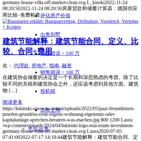
germany-house-villa-off-market-clean.svg
L_kinski
2022-11-24
08:20:50
2022-11-24 08:20:50
房屋贷款和储蓄计算器：德国供应
商比较–免费检查
评估房产价值
出售别墅
建筑节能解释：建筑节能合同、定义、比
较、合同+费用
销售错误 < 100 万
在：
代理处
,
房地产
,
指南
,
融资
销售错误 > 100 万
在建筑协会储蓄的决定是一个长期和深思熟虑的考虑。除了比
较不同的关税和建筑协会之外，还应该考虑到其他方面。建筑
物 […]
投机税
阅读更多
https://lukinski.one/wp-content/uploads/2022/05/paar-freundinnen-
出售土地
pruefen-grundriss-erste-eigene-wohnung-eigennutz-oder-
kapitalanlage-sprechen-beratern-was-machen.jpg
800
1200
Laura
/wp-content/uploads/2024/04/lukinski-logo-real-estate-investment-
平坦
出售
germany-house-villa-off-market-clean.svg
Laura
2020-07-05
07:41:00
2022-07-17 14:18:44
建筑节能解释：建筑节能合同、定