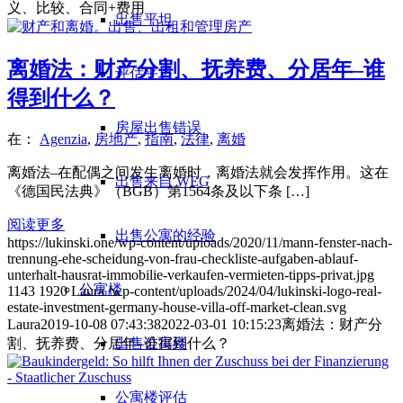
义、比较、合同+费用
出售平坦
离婚法：财产分割、抚养费、分居年–谁
评估平坦
得到什么？
房屋出售错误
在：
Agenzia
,
房地产
,
指南
,
法律
,
离婚
离婚法–在配偶之间发生离婚时，离婚法就会发挥作用。这在
出售来自 WEG
《德国民法典》（BGB）第1564条及以下条 […]
阅读更多
出售公寓的经验
https://lukinski.one/wp-content/uploads/2020/11/mann-fenster-nach-
trennung-ehe-scheidung-von-frau-checkliste-aufgaben-ablauf-
unterhalt-hausrat-immobilie-verkaufen-vermieten-tipps-privat.jpg
公寓楼
1143
1920
Laura
/wp-content/uploads/2024/04/lukinski-logo-real-
estate-investment-germany-house-villa-off-market-clean.svg
Laura
2019-10-08 07:43:38
2022-03-01 10:15:23
离婚法：财产分
出售公寓楼
割、抚养费、分居年–谁得到什么？
公寓楼评估