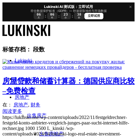
×
Lukinski AI 测试版：立即试用
符合数据保护标准（GDPR）— 秒速获取地价与市场数据
06
06
23
37
:
:
:
立即试用
天
时
分
秒
标签存档：
段数
Lukinski
Lukinski KI
房屋贷款和储蓄计算器：德国供应商比较
–免费检查
房地产
在：
房地产
,
财务
阅读更多
出售房产
https://lukinski.one/wp-content/uploads/2022/11/festgeldrechner-
festgeld-konto-anbieter-vergleich-junges-paar-sucht-internet-hilfe-
rechner.jpg
1000
1500
L_kinski
/wp-
出售房地产
content/uploads/2024/04/lukinski-logo-real-estate-investment-