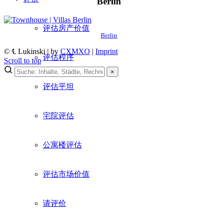
Berlin
评估房产价值
Berlin
© ℄ Lukinski | by
CXMXO
|
Imprint
评估程序
Scroll to top
×
×
评估平坦
Lukinski Newsletter
宅院评估
Exklusive Immobilien-Deals, Off-Market-Angebote und Markt-
Insights direkt ins Postfach.
公寓楼评估
Kostenlos abonnieren
Kein Spam. Jederzeit abmeldbar.
评估市场价值
请评价