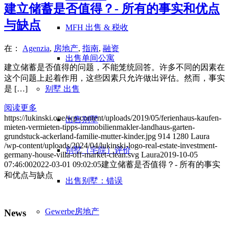
建立储蓄是否值得？- 所有的事实和优点
与缺点
MFH 出售 & 税收
在：
Agenzia
,
房地产
,
指南
,
融资
出售单间公寓
建立储蓄是否值得的问题，不能笼统回答。许多不同的因素在
这个问题上起着作用，这些因素只允许做出评估。然而，事实
是 […]
别墅
出售
阅读更多
https://lukinski.one/wp-content/uploads/2019/05/ferienhaus-kaufen-
出售别墅
mieten-vermieten-tipps-immobilienmakler-landhaus-garten-
grundstuck-ackerland-familie-mutter-kinder.jpg
914
1280
Laura
/wp-content/uploads/2024/04/lukinski-logo-real-estate-investment-
别墅（宅院）评价
germany-house-villa-off-market-clean.svg
Laura
2019-10-05
07:46:00
2022-03-01 09:02:05
建立储蓄是否值得？- 所有的事实
和优点与缺点
出售别墅：错误
Gewerbe
房地产
News