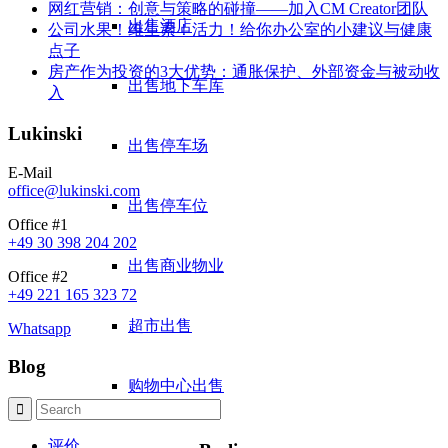
网红营销：创意与策略的碰撞——加入CM Creator团队
出售酒店
公司水果！维生素！活力！给你办公室的小建议与健康
点子
房产作为投资的3大优势：通胀保护、外部资金与被动收
出售地下车库
入
Lukinski
出售停车场
E-Mail
office@lukinski.com
出售停车位
Office #1
+49 30 398 204 202
出售商业物业
Office #2
+49 221 165 323 72
超市出售
Whatsapp
Blog
购物中心出售
评价