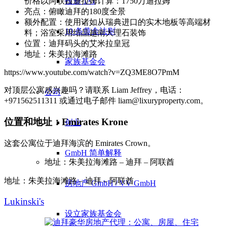
投资 1×1
价格以阿联酋迪拉姆计算：1750万迪拉姆
亮点：俯瞰迪拜的180度全景
额外配置：使用诸如从瑞典进口的实木地板等高端材
10 条黄金法则
料；浴室采用结晶越南大理石装饰
位置：迪拜码头的艾米拉皇冠
地址：朱美拉海滩路
家族基金会
https://www.youtube.com/watch?v=ZQ3ME8O7PmM
对顶层公寓感兴趣吗？请联系 Liam Jeffrey，电话：
公司
+971562511311 或通过电子邮件 liam@lixuryproperty.com。
位置和地址：Emirates Krone
创业
这套公寓位于迪拜海滨的 Emirates Crown。
GmbH 简单解释
地址：朱美拉海滩路 – 迪拜 – 阿联酋
地址：朱美拉海滩路 – 迪拜 – 阿联酋
房地产 GmbH / VV GmbH
Lukinski's
设立家族基金会