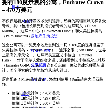
拥有180度景观的公寓，Emirates Crown
投资
– 470万美元
不仅仅是新兴的开发区域受到追捧，经典的高端区域同样备受
房地产
青睐。其中包括长期受到投资者青睐的迪拜码头（Dubai
Marina）、迪拜市中心（Downtown Dubai）和朱美拉棕榈岛
房地产作为投资
（Palm Jumeirah）。
这套公寓可以一览无余地欣赏到这一切！180度的视野涵盖了
朱美拉棕榈岛（Jumeirah Palm）、迪拜之眼（Ain Dubai，世界
投资在德国
上最高的摩天轮）、迪拜码头直至艾米拉山（Emirates
Hills），对于高尔夫爱好者来说，还能看到艾米拉高尔夫球场
分享优惠
（Emirates Golf Course）。这套公寓由一位获奖建筑师重新设
计，整个厚实的实木地板均从瑞典进口。
厨房配备了Miele品牌设备，浴室则使用了结晶越南大理石装
资产交易
饰。
价格以美元计算：476万美元
投资
价格以欧元计算：429万欧元
价格以英镑计算：360万英镑