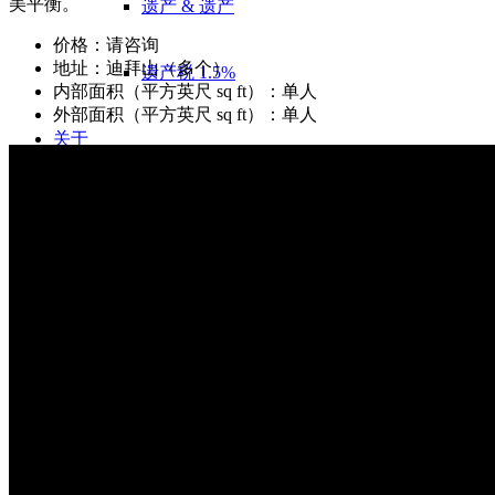
美平衡。
遗产 & 遗产
价格：请咨询
地址：迪拜山（多个）
遗产税 1.5%
内部面积（平方英尺 sq ft）：单人
外部面积（平方英尺 sq ft）：单人
关于
关于我们
直接购买
购买按城市
出售在柏林
出售在汉堡