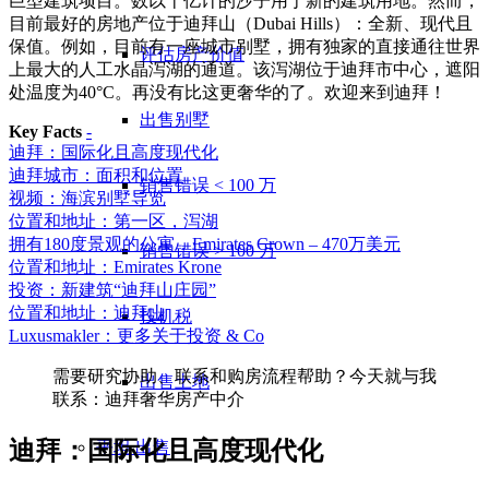
巨型建筑项目。数以十亿计的沙子用于新的建筑用地。然而，
目前最好的房地产位于迪拜山（Dubai Hills）：全新、现代且
保值。例如，目前有一座城市别墅，拥有独家的直接通往世界
评估房产价值
上最大的人工水晶泻湖的通道。该泻湖位于迪拜市中心，遮阳
处温度为40°C。再没有比这更奢华的了。欢迎来到迪拜！
出售别墅
Key Facts
-
迪拜：国际化且高度现代化
迪拜城市：面积和位置
销售错误 < 100 万
视频：海滨别墅导览
位置和地址：第一区，泻湖
拥有180度景观的公寓，Emirates Crown – 470万美元
销售错误 > 100 万
位置和地址：Emirates Krone
投资：新建筑“迪拜山庄园”
位置和地址：迪拜山
投机税
Luxusmakler：更多关于投资 & Co
需要研究协助、联系和购房流程帮助？今天就与我
出售土地
联系：迪拜奢华房产中介
迪拜：国际化且高度现代化
平坦
出售