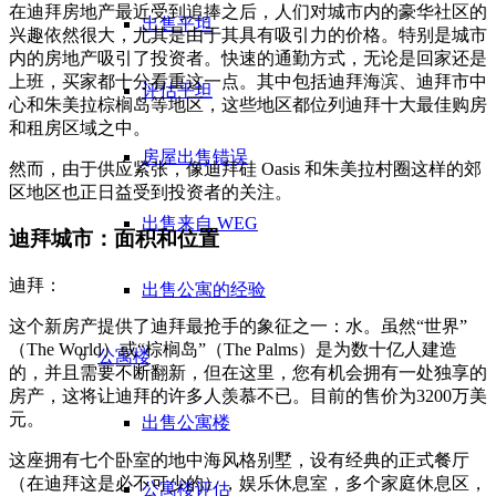
在迪拜房地产最近受到追捧之后，人们对城市内的豪华社区的
出售平坦
兴趣依然很大，尤其是由于其具有吸引力的价格。特别是城市
内的房地产吸引了投资者。快速的通勤方式，无论是回家还是
上班，买家都十分看重这一点。其中包括迪拜海滨、迪拜市中
评估平坦
心和朱美拉棕榈岛等地区，这些地区都位列迪拜十大最佳购房
和租房区域之中。
房屋出售错误
然而，由于供应紧张，像迪拜硅 Oasis 和朱美拉村圈这样的郊
区地区也正日益受到投资者的关注。
出售来自 WEG
迪拜城市：面积和位置
迪拜：
出售公寓的经验
这个新房产提供了迪拜最抢手的象征之一：水。虽然“世界”
（The World）或“棕榈岛”（The Palms）是为数十亿人建造
公寓楼
的，并且需要不断翻新，但在这里，您有机会拥有一处独享的
房产，这将让迪拜的许多人羡慕不已。目前的售价为3200万美
元。
出售公寓楼
这座拥有七个卧室的地中海风格别墅，设有经典的正式餐厅
（在迪拜这是必不可少的），娱乐休息室，多个家庭休息区，
公寓楼评估