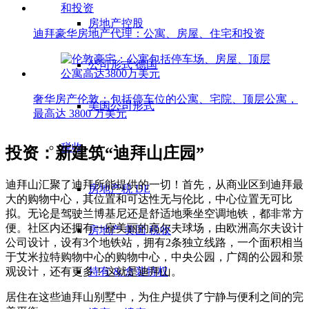
房地产控股
迪拜豪华房地产代理：公寓、房屋、住宅和投资
公司形式 德国
奢华房产伦敦：包括停车位的公寓、宅院、顶层公寓，
美国公司形式
最高达 3800 万美元
税收
投资：新建筑“迪拜山庄园”
迪拜山汇聚了迪拜所能提供的一切！首先，从商业区到迪拜最
房地产税 DE
大的购物中心，其位置和可达性无与伦比，中心位置无可比
拟。无论是驾驶兰博基尼还是舒适地乘坐空调地铁，都非常方
便。社区内还拥有一座美丽的高尔夫球场，由欧洲高尔夫设计
房地产 美国 税收
公司设计，设有3个地铁站，拥有2条独立线路，一个面积相当
于艾米拉特购物中心的购物中心，中央公园，广阔的公园和景
持有 & 盒装特权
观设计，还有更多！这就是迪拜山。
居住在这些迪拜山别墅中，为住户提供了宁静与便利之间的完