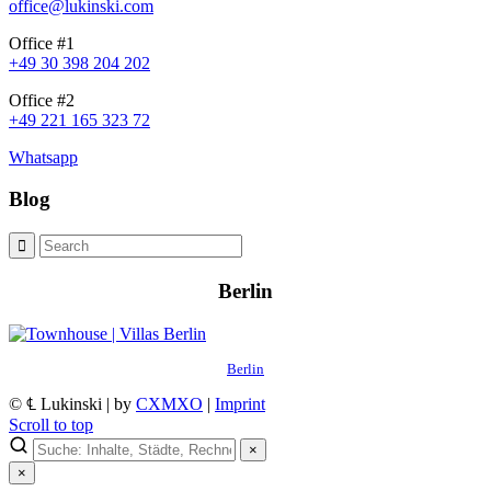
office@lukinski.com
Office #1
+49 30 398 204 202
Office #2
+49 221 165 323 72
Whatsapp
Blog
Berlin
Berlin
© ℄ Lukinski | by
CXMXO
|
Imprint
Scroll to top
×
×