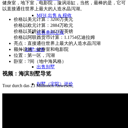
健身室，地下室，电影院，漩涡浴缸，当然，最棒的是，它可
以直接通往世界上最大的人造水晶泻湖。
MFH 出售 & 税收
价格以美元计算：3200万美元
价格以欧元计算：2884万欧元
价格以英镑计算：2423万英镑
出售单间公寓
价格以阿联酋货币计算：1.1754亿迪拉姆
亮点：直接通往世界上最大的人造水晶泻湖
额外设施：健身室和电影院
别墅
出售
位置：第一区，泻湖
卧室：7间（地中海风格）
出售别墅
视频：海滨别墅导览
别墅（宅院）评价
Tour durch das 23 Millionen Anwesen。
出售别墅：错误
Gewerbe
房地产