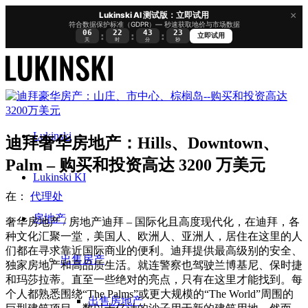
×
Lukinski AI 测试版：立即试用
符合数据保护标准（GDPR）— 秒速获取地价与市场数据
06
22
43
22
:
:
:
立即试用
天
时
分
秒
Lukinski
迪拜奢华房地产：Hills、Downtown、
Palm – 购买和投资高达 3200 万美元
Lukinski KI
在：
代理处
房地产
奢华房地产 / 房地产迪拜 – 国际化且高度现代化，在迪拜，各
种文化汇聚一堂，美国人、欧洲人、亚洲人，居住在这里的人
们都在寻求靠近国际商业的便利。迪拜提供最高级别的安全、
出售房产
独家房地产和高品质生活。就连警察也驾驶兰博基尼、保时捷
和玛莎拉蒂。直至一些绝对的亮点，只有在这里才能找到。每
个人都熟悉围绕“The Palms”或更大规模的“The World”周围的
出售房地产