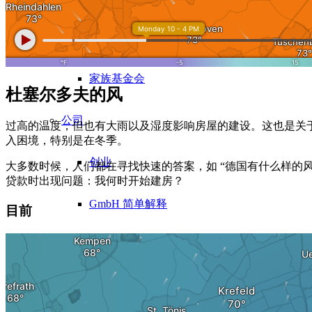
10 条黄金法则
家族基金会
杜塞尔多夫的风
公司
过高的温度，但也有大雨以及湿度影响房屋的建设。这也是关
入困境，特别是在冬季。
创业
大多数时候，人们都在寻找快速的答案，如 “德国有什么样的
贷款时出现问题：我何时开始建房？
GmbH 简单解释
目前
房地产 GmbH / VV GmbH
设立家族基金会