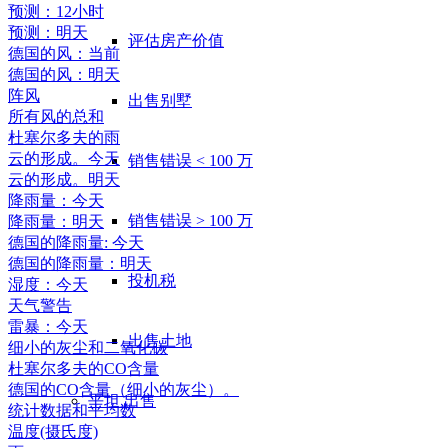
预测：12小时
预测：明天
评估房产价值
德国的风：当前
德国的风：明天
阵风
出售别墅
所有风的总和
杜塞尔多夫的雨
云的形成。今天
销售错误 < 100 万
云的形成。明天
降雨量：今天
销售错误 > 100 万
降雨量：明天
德国的降雨量: 今天
德国的降雨量：明天
投机税
湿度：今天
天气警告
雷暴：今天
出售土地
细小的灰尘和二氧化碳
杜塞尔多夫的CO含量
德国的CO含量（细小的灰尘）。
平坦
出售
统计数据和平均数
温度(摄氏度)