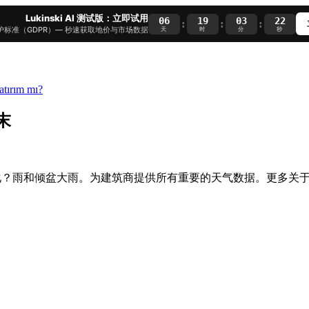
Lukinski AI 测试版：立即试用
06
19
03
20
:
:
:
护标准（GDPR）— 秒速获取地价与市场数据
天
时
分
秒
末
气如何变化？雨和倾盆大雨。为建筑商提供所有重要的天气数据。更多关