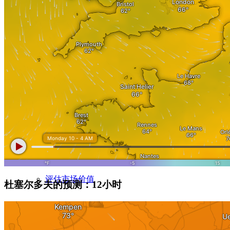
评估房产价值
评估程序
评估平坦
宅院评估
公寓楼评估
评估市场价值
杜塞尔多夫的预测：12小时
请评价