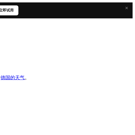
×
立即试用
于
德国的天气
。