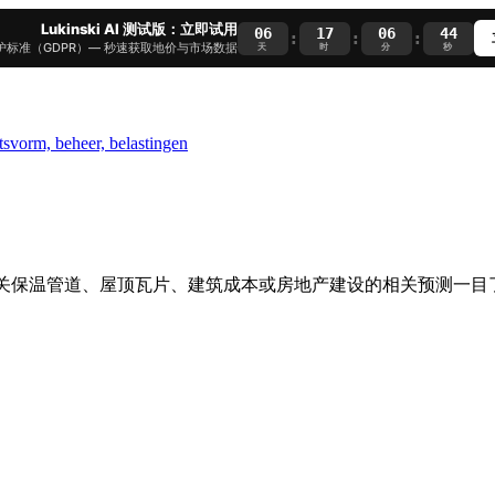
Lukinski AI 测试版：立即试用
06
17
06
43
:
:
:
护标准（GDPR）— 秒速获取地价与市场数据
天
时
分
秒
urg当前的施工天气。有关保温管道、屋顶瓦片、建筑成本或房地产建设的相关预