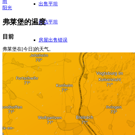
雨
出售平坦
阳光
弗莱堡的温度
评估平坦
目前
房屋出售错误
弗莱堡在[今日]的天气。
出售来自 WEG
出售公寓的经验
公寓楼
出售公寓楼
公寓楼评估