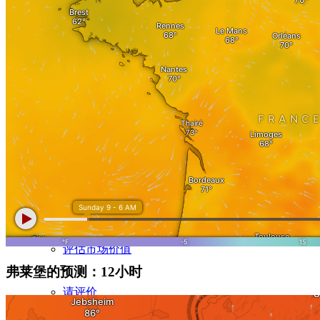
评估房产价值
评估程序
评估平坦
宅院评估
公寓楼评估
评估市场价值
弗莱堡的预测：12小时
请评价