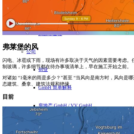
10 条黄金法则
家族基金会
弗莱堡的风
公司
闪电、冰雹或下雨，现场有许多取决于天气的因素需要考虑。
制玻璃，许多细节都在待办事项清单上，早在施工开始之前。
创业
对诸如 “1毫米的雨是多少？”甚至 “当风向是南方时，风
态建筑、桑拿、建筑法规和绝缘。
GmbH 简单解释
目前
房地产 GmbH / VV GmbH
设立家族基金会