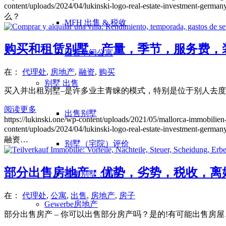
content/uploads/2024/04/lukinski-logo-real-estate-investment-germany
么？
MFH 出售 & 税收
购买和租赁别墅。产量，季节，服务费，
出售单间公寓
在：
代理处
,
房地产
,
融资
,
购买
别墅
出售
买入并出租别墅–是许多业主青睐的模式，特别是位于别人去度
阅读更多
出售别墅
https://lukinski.one/wp-content/uploads/2021/05/mallorca-immobilien-r
content/uploads/2024/04/lukinski-logo-real-estate-investment-germany
融资…
别墅（宅院）评价
部分出售房地产：优势，劣势，税收，离
出售别墅：错误
在：
代理处
,
公寓
,
出售
,
房地产
,
房子
Gewerbe
房地产
部分出售房产 – 你可以出售部分房产吗？是的!有可能出售房屋