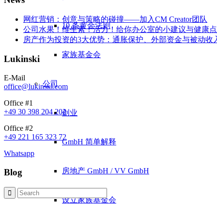
网红营销：创意与策略的碰撞——加入CM Creator团队
10 条黄金法则
公司水果！维生素！活力！给你办公室的小建议与健康点
房产作为投资的3大优势：通胀保护、外部资金与被动收
家族基金会
Lukinski
E-Mail
公司
office@lukinski.com
Office #1
+49 30 398 204 202
创业
Office #2
+49 221 165 323 72
GmbH 简单解释
Whatsapp
房地产 GmbH / VV GmbH
Blog
设立家族基金会