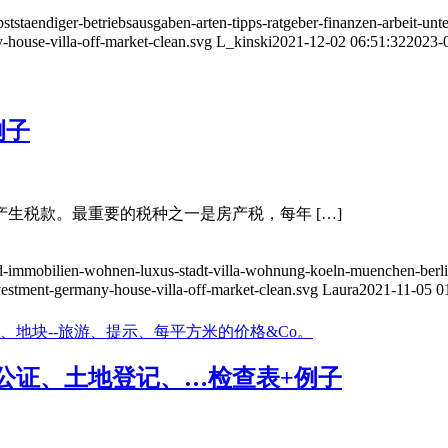
bststaendiger-betriebsausgaben-arten-tipps-ratgeber-finanzen-arbeit-unt
-house-villa-off-market-clean.svg
L_kinski
2021-12-02 06:51:32
2023-0
例子
产生税款。最重要的税种之一是房产税，每年 […]
d-immobilien-wohnen-luxus-stadt-villa-wohnung-koeln-muenchen-berlin-
nvestment-germany-house-villa-off-market-clean.svg
Laura
2021-11-05 0
公证、土地登记、…检查表+例子