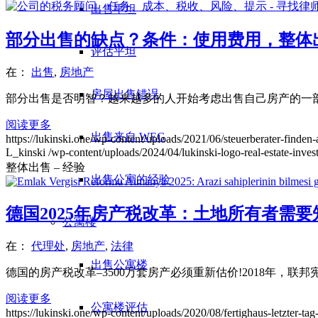
出售平坦
部分出售的缺点？条件：使用费用，整体出
评估平坦
在：
出售
,
房地产
房屋出售错误
部分出售是否明智？越来越多的人开始考虑出售自己房产的一部
阅读更多
出售来自 WEG
https://lukinski.one/wp-content/uploads/2021/06/steuerberater-finde
L_kinski
/wp-content/uploads/2024/04/lukinski-logo-real-estate-inve
整体出售 – 经验
出售公寓的经验
德国2025年房产税改革：土地所有者需
公寓楼
在：
代理处
,
房地产
,
法律
出售公寓楼
德国的房产税改革–3500万套房产必须重新估价!2018年，联
阅读更多
公寓楼评估
https://lukinski.one/wp-content/uploads/2020/08/fertighaus-letzter-