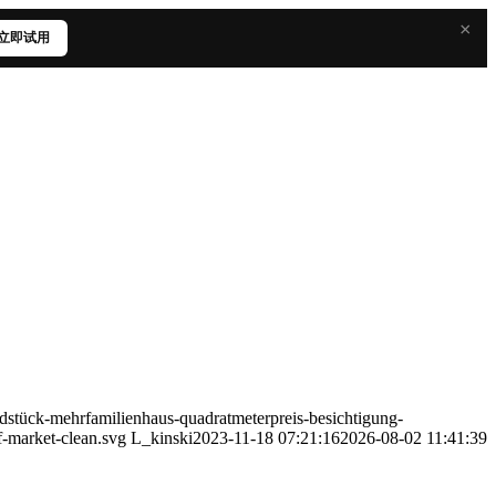
×
立即试用
stück-mehrfamilienhaus-quadratmeterpreis-besichtigung-
f-market-clean.svg
L_kinski
2023-11-18 07:21:16
2026-08-02 11:41:39