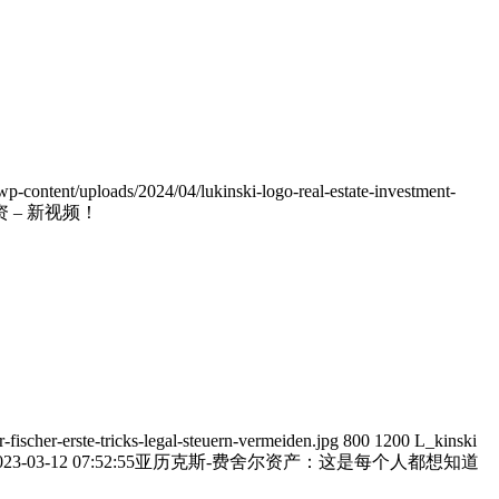
wp-content/uploads/2024/04/lukinski-logo-real-estate-investment-
– 新视频！
fischer-erste-tricks-legal-steuern-vermeiden.jpg
800
1200
L_kinski
023-03-12 07:52:55
亚历克斯-费舍尔资产：这是每个人都想知道