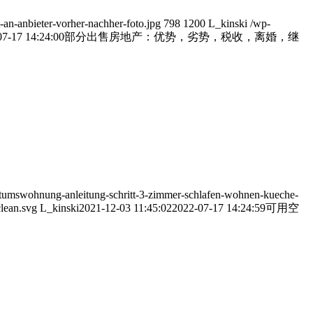
-an-anbieter-vorher-nachher-foto.jpg
798
1200
L_kinski
/wp-
07-17 14:24:00
部分出售房地产：优势，劣势，税收，离婚，继
ntumswohnung-anleitung-schritt-3-zimmer-schlafen-wohnen-kueche-
clean.svg
L_kinski
2021-12-03 11:45:02
2022-07-17 14:24:59
可用空