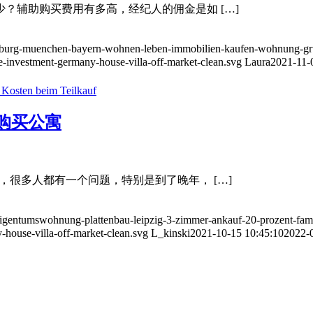
少？辅助购买费用有多高，经纪人的佣金是如 […]
enburg-muenchen-bayern-wohnen-leben-immobilien-kaufen-wohnung-gru
te-investment-germany-house-villa-off-market-clean.svg
Laura
2021-11-
购买公寓
，很多人都有一个问题，特别是到了晚年， […]
l-eigentumswohnung-plattenbau-leipzig-3-zimmer-ankauf-20-prozent-fami
-house-villa-off-market-clean.svg
L_kinski
2021-10-15 10:45:10
2022-