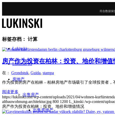
符合数据保
标签存档：
计算
Lukinski
房产作为投资在柏林：投资、地价和增值
Lukinski KI
在：
Grondstuk
,
Guida
,
stampa
房地产
作为投资的房产在柏林 – 柏林房地产市场吸引了全球投资者，
阅读更多
出售房产
https://lukinski.one/wp-content/uploads/2021/04/wohnen-kurfürsten
altbauwohnung-architektur.jpg
800
1200
L_kinski
/wp-content/upload
房产作为投资在柏林：投资、地价和增值情况
出售房地产