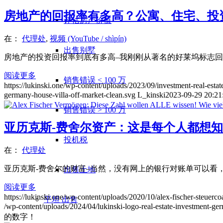
房地产的回报率有多高？公寓、住宅、投资
评估房产价值
在：
代理处
,
视频 (YouTube / shìpín)
出售别墅
房地产的投资回报率到底有多高–我刚刚从著名的好莱坞标志回
阅读更多
销售错误 < 100 万
https://lukinski.one/wp-content/uploads/2023/09/investment-real-estat
germany-house-villa-off-market-clean.svg
L_kinski
2023-09-29 20:21
销售错误 > 100 万
亚历克斯-费舍尔资产：这是每个人都想
投机税
在：
代理处
亚历克斯-费舍尔的财富–当然，没有网上的银行对账单可以看，
出售土地
阅读更多
https://lukinski.one/wp-content/uploads/2020/10/alex-fischer-steuerco
平坦
出售
/wp-content/uploads/2024/04/lukinski-logo-real-estate-investment-ge
的数字！