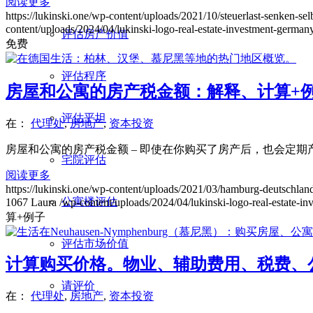
阅读更多
https://lukinski.one/wp-content/uploads/2021/10/steuerlast-senken-sel
content/uploads/2024/04/lukinski-logo-real-estate-investment-germany
评估房产价值
免费
评估程序
房屋和公寓的房产税金额：解释、计算+
评估平坦
在：
代理处
,
房地产
,
资本投资
房屋和公寓的房产税金额 – 即使在你购买了房产后，也会定期
宅院评估
阅读更多
https://lukinski.one/wp-content/uploads/2021/03/hamburg-deutschlan
公寓楼评估
1067
Laura
/wp-content/uploads/2024/04/lukinski-logo-real-estate-i
算+例子
评估市场价值
计算购买价格。物业、辅助费用、税费、
请评价
在：
代理处
,
房地产
,
资本投资