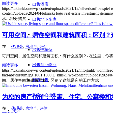
阅读更多
出售酒店
https://lukinski.one/wp-content/uploads/2021/12/teilverkauf-beispiel
content/uploads/2024/04/lukinski-logo-real-estate-investment-germany
承…部分购买
出售地下车库
可用空间、居住空间和建筑面积：区别？
出售停车场
在：
代理处
,
房地产
,
评估
出售停车位
可用空间、居住空间和建筑面积：有什么区别？- 在这里，你将了
出售商业物业
阅读更多
https://lukinski.one/wp-content/uploads/2021/12/infografik-wohnf
bad-abstellraum.jpg
1061
1500
L_kinski
/wp-content/uploads/2024/04
超市出售
间、居住空间和建筑面积：区别？这就是它的工作方式
购物中心出售
为您的房产估价：公寓、住宅、公寓楼和地
在：
代理处
,
房地产
,
评估
评价