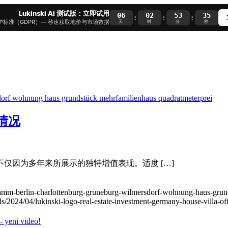
Lukinski AI 测试版：立即试用
06
02
53
34
:
:
:
护标准（GDPR）— 秒速获取地价与市场数据
天
时
分
秒
情况
不仅因为多年来所展示的独特增值表现。适度 […]
damm-berlin-charlottenburg-gruneburg-wilmersdorf-wohnung-haus-grund
s/2024/04/lukinski-logo-real-estate-investment-germany-house-villa-of