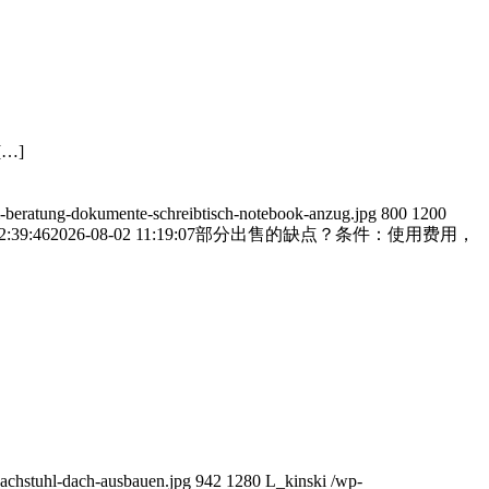
…]
ei-beratung-dokumente-schreibtisch-notebook-anzug.jpg
800
1200
2:39:46
2026-08-02 11:19:07
部分出售的缺点？条件：使用费用，
dachstuhl-dach-ausbauen.jpg
942
1280
L_kinski
/wp-