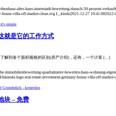
-reihenhaus-altes-haus-innenstadt-bewertung-danach-50-prozent-verkauft
-house-villa-off-market-clean.svg
L_kinski
2021-12-27 10:41:08
2022-
这就是它的工作方式
解到各个面积规格的区别(房产介绍)，还有，一个计算 […]
laeche-immobilienbewertung-quadratmeter-bewerten-haus-wohnung-eige
/lukinski-logo-real-estate-investment-germany-house-villa-off-market-
块 – 免费