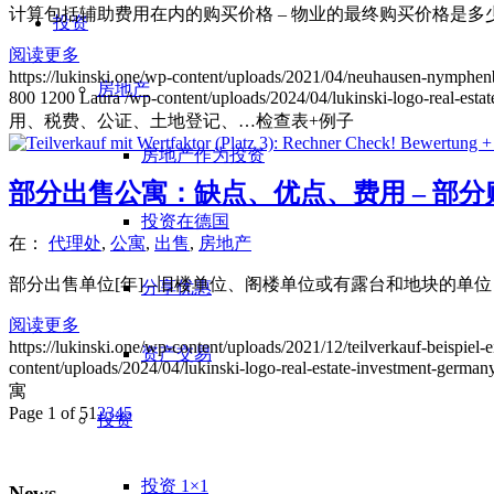
计算包括辅助费用在内的购买价格 – 物业的最终购买价格是多
投资
阅读更多
https://lukinski.one/wp-content/uploads/2021/04/neuhausen-nymph
房地产
800
1200
Laura
/wp-content/uploads/2024/04/lukinski-logo-real-esta
用、税费、公证、土地登记、…检查表+例子
房地产作为投资
部分出售公寓：缺点、优点、费用 – 部分
投资在德国
在：
代理处
,
公寓
,
出售
,
房地产
部分出售单位[年] –旧楼单位、阁楼单位或有露台和地块的单位
分享优惠
阅读更多
https://lukinski.one/wp-content/uploads/2021/12/teilverkauf-beispie
资产交易
content/uploads/2024/04/lukinski-logo-real-estate-investment-germany
寓
Page 1 of 5
1
2
3
4
5
投资
投资 1×1
News